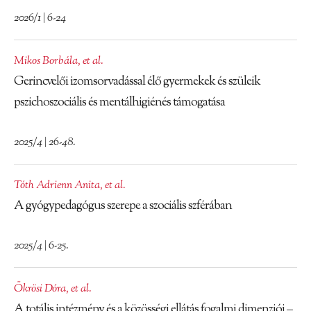
2026/1 | 6-24
Mikos Borbála
,
et al.
Gerincvelői izomsorvadással élő gyermekek és szüleik
pszichoszociális és mentálhigiénés támogatása
2025/4 | 26-48.
Tóth Adrienn Anita
,
et al.
A gyógypedagógus szerepe a szociális szférában
2025/4 | 6-25.
Ökrösi Dóra
,
et al.
A totális intézmény és a közösségi ellátás fogalmi dimenziói –