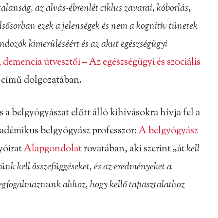
talanság, az alvás-ébrenlét ciklus zavarai, kóborlás,
lsősorban ezek a jelenségek és nem a kognitív tünetek
gondozók kimerüléséért és az akut egészségügyi
 demencia útvesztői – Az egészségügyi és szociális
című dolgozatában.
 belgyógyászat előtt álló kihívásokra hívja fel a
kadémikus belgyógyász professzor:
A belgyógyász
yóirat
Alapgondolat
rovatában, aki szerint „á
t kell
ünk kell összefüggéseket, és az eredményeket a
egfogalmaznunk ahhoz, hogy kellő tapasztalathoz