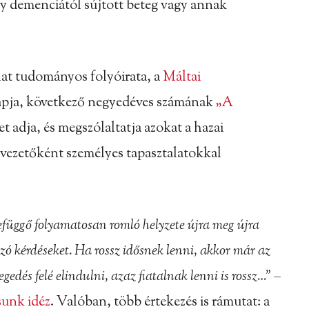
y demenciától sújtott beteg vagy annak
álat tudományos folyóirata, a
Máltai
lapja, következő negyedéves számának
„A
t adja, és megszólaltatja azokat a hazai
vezetőként személyes tapasztalatokkal
zefüggő folyamatosan romló helyzete újra meg újra
zó kérdéseket. Ha rossz idősnek lenni, akkor már az
gedés felé elindulni, azaz fiatalnak lenni is rossz…” –
sunk idéz
. Valóban, több értekezés is rámutat: a