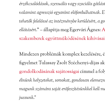
érzékcsalódások, szexuális vagy szociális gátlás
valamint agresszió egyaránt előfordulhatnak. E
tehetők felelőssé az intézménybe kerülésért, a 
ellátásért
.” – állapítja meg Egervári Ágnes:
A
szakemberek együttműködésének kihívásai
Mindezen problémák komplex kezelésére, és a
figyelmet Tulassay Zsolt Széchenyi-díjas a
gondolkodásának sajátosságai
címmel a fol
élnünk helyzeteket, sorsokat, gondosan elemezn
magunk számára saját erőfeszítésünkkel kell m
jussunk.”