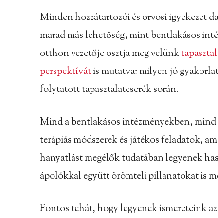
Minden hozzátartozói és orvosi igyekezet d
marad más lehetőség, mint bentlakásos int
otthon vezetője osztja meg velünk
tapasztal
perspektívát
is mutatva: milyen jó gyakorla
folytatott tapasztalatcserék során.
Mind a bentlakásos intézményekben, mind a
terápiás módszerek és játékos feladatok, a
hanyatlást megélők tudatában legyenek ha
ápolókkal együtt örömteli pillanatokat is me
Fontos tehát, hogy legyenek ismereteink az 