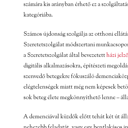
számára kis arányban érhető ez a szolgáltatás
kategóriába.
Számos újdonság szolgálja az otthoni ellátá
Szeretetszolgálat módszertani munkacsopo
a Szeretetszolgálat által bevezetett
házi jelz
digitális alkalmazásokra, építészeti megold
szenvedő betegekre fókuszáló demenciaközpo
elégtelenségek miatt még nem képesek betölt
sok beteg élete megkönnyíthető lenne – álla
A demenciával küzdők előtt tehát két út áll:
nehezebb feladatát, vagy egy bentlakásos 