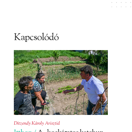
Kapcsolódó
Ditzendy Károly Arisztid