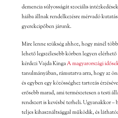
demencia súlyosságát szociális intézkedése
hiába állnak rendelkezésre mérvadó kutatá
gyerekcipőben járunk.
Mire lenne szükség ahhoz, hogy minél több 
lehető legszélesebb körben legyen elérhető
kérdezi Vajda Kinga
A magyarországi idősek
tanulmányában, rámutatva arra, hogy az önál
és egyben egy közösséghez tartozás érzéséve
erősebb marad, ami természetesen a testi álla
rendszert is kevésbé terheli. Ugyanakkor – b
teljes kihasználtsággal működik, és látható