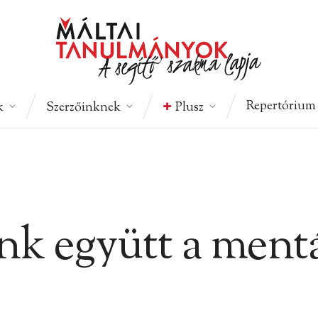
Repertórium
k
Szerzőinknek
Plusz
k együtt a mentá