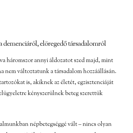
 demenciáról, elöregedő társadalomról
va háromszor annyi áldozatot szed majd, mint
 ha nem változtatunk a társadalom hozzáállásán.
rtozókat is, akiknek az életét, egzisztenciáját
elügyeletre kényszerülnek beteg szerettük
adalmunkban népbetegséggé vált – nincs olyan