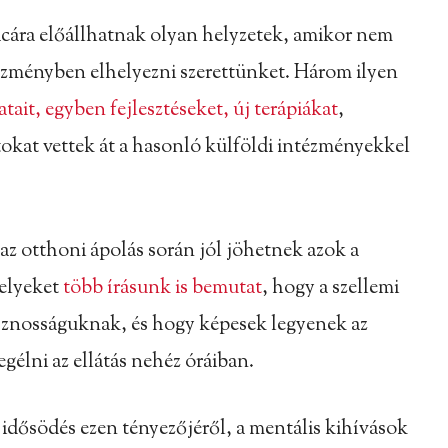
acára előállhatnak olyan helyzetek, amikor nem
ézményben elhelyezni szerettünket. Három ilyen
atait, egyben fejlesztéseket, új terápiákat
,
tokat vettek át a hasonló külföldi intézményekkel
z otthoni ápolás során jól jöhetnek azok a
melyeket
több írásunk is bemutat
, hogy a szellemi
sznosságuknak, és hogy képesek legyenek az
gélni az ellátás nehéz óráiban.
idősödés ezen tényezőjéről, a mentális kihívások