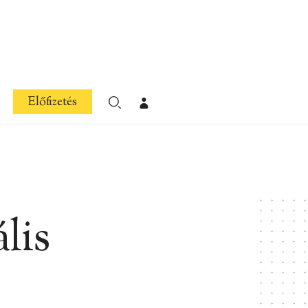
Előfizetés
lis