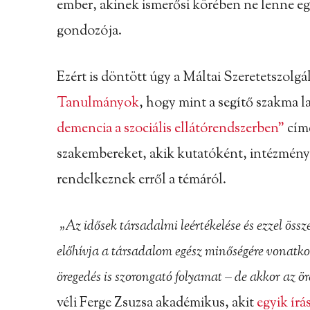
ember, akinek ismerősi körében ne lenne eg
gondozója.
Ezért is döntött úgy a Máltai Szeretetszolg
Tanulmányok
, hogy mint a segítő szakma 
demencia a szociális ellátórendszerben”
címe
szakembereket, akik kutatóként, intézmény
rendelkeznek erről a témáról.
„Az idősek társadalmi leértékelése és ezzel öss
előhívja a társadalom egész minőségére vonatko
öregedés is szorongató folyamat – de akkor az öre
véli Ferge Zsuzsa akadémikus, akit
egyik írá