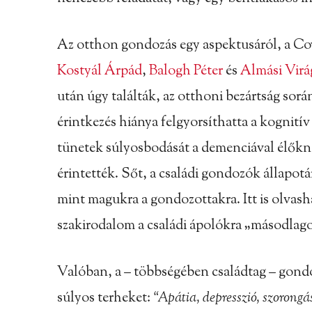
Az otthon gondozás egy aspektusáról, a Cov
Kostyál Árpád
,
Balogh Péter
és
Almási Virá
után úgy találták, az otthoni bezártság során
érintkezés hiánya felgyorsíthatta a kognitív 
tünetek súlyosbodását a demenciával élőknél
érintették. Sőt, a családi gondozók állapotá
mint magukra a gondozottakra. Itt is olvas
szakirodalom a családi ápolókra „másodlago
Valóban, a – többségében családtag – gondo
súlyos terheket:
“Apátia, depresszió, szorongá