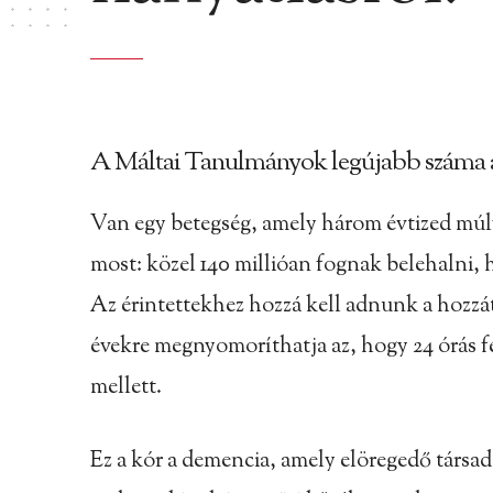
A Máltai Tanulmányok legújabb száma a
Van egy betegség, amely három évtized múl
most: közel 140 millióan fognak belehalni,
Az érintettekhez hozzá kell adnunk a hozzáta
évekre megnyomoríthatja az, hogy 24 órás f
mellett.
Ez a kór a demencia, amely elöregedő társ