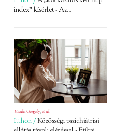
Itthon /
A „kockázatos ketchup
index” kísérlet - Az...
Tósaki Gergely
,
et al.
Itthon /
Közösségi pszichiátriai
ellátás távoli eléréssel - Etikai...