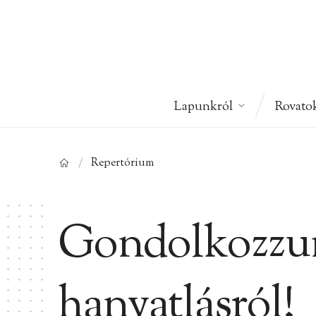
Lapunkról
Rovato
/
Repertórium
Gondolkozzun
hanyatlásról!