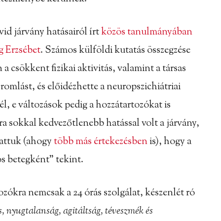
id járvány hatásairól írt
közös tanulmányában
g Erzsébet
. Számos külföldi kutatás összegzése
 a csökkent fizikai aktivitás, valamint a társas
romlást, és előidézhette a neuropszichiátriai
, e változások pedig a hozzátartozókat is
ra sokkal kedvezőtlenebb hatással volt a járvány,
hattuk (ahogy
több más értekezésben
is), hogy a
s betegként” tekint.
zókra nemcsak a 24 órás szolgálat, készenlét ró
s, nyugtalanság, agitáltság, téveszmék és