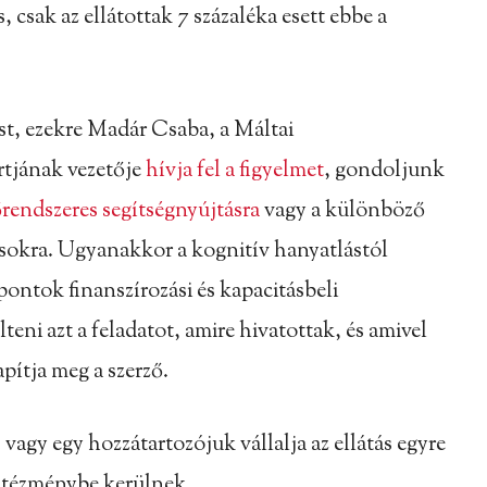
, csak az ellátottak 7 százaléka esett ebbe a
st, ezekre Madár Csaba, a Máltai
rtjának vezetője
hívja fel a figyelmet
, gondoljunk
őrendszeres segítségnyújtásra
vagy a különböző
ásokra. Ugyanakkor a kognitív hanyatlástól
ntok finanszírozási és kapacitásbeli
eni azt a feladatot, amire hivatottak, és amivel
pítja meg a szerző.
 vagy egy hozzátartozójuk vállalja az ellátás egyre
intézménybe kerülnek.