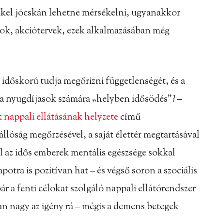
kkel jócskán lehetne mérsékelni, ugyanakkor
sok, akciótervek, ezek alkalmazásában még
időskorú tudja megőrizni függetlenségét, és a
 a nyugdíjasok számára „helyben idősödés”? –
 nappali ellátásának helyzete
című
lóság megőrzésével, a saját élettér megtartásával
l az idős emberek mentális egészsége sokkal
potra is pozitívan hat – és végső soron a szociális
ár a fenti célokat szolgáló nappali ellátórendszer
an nagy az igény rá – mégis a demens betegek