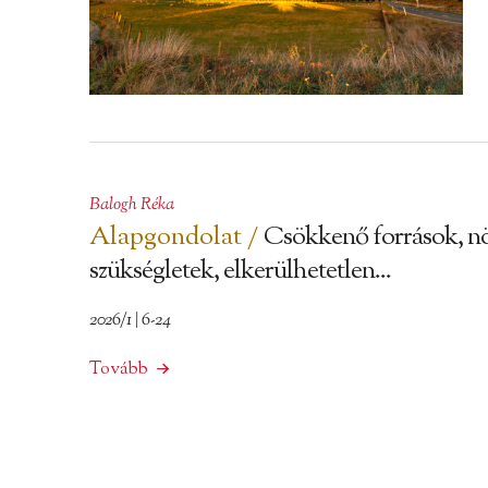
Balogh Réka
Alapgondolat /
Csökkenő források, n
szükségletek, elkerülhetetlen...
2026/1 | 6-24
Tovább