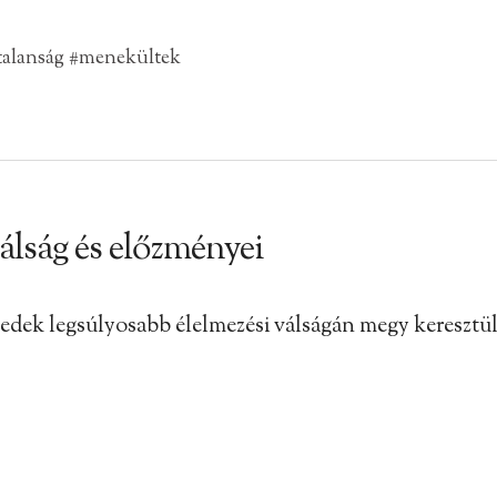
talanság
#menekültek
válság és előzményei
izedek legsúlyosabb élelmezési válságán megy keresztü