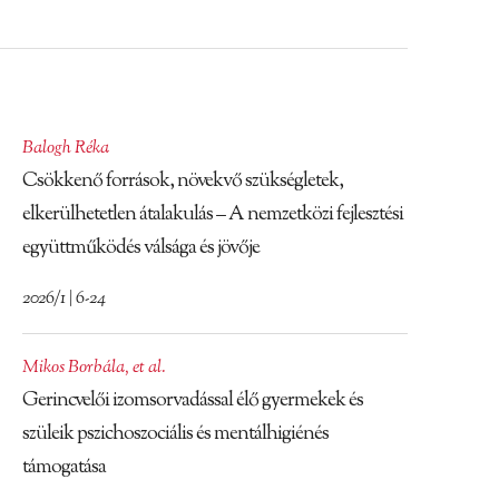
Balogh Réka
Csökkenő források, növekvő szükségletek,
elkerülhetetlen átalakulás – A nemzetközi fejlesztési
együttműködés válsága és jövője
2026/1 | 6-24
Mikos Borbála
,
et al.
Gerincvelői izomsorvadással élő gyermekek és
szüleik pszichoszociális és mentálhigiénés
támogatása