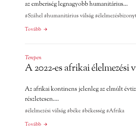
az emberiség legnagyobb humanitárius…
#Száhel
#humanitárius válság
#élelmezésbizony
Tovább
Terepen
A 2022-es afrikai élelmezési 
Az afrikai kontinens jelenleg az elmúlt évt
részletesen….
#élelmezési válság
#béke
#békesség
#Afrika
Tovább