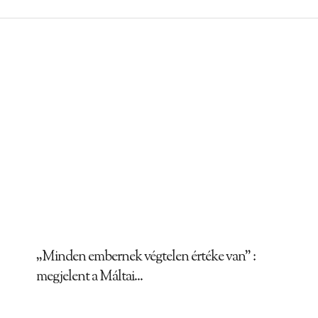
„Minden embernek végtelen értéke van” :
megjelent a Máltai...