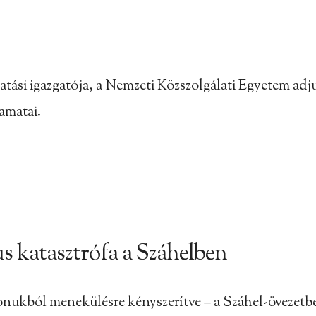
tási igazgatója, a Nemzeti Közszolgálati Egyetem adjun
yamatai.
s katasztrófa a Száhelben
honukból menekülésre kényszerítve – a Száhel-övezetbe