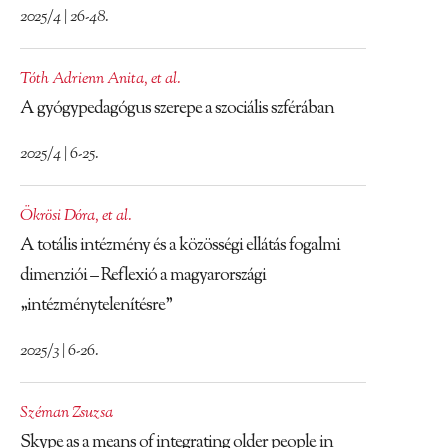
2025/4 | 26-48.
Tóth Adrienn Anita
,
et al.
A gyógypedagógus szerepe a szociális szférában
2025/4 | 6-25.
Ökrösi Dóra
,
et al.
A totális intézmény és a közösségi ellátás fogalmi
dimenziói – Reflexió a magyarországi
„intézménytelenítésre”
2025/3 | 6-26.
Széman Zsuzsa
Skype as a means of integrating older people in