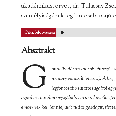
akadémikus, orvos, dr. Tulassay Zso
személyiségének legfontosabb sajáto
Cikk felolvasása
Absztrakt
G
ondolkodásunkat sok tényező ha
néhány vonását jellemzi. A bel
legfontosabb sajátosságairól egye
azonban minden vizsgálódás arra a következteté
embernek kell lennie, akit tudás gazdagít, tiszt