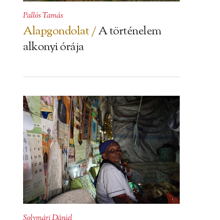
Pallós Tamás
Alapgondolat /
A történelem
alkonyi órája
Solymári Dániel