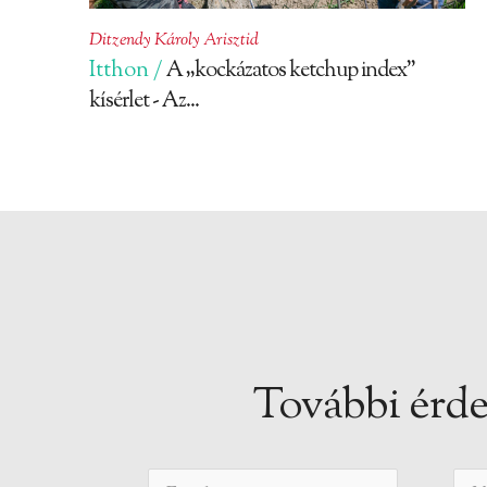
Ditzendy Károly Arisztid
Itthon /
A „kockázatos ketchup index”
kísérlet - Az...
További érde