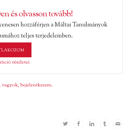
en és olvasson tovább!
yenesen hozzáférjen a Máltai Tanulmányok
vumához teljes terjedelemben.
TLAKOZOM
ráció részletei
ag vagyok, bejelentkezem.