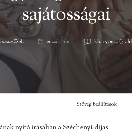
sajátosságai
lassay Zsolt
kb. 15 perc (5 old
2022/4 | 6-11
Szöveg beállítások
nak nyitó írásában a Széchenyi-díjas