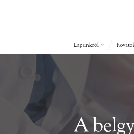
Igények és...
Lapunkról
Rovato
A belg