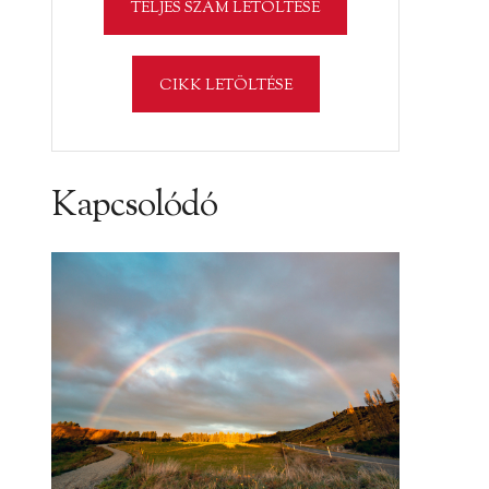
TELJES SZÁM LETÖLTÉSE
CIKK LETÖLTÉSE
Kapcsolódó