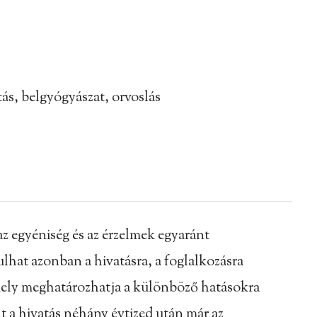
s, belgyógyászat, orvoslás
az egyéniség és az érzelmek egyaránt
hat azonban a hivatásra, a foglalkozásra
amely meghatározhatja a különböző hatásokra
t a hivatás néhány évtized után már az