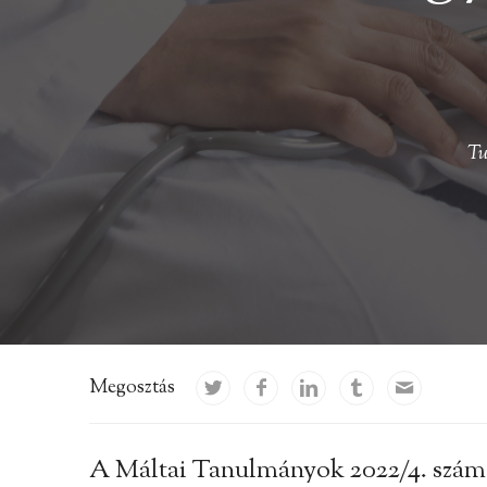
Tu
Megosztás
A Máltai Tanulmányok 2022/4. számá