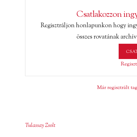
Csatlakozzon ingy
Regisztráljon honlapunkon hogy ing
összes rovatának archí
CSA
Regiszt
Már regisztrált t
Tulassay Zsolt