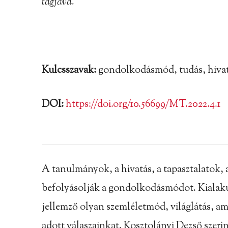
tagjává.
Kulcsszavak:
gondolkodásmód, tudás, hivatá
DOI:
https://doi.org/10.56699/MT.2022.4.1
A tanulmányok, a hivatás, a tapasztalatok, 
befolyásolják a gondolkodásmódot. Kialakul
jellemző olyan szemléletmód, világlátás, 
adott válaszainkat. Kosztolányi Dezső szerin