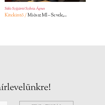
Süki-Szijjártó Szilvia Ágnes
Kitekintő /
Mi és az MI – Se vele,...
írlevelünkre!