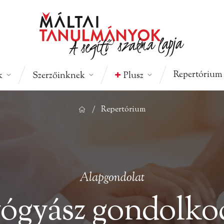
Repertórium
k
Szerzőinknek
Plusz
/
Repertórium
Alapgondolat
yógyász gondolko