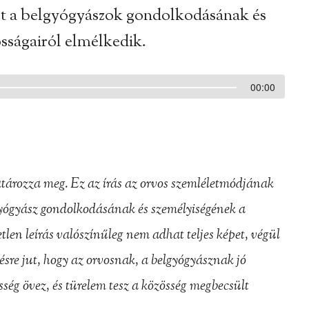
lt a belgyógyászok gondolkodásának és
sságairól elmélkedik.
00:00
tározza meg. Ez az írás az orvos szemléletmódjának
gyógyász gondolkodásának és személyiségének a
tlen leírás valószínűleg nem adhat teljes képet, végül
sre jut, hogy az orvosnak, a belgyógyásznak jó
esség övez, és türelem tesz a közösség megbecsült