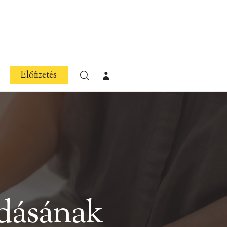
Előfizetés
dásának