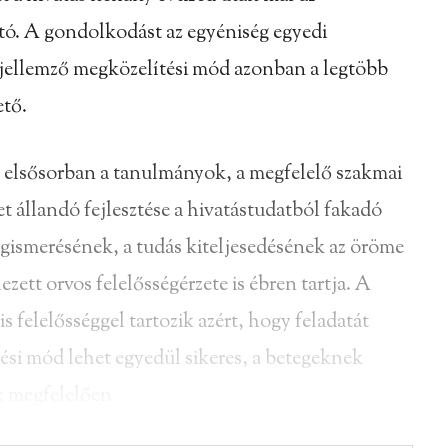
ató. A gondolkodást az egyéniség egyedi
a jellemző megközelítési mód azonban a legtöbb
ető.
elsősorban a tanulmányok, a megfelelő szakmai
et állandó fejlesztése a hivatástudatból fakadó
egismerésének, a tudás kiteljesedésének az öröme
zett orvos felelősségérzete is ébren tartja. A
s felelősséggel tartozik azért, hogy feladatát
ítési mód lehet egyedül sikeres, a betegeknek
k megfelelően