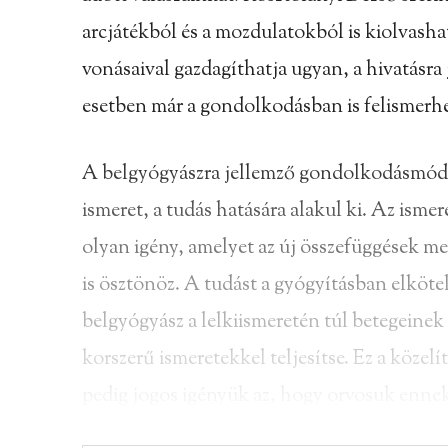
arcjátékból és a mozdulatokból is kiolvash
vonásaival gazdagíthatja ugyan, a hivatásr
esetben már a gondolkodásban is felismerh
A belgyógyászra jellemző gondolkodásmód 
ismeret, a tudás hatására alakul ki. Az ismer
olyan igény, amelyet az új összefüggések m
is ösztönöz. A tudást a gyógyításban elkötele
belgyógyász a lelkiismeretén túl betegeinek i
korszerű ismeretekkel teljesítse. Ez a közel
pedig jogos igényük az, hogy orvosuk enne