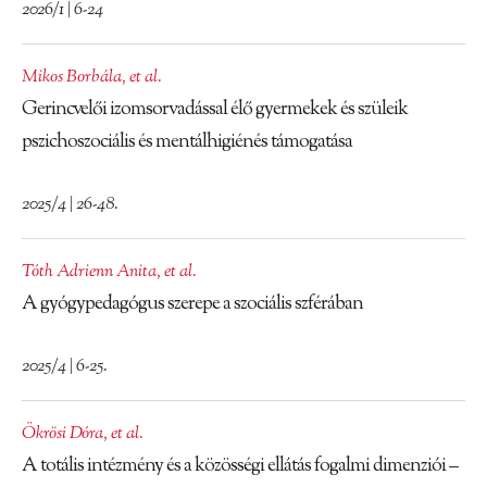
2026/1 | 6-24
Mikos Borbála
,
et al.
Gerincvelői izomsorvadással élő gyermekek és szüleik
pszichoszociális és mentálhigiénés támogatása
2025/4 | 26-48.
Tóth Adrienn Anita
,
et al.
A gyógypedagógus szerepe a szociális szférában
2025/4 | 6-25.
Ökrösi Dóra
,
et al.
A totális intézmény és a közösségi ellátás fogalmi dimenziói –