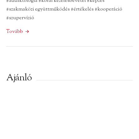
#addiktológia
#korai kezelésbevétel
#képzés
#szakmaközi együttműködés
#értékelés
#kooperáció
#szupervízió
Tovább
Ajánló