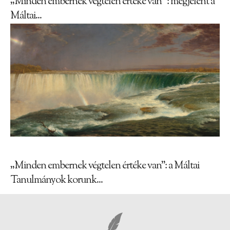
„Minden embernek végtelen értéke van” : megjelent a
Máltai...
„Minden embernek végtelen értéke van”: a Máltai
Tanulmányok korunk...