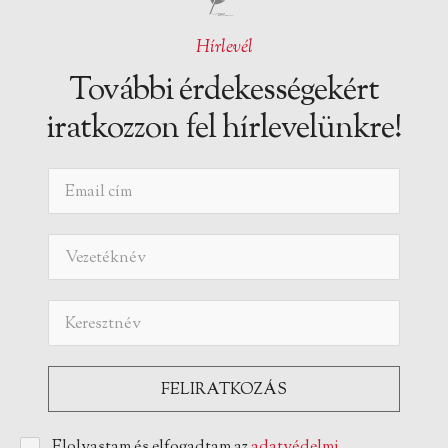
Hírlevél
További érdekességekért
iratkozzon fel hírlevelünkre!
Elolvastam és elfogadtam az
adatvédelmi