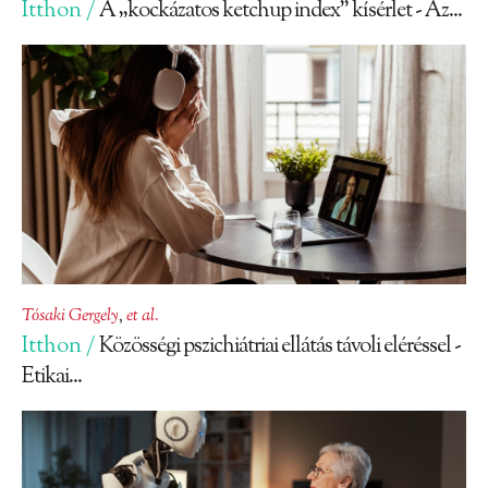
Itthon /
A „kockázatos ketchup index” kísérlet - Az...
Tósaki Gergely
,
et al.
Itthon /
Közösségi pszichiátriai ellátás távoli eléréssel -
Etikai...