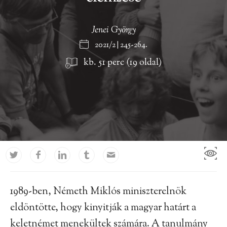
Jenei György
2021/2 | 245-264.
kb. 51 perc (19 oldal)
1989-ben, Németh Miklós miniszterelnök
eldöntötte, hogy kinyitják a magyar határt a
keletnémet menekültek számára. A tanulmány