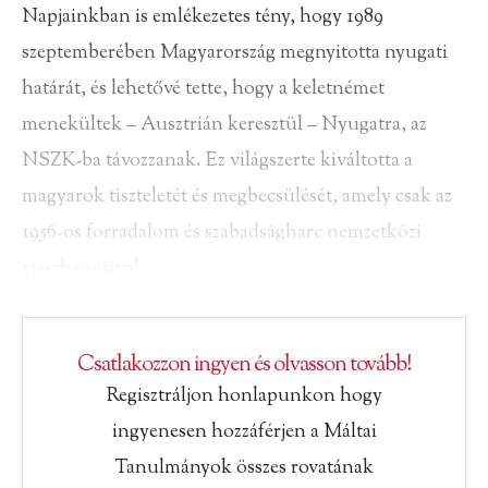
Napjainkban is emlékezetes tény, hogy 1989
szeptemberében Magyarország megnyitotta nyugati
határát, és lehetővé tette, hogy a keletnémet
menekültek – Ausztrián keresztül – Nyugatra, az
NSZK-ba távozzanak. Ez világszerte kiváltotta a
magyarok tiszteletét és megbecsülését, amely csak az
1956-os forradalom és szabadságharc nemzetközi
visszhangjával
Csatlakozzon ingyen és olvasson tovább!
Regisztráljon honlapunkon hogy
ingyenesen hozzáférjen a Máltai
Tanulmányok összes rovatának