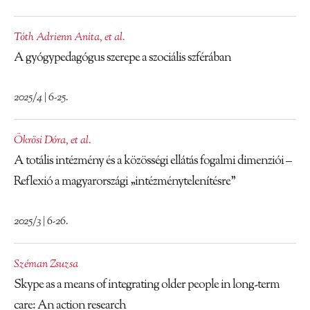
Tóth Adrienn Anita
,
et al.
A gyógypedagógus szerepe a szociális szférában
2025/4 | 6-25.
Ökrösi Dóra
,
et al.
A totális intézmény és a közösségi ellátás fogalmi dimenziói –
Reflexió a magyarországi „intézménytelenítésre”
2025/3 | 6-26.
Széman Zsuzsa
Skype as a means of integrating older people in long-term
care: An action research