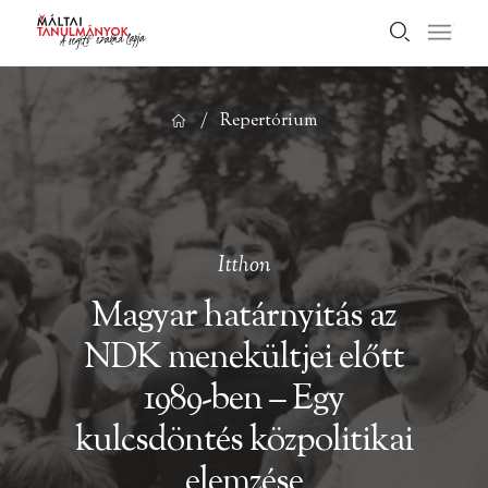
/
Repertórium
Itthon
Magyar határnyitás az
NDK menekültjei előtt
1989-ben – Egy
kulcsdöntés közpolitikai
elemzése