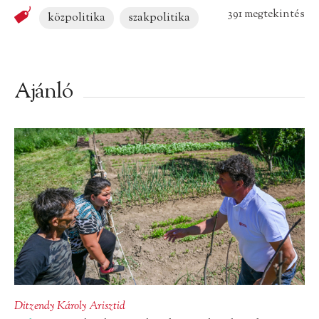
391 megtekintés
közpolitika
szakpolitika
Ajánló
Ditzendy Károly Arisztid