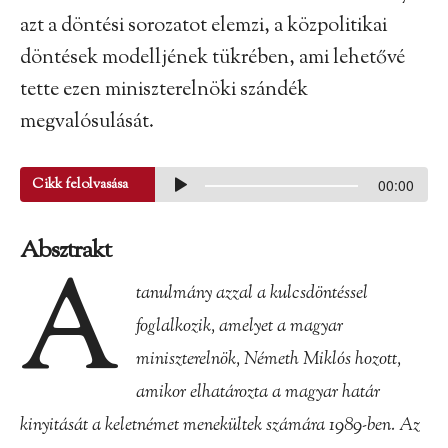
azt a döntési sorozatot elemzi, a közpolitikai
döntések modelljének tükrében, ami lehetővé
tette ezen miniszterelnöki szándék
megvalósulását.
Cikk felolvasása
00:00
Absztrakt
A
tanulmány azzal a kulcsdöntéssel
foglalkozik, amelyet a magyar
miniszterelnök, Németh Miklós hozott,
amikor elhatározta a magyar határ
kinyitását a keletnémet menekültek számára 1989-ben. Az