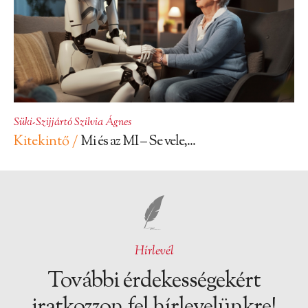
Süki-Szijjártó Szilvia Ágnes
Kitekintő /
Mi és az MI – Se vele,...
Hírlevél
További érdekességekért
iratkozzon fel hírlevelünkre!