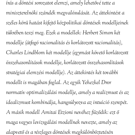
írás a döntési sorozatot elemzi, amely lehetővé tette a
miniszterelnöki szándék megvalósulását. Az áttekintést a
széles körű hatást kifejtő közpolitikai döntések modelljeinek
tükrében teszi meg. Ezek a modellek: Herbert Simon két
modellje (átfogó racionalitás és korlátozott racionalitás),
Charles Lindblom két modellje (egymást követő korlátozott
összehasonlítások modellje, korlátozott összehasonlítások
stratégiai elemzési modellje). Az áttekintés két további
modellt is magában foglal. Az egyik Yehezkel Dror
normatív optimalizálási modellje, amely a realizmust és az
idealizmust kombinálja, hangsúlyozva az intuíció szerepét.
A másik modell Amitai Etzioni nevéhez fűződik: ezt ő
maga vegyes levizsgálási modellnek nevezte, amely az
alapvető és a részleges döntések megkülönböztetésén