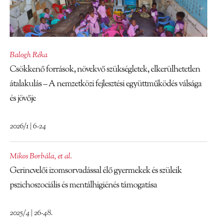
Balogh Réka
Csökkenő források, növekvő szükségletek, elkerülhetetlen
átalakulás – A nemzetközi fejlesztési együttműködés válsága
és jövője
2026/1 | 6-24
Mikos Borbála
,
et al.
Gerincvelői izomsorvadással élő gyermekek és szüleik
pszichoszociális és mentálhigiénés támogatása
2025/4 | 26-48.