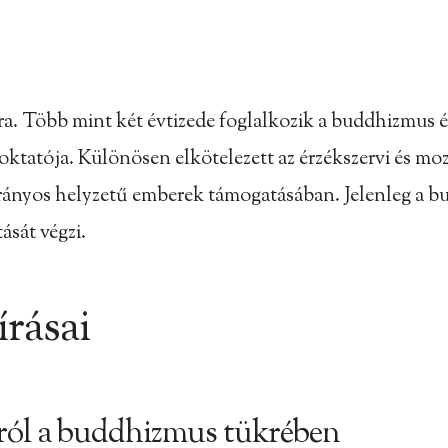
 Több mint két évtizede foglalkozik a buddhizmus és a
tatója. Különösen elkötelezett az érzékszervi és mozg
átrányos helyzetű emberek támogatásában. Jelenleg a b
ását végzi.
írásai
ról a buddhizmus tükrében