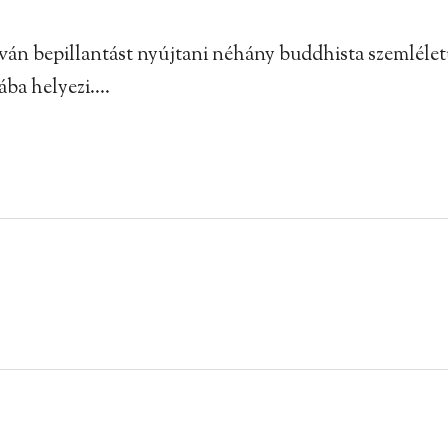
kíván bepillantást nyújtani néhány buddhista szemlél
ába helyezi….