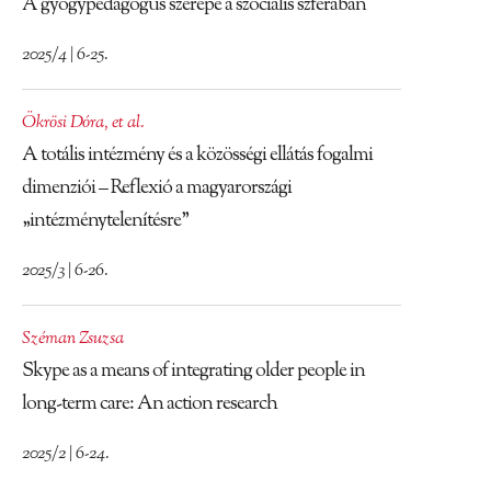
A gyógypedagógus szerepe a szociális szférában
2025/4 | 6-25.
Ökrösi Dóra
,
et al.
A totális intézmény és a közösségi ellátás fogalmi
dimenziói – Reflexió a magyarországi
„intézménytelenítésre”
2025/3 | 6-26.
Széman Zsuzsa
Skype as a means of integrating older people in
long-term care: An action research
2025/2 | 6-24.