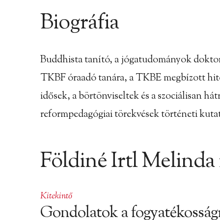
Biográfia
Buddhista tanító, a jógatudományok doktora.
TKBF óraadó tanára, a TKBE megbízott hitok
idősek, a börtönviseltek és a szociálisan h
reformpedagógiai törekvések történeti kutat
Földiné Irtl Melinda 
Kitekintő
Gondolatok a fogyatékosság