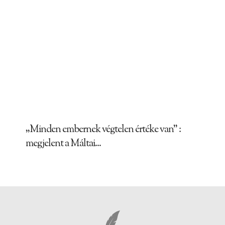
„Minden embernek végtelen értéke van” :
megjelent a Máltai...