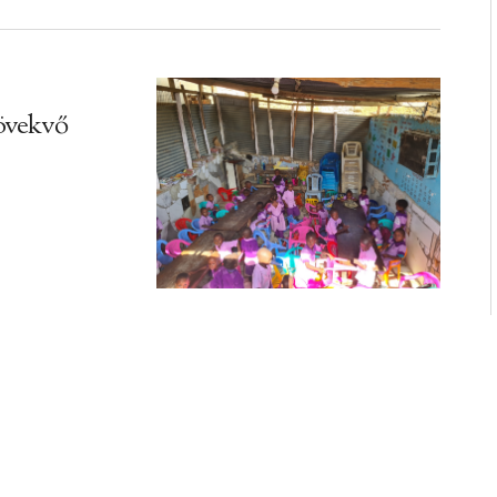
övekvő