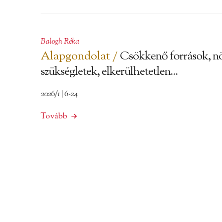
Balogh Réka
Alapgondolat /
Csökkenő források, n
szükségletek, elkerülhetetlen...
2026/1 | 6-24
Tovább