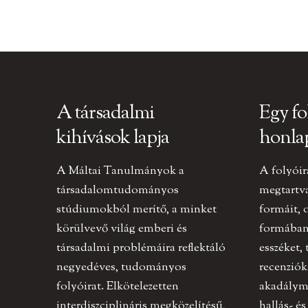
A társadalmi
Egy fo
kihívások lapja
honla
A Máltai Tanulmányok a
A folyóir
társadalomtudományos
megtartv
stúdiumokból merítő, a minket
formáit, 
körülvevő világ emberi és
formában 
társadalmi problémáira reflektáló
esszéket,
negyedéves, tudományos
recenziók
folyóirat. Elkötelezetten
akadályme
interdiszciplináris megközelítésű,
hallás- és