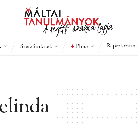
Repertórium
k
Szerzőinknek
Plusz
Melinda