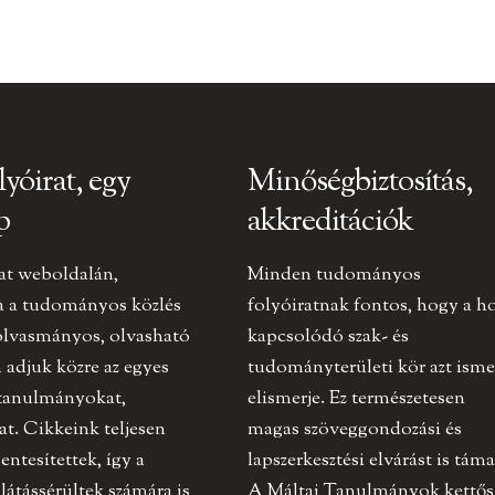
lyóirat, egy
Minőségbiztosítás,
p
akkreditációk
at weboldalán,
Minden tudományos
a a tudományos közlés
folyóiratnak fontos, hogy a h
olvasmányos, olvasható
kapcsolódó szak- és
adjuk közre az egyes
tudományterületi kör azt ismer
 tanulmányokat,
elismerje. Ez természetesen
at. Cikkeink teljesen
magas szöveggondozási és
ntesítettek, így a
lapszerkesztési elvárást is táma
 látássérültek számára is
A Máltai Tanulmányok kettős