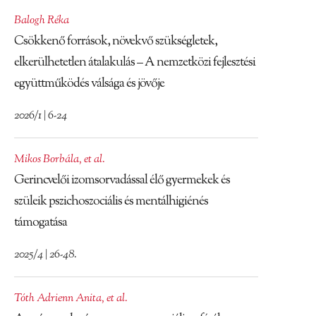
Balogh Réka
Csökkenő források, növekvő szükségletek,
elkerülhetetlen átalakulás – A nemzetközi fejlesztési
együttműködés válsága és jövője
2026/1 | 6-24
Mikos Borbála
,
et al.
Gerincvelői izomsorvadással élő gyermekek és
szüleik pszichoszociális és mentálhigiénés
támogatása
2025/4 | 26-48.
Tóth Adrienn Anita
,
et al.