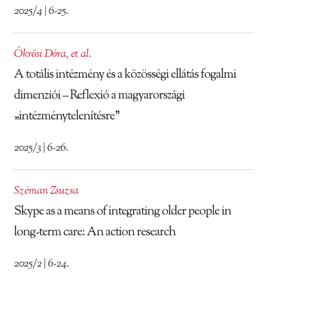
2025/4 | 6-25.
Ökrösi Dóra
,
et al.
A totális intézmény és a közösségi ellátás fogalmi
dimenziói – Reflexió a magyarországi
„intézménytelenítésre”
2025/3 | 6-26.
Széman Zsuzsa
Skype as a means of integrating older people in
long-term care: An action research
2025/2 | 6-24.