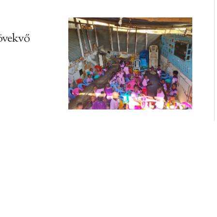
övekvő