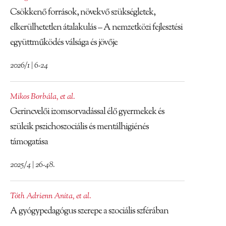
Csökkenő források, növekvő szükségletek,
elkerülhetetlen átalakulás – A nemzetközi fejlesztési
együttműködés válsága és jövője
2026/1 | 6-24
Mikos Borbála
,
et al.
Gerincvelői izomsorvadással élő gyermekek és
szüleik pszichoszociális és mentálhigiénés
támogatása
2025/4 | 26-48.
Tóth Adrienn Anita
,
et al.
A gyógypedagógus szerepe a szociális szférában