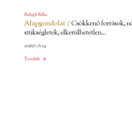
Balogh Réka
Alapgondolat /
Csökkenő források, n
szükségletek, elkerülhetetlen...
2026/1 | 6-24
Tovább