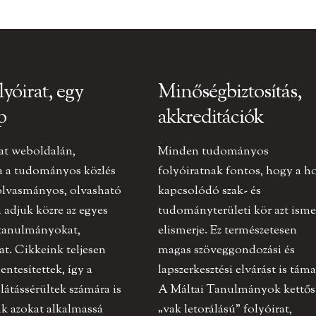
lyóirat, egy
Minőségbiztosítás,
p
akkreditációk
at weboldalán,
Minden tudományos
a a tudományos közlés
folyóiratnak fontos, hogy a h
olvasmányos, olvasható
kapcsolódó szak- és
adjuk közre az egyes
tudományterületi kör azt ismer
 tanulmányokat,
elismerje. Ez természetesen
at. Cikkeink teljesen
magas szöveggondozási és
ntesítettek, így a
lapszerkesztési elvárást is táma
 látássérültek számára is
A Máltai Tanulmányok kettős
k azokat alkalmassá
„vak letorálású” folyóirat,