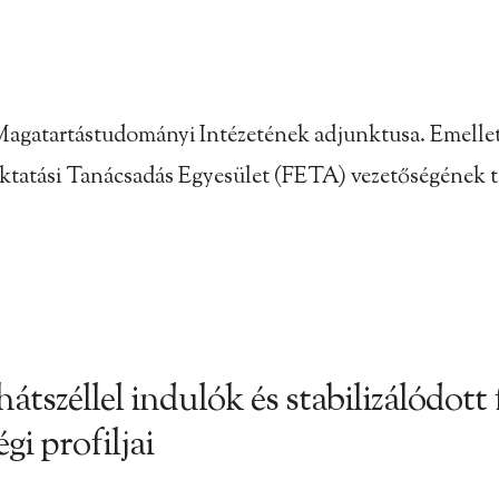
gatartástudományi Intézetének adjunktusa. Emellett 
őoktatási Tanácsadás Egyesület (FETA) vezetőségének t
átszéllel indulók és stabilizálódott
gi profiljai