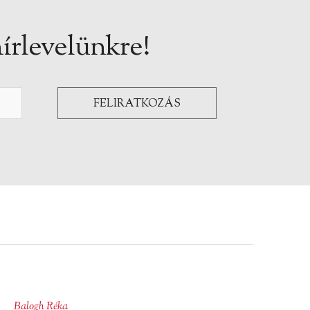
írlevelünkre!
Balogh Réka