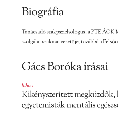
Biográfia
Tanácsadó szakpszichológus, a PTE ÁOK Ma
szolgálat szakmai vezetője, továbbá a Fels
Gács Boróka írásai
Itthon
Kikényszerített megküzdők, h
egyetemisták mentális egészsé