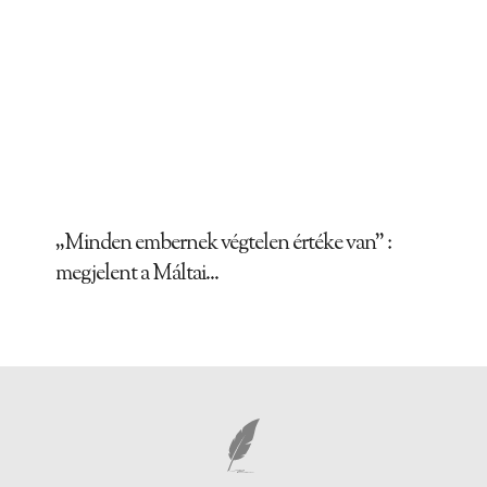
„Minden embernek végtelen értéke van” :
megjelent a Máltai...