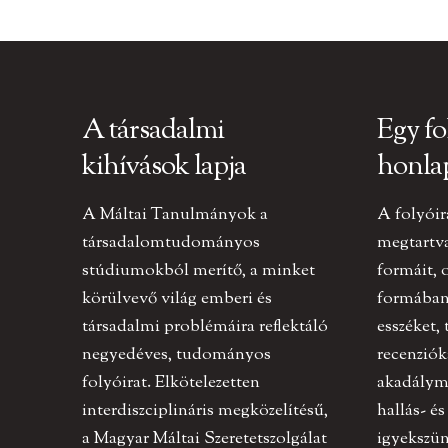
A társadalmi
Egy fo
kihívások lapja
honla
A Máltai Tanulmányok a
A folyóir
társadalomtudományos
megtartv
stúdiumokból merítő, a minket
formáit, 
körülvevő világ emberi és
formában 
társadalmi problémáira reflektáló
esszéket,
negyedéves, tudományos
recenziók
folyóirat. Elkötelezetten
akadályme
interdiszciplináris megközelítésű,
hallás- és
a Magyar Máltai Szeretetszolgálat
igyekszün