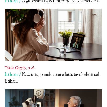
Itthon /
A „kockázatos ketchup index” kísérlet - Az...
Tósaki Gergely
,
et al.
Itthon /
Közösségi pszichiátriai ellátás távoli eléréssel -
Etikai...