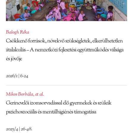
Balogh Réka
Csökkenő források, növekvő szükségletek, elkerülhetetlen
átalakulás – A nemzetközi fejlesztési együttműködés válsága
és jövője
2026/1 | 6-24
Mikos Borbála
,
et al.
Gerincvelői izomsorvadással élő gyermekek és szüleik
pszichoszociális és mentálhigiénés támogatása
2025/4 | 26-48.