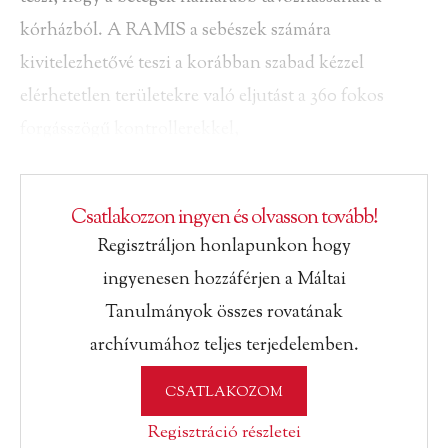
kórházból. A RAMIS a sebészek számára
kivitelezhetővé teszi a korábban szabad kézzel
elérhetetlen területekre való eljutást a 360 fokos
forgásszögű kontrollerekkel,
Csatlakozzon ingyen és olvasson tovább!
Regisztráljon honlapunkon hogy
ingyenesen hozzáférjen a Máltai
Tanulmányok összes rovatának
archívumához teljes terjedelemben.
CSATLAKOZOM
Regisztráció részletei