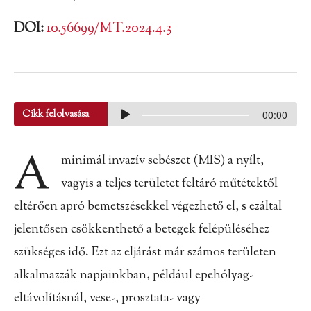
DOI:
10.56699/MT.2024.4.3
Cikk felolvasása
00:00
A
minimál invazív sebészet (MIS) a nyílt,
vagyis a teljes területet feltáró műtétektől
eltérően apró bemetszésekkel végezhető el, s ezáltal
jelentősen csökkenthető a betegek felépüléséhez
szükséges idő. Ezt az eljárást már számos területen
alkalmazzák napjainkban, például epehólyag-
eltávolításnál, vese-, prosztata- vagy