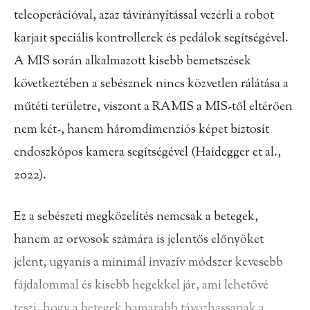
teleoperációval, azaz távirányítással vezérli a robot
karjait speciális kontrollerek és pedálok segítségével.
A MIS során alkalmazott kisebb bemetszések
következtében a sebésznek nincs közvetlen rálátása a
műtéti területre, viszont a RAMIS a MIS-től eltérően
nem két-, hanem háromdimenziós képet biztosít
endoszkópos kamera segítségével (Haidegger et al.,
2022).
Ez a sebészeti megközelítés nemcsak a betegek,
hanem az orvosok számára is jelentős előnyöket
jelent, ugyanis a minimál invazív módszer kevesebb
fájdalommal és kisebb hegekkel jár, ami lehetővé
teszi, hogy a betegek hamarabb távozhassanak a