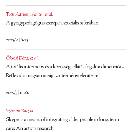
Tóth Adrienn Anita
,
et al.
A gyógypedagógus szerepe a szociális szférában
2025/4 | 6-25.
Ökrösi Dóra
,
et al.
A totális intézmény és a közösségi ellátás fogalmi dimenziói –
Reflexió a magyarországi „intézménytelenítésre”
2025/3 | 6-26.
Széman Zsuzsa
Skype as a means of integrating older people in long-term
care: An action research