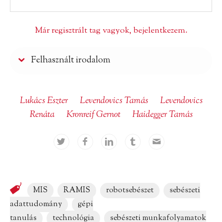
Már regisztrált tag vagyok, bejelentkezem.
Felhasznált irodalom
Lukács Eszter
Levendovics Tamás
Levendovics
Renáta
Kronreif Gernot
Haidegger Tamás
MIS
RAMIS
robotsebészet
sebészeti
adattudomány
gépi
tanulás
technológia
sebészeti munkafolyamatok