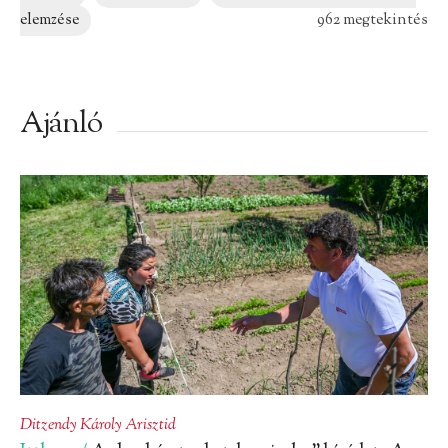
elemzése
962 megtekintés
Ajánló
Ditzendy Károly Arisztid