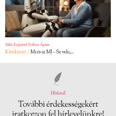
Süki-Szijjártó Szilvia Ágnes
Kitekintő /
Mi és az MI – Se vele,...
Hírlevél
További érdekességekért
iratkozzon fel hírlevelünkre!