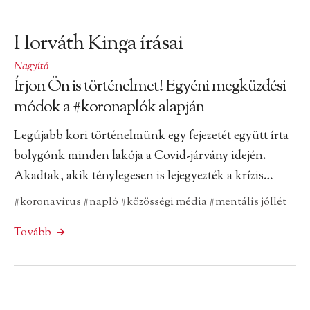
Horváth Kinga írásai
Nagyító
Írjon Ön is történelmet! Egyéni megküzdési
módok a #koronaplók alapján
Legújabb kori történelmünk egy fejezetét együtt írta
bolygónk minden lakója a Covid-járvány idején.
Akadtak, akik ténylegesen is lejegyezték a krízis…
#koronavírus
#napló
#közösségi média
#mentális jóllét
Tovább