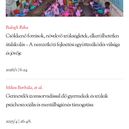
Balogh Réka
Csökkenő források, növekvő szükségletek, elkerülhetetlen
átalakulás – A nemzetközi fejlesztési együttműködés válsága
és jövője
2026/1 | 6-24
Mikos Borbála
,
et al.
Gerincvelői izomsorvadással élő gyermekek és szüleik
pszichoszociális és mentálhigiénés támogatása
2025/4 | 26-48.