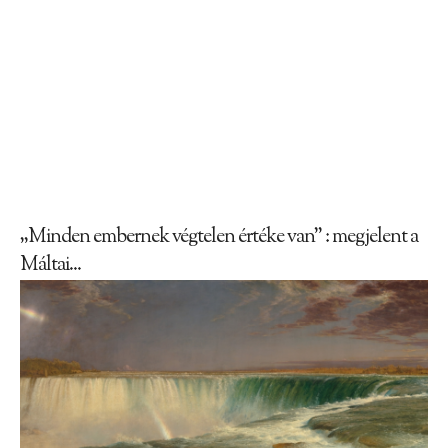
„Minden embernek végtelen értéke van” : megjelent a
Máltai...