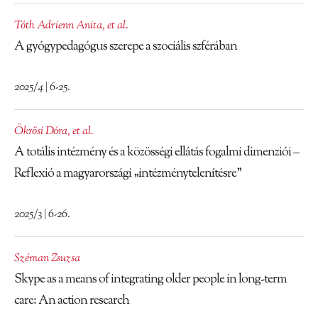
Tóth Adrienn Anita
,
et al.
A gyógypedagógus szerepe a szociális szférában
2025/4 | 6-25.
Ökrösi Dóra
,
et al.
A totális intézmény és a közösségi ellátás fogalmi dimenziói –
Reflexió a magyarországi „intézménytelenítésre”
2025/3 | 6-26.
Széman Zsuzsa
Skype as a means of integrating older people in long-term
care: An action research