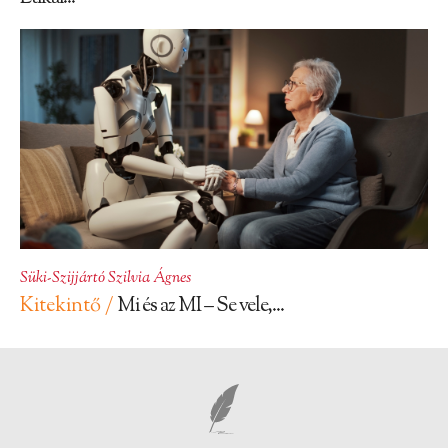
Süki-Szijjártó Szilvia Ágnes
Kitekintő /
Mi és az MI – Se vele,...