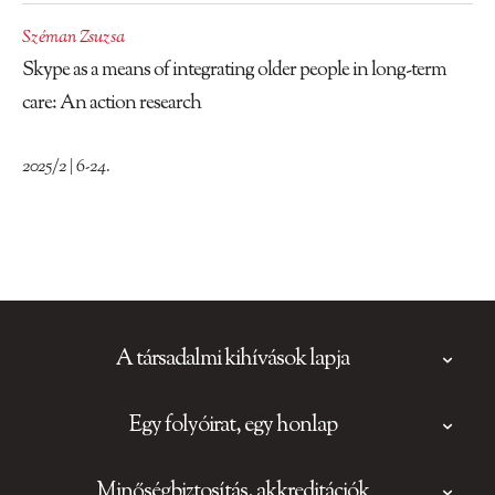
Széman Zsuzsa
Skype as a means of integrating older people in long-term
care: An action research
2025/2 | 6-24.
A társadalmi kihívások lapja
Egy folyóirat, egy honlap
Minőségbiztosítás, akkreditációk