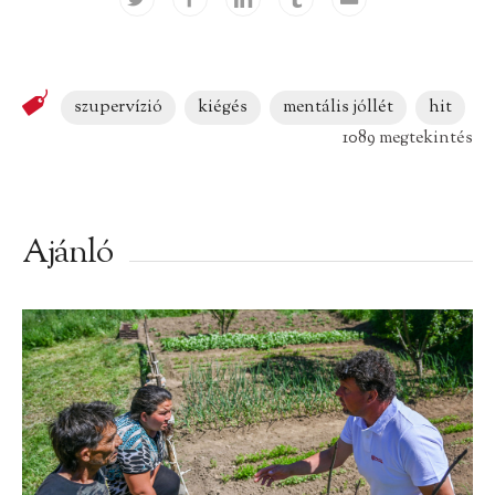
szupervízió
kiégés
mentális jóllét
hit
1089 megtekintés
Ajánló