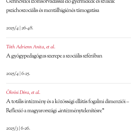
Gerincvelői izomsorvadással élő gyermekek és szüleik
pszichoszociális és mentálhigiénés támogatása
2025/4 | 26-48.
Tóth Adrienn Anita
,
et al.
A gyógypedagógus szerepe a szociális szférában
2025/4 | 6-25.
Ökrösi Dóra
,
et al.
A totális intézmény és a közösségi ellátás fogalmi dimenziói –
Reflexió a magyarországi „intézménytelenítésre”
2025/3 | 6-26.