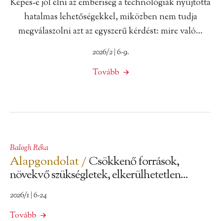
Képes-e jól élni az emberiség a technológiák nyújtotta
hatalmas lehetőségekkel, miközben nem tudja
megválaszolni azt az egyszerű kérdést: mire való…
2026/2 | 6-9.
Tovább
Balogh Réka
Alapgondolat /
Csökkenő források,
növekvő szükségletek, elkerülhetetlen...
2026/1 | 6-24
Tovább