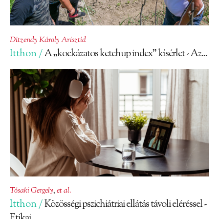
Ditzendy Károly Arisztid
Itthon /
A „kockázatos ketchup index” kísérlet - Az...
Tósaki Gergely
,
et al.
Itthon /
Közösségi pszichiátriai ellátás távoli eléréssel -
Etikai...