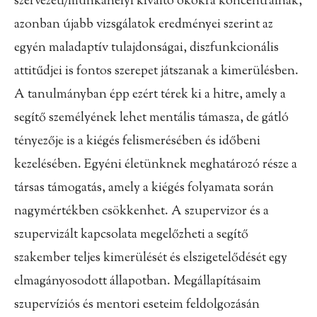
szervezeti/munkahelyi kiváltó okokra koncentrálnak,
azonban újabb vizsgálatok eredményei szerint az
egyén maladaptív tulajdonságai, diszfunkcionális
attitűdjei is fontos szerepet játszanak a kimerülésben.
A tanulmányban épp ezért térek ki a hitre, amely a
segítő személyének lehet mentális támasza, de gátló
tényezője is a kiégés felismerésében és időbeni
kezelésében. Egyéni életünknek meghatározó része a
társas támogatás, amely a kiégés folyamata során
nagymértékben csökkenhet. A szupervizor és a
szupervizált kapcsolata megelőzheti a segítő
szakember teljes kimerülését és elszigetelődését egy
elmagányosodott állapotban. Megállapításaim
szupervíziós és mentori eseteim feldolgozásán