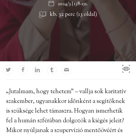
2024/3 | 138-151.
kb. 32 perc (13 oldal)
„Jutalmam, hogy tehetem” – vallja sok karitatív
szakember, ugyanakkor időnként a segítőknek
is szüksége lehet támaszra. Hogyan ismerhetik
fel a humán szférában dolgozók a kiégés jeleit?
Mikor nyúljanak a szupervízió mentőövéért és