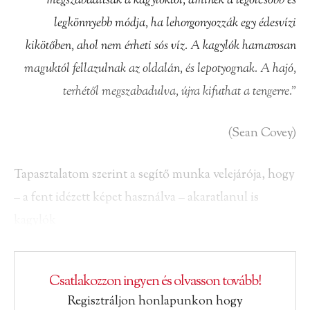
megszabadítsák a kagylóktól, aminek
a legolcsóbb és
legkönnyebb módja, ha lehorgonyozzák egy édesvízi
kikötőben, ahol nem érheti sós víz. A kagylók hamarosan
maguktól fellazulnak az oldalán, és lepotyognak.
A
hajó,
terhétől
megszabadulva,
újra
kifuthat
a
tengerre.”
(Sean Covey)
Tapasztalatom szerint a segítő munka velejárója, hogy
– a fent idézett képet használva – akaratlanul is
kagylók
Csatlakozzon ingyen és olvasson tovább!
Regisztráljon honlapunkon hogy