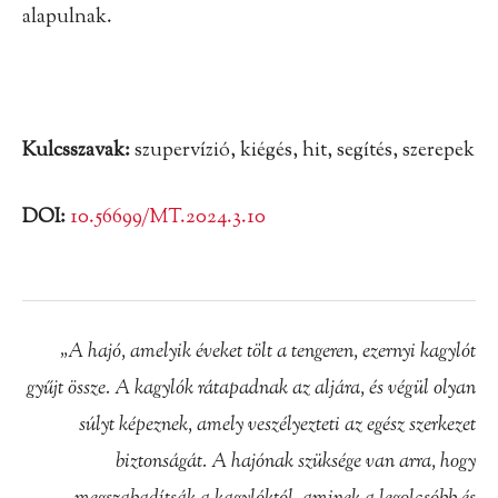
alapulnak.
Kulcsszavak:
szupervízió, kiégés, hit, segítés, szerepek
DOI:
10.56699/MT.2024.3.10
„A hajó, amelyik éveket tölt a tengeren, ezernyi kagylót
gyűjt össze. A kagylók rátapadnak az aljára,
és
végül
olyan
súlyt
képeznek,
amely
veszélyezteti
az
egész
szerkezet
biztonságát.
A
hajónak
szüksége
van
arra,
hogy