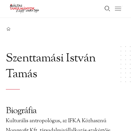
Szenttamási István
Tamás
Biográfia
Kulturális antropológus, az IFKA Közhasznú
Nonprofit Kft. társadalmivállalkozás-szakértője,