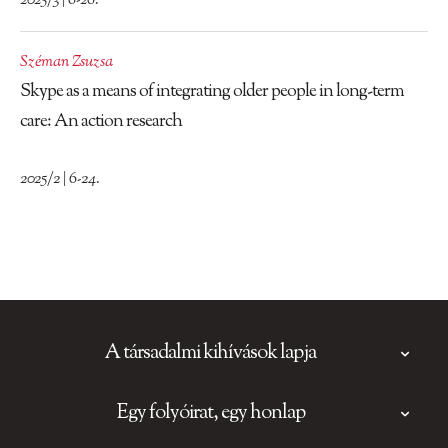
2025/3 | 6-26.
Széman Zsuzsa
Skype as a means of integrating older people in long-term
care: An action research
2025/2 | 6-24.
A társadalmi kihívások lapja
Egy folyóirat, egy honlap