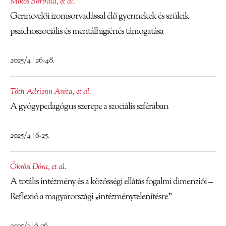
Mikos Borbála
,
et al.
Gerincvelői izomsorvadással élő gyermekek és szüleik
pszichoszociális és mentálhigiénés támogatása
2025/4 | 26-48.
Tóth Adrienn Anita
,
et al.
A gyógypedagógus szerepe a szociális szférában
2025/4 | 6-25.
Ökrösi Dóra
,
et al.
A totális intézmény és a közösségi ellátás fogalmi dimenziói –
Reflexió a magyarországi „intézménytelenítésre”