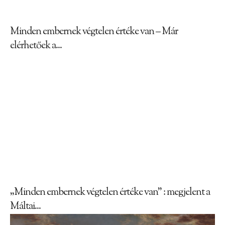
Minden embernek végtelen értéke van – Már
elérhetőek a...
„Minden embernek végtelen értéke van” : megjelent a
Máltai...