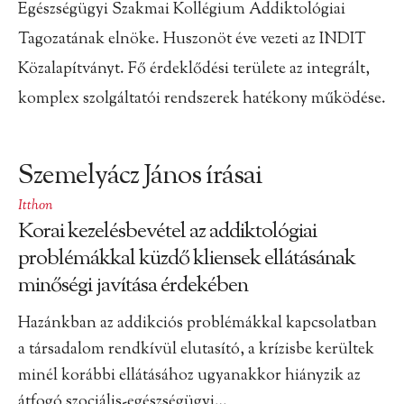
Egészségügyi Szakmai Kollégium Addiktológiai
Tagozatának elnöke. Huszonöt éve vezeti az INDIT
Közalapítványt. Fő érdeklődési területe az integrált,
komplex szolgáltatói rendszerek hatékony működése.
Szemelyácz János írásai
Itthon
Korai kezelésbevétel az addiktológiai
problémákkal küzdő kliensek ellátásának
minőségi javítása érdekében
Hazánkban az addikciós problémákkal kapcsolatban
a társadalom rendkívül elutasító, a krízisbe kerültek
minél korábbi ellátásához ugyanakkor hiányzik az
átfogó szociális-egészségügyi…