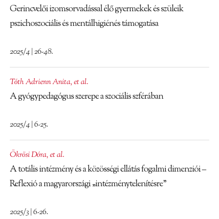
Gerincvelői izomsorvadással élő gyermekek és szüleik
pszichoszociális és mentálhigiénés támogatása
2025/4 | 26-48.
Tóth Adrienn Anita
,
et al.
A gyógypedagógus szerepe a szociális szférában
2025/4 | 6-25.
Ökrösi Dóra
,
et al.
A totális intézmény és a közösségi ellátás fogalmi dimenziói –
Reflexió a magyarországi „intézménytelenítésre”
2025/3 | 6-26.