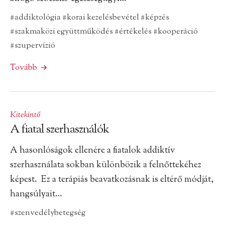
#addiktológia
#korai kezelésbevétel
#képzés
#szakmaközi együttműködés
#értékelés
#kooperáció
#szupervízió
Tovább
Kitekintő
A fiatal szerhasználók
A hasonlóságok ellenére a fiatalok addiktív
szerhasználata sokban különbözik a felnőttekéhez
képest. Ez a terápiás beavatkozásnak is eltérő módját,
hangsúlyait…
#szenvedélybetegség