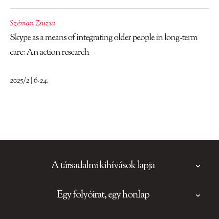
Széman Zsuzsa
Skype as a means of integrating older people in long-term
care: An action research
2025/2 | 6-24.
A társadalmi kihívások lapja
Egy folyóirat, egy honlap