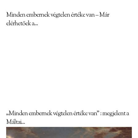
Minden embernek végtelen értéke van – Már
elérhetőek a...
„Minden embernek végtelen értéke van” : megjelent a
Máltai...