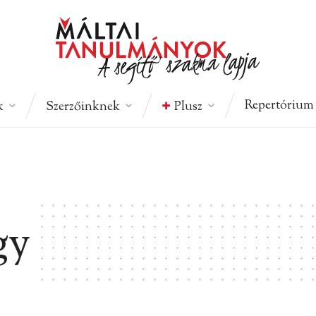
Repertórium
k
Szerzőinknek
Plusz
gy