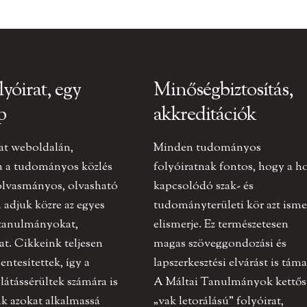
lyóirat, egy
Minőségbiztosítás,
p
akkreditációk
at weboldalán,
Minden tudományos
a a tudományos közlés
folyóiratnak fontos, hogy a h
olvasmányos, olvasható
kapcsolódó szak- és
adjuk közre az egyes
tudományterületi kör azt ismer
 tanulmányokat,
elismerje. Ez természetesen
at. Cikkeink teljesen
magas szöveggondozási és
ntesítettek, így a
lapszerkesztési elvárást is táma
 látássérültek számára is
A Máltai Tanulmányok kettős
k azokat alkalmassá
„vak letorálású” folyóirat,