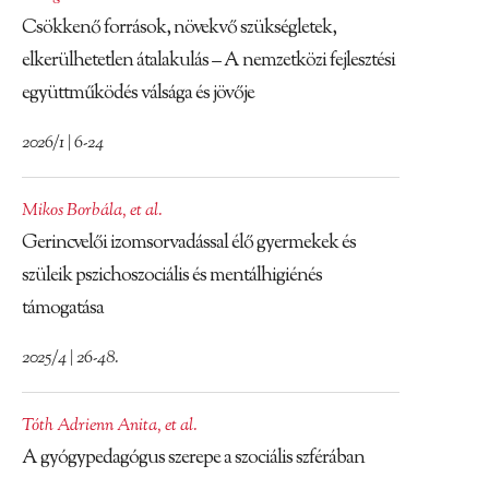
Csökkenő források, növekvő szükségletek,
elkerülhetetlen átalakulás – A nemzetközi fejlesztési
együttműködés válsága és jövője
2026/1 | 6-24
Mikos Borbála
,
et al.
Gerincvelői izomsorvadással élő gyermekek és
szüleik pszichoszociális és mentálhigiénés
támogatása
2025/4 | 26-48.
Tóth Adrienn Anita
,
et al.
A gyógypedagógus szerepe a szociális szférában