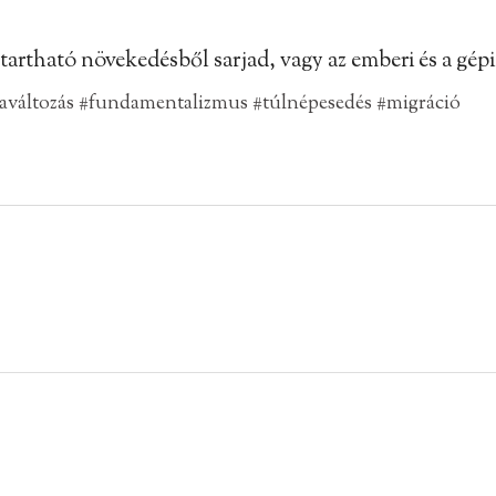
artható növekedésből sarjad, vagy az emberi és a gépi 
aváltozás
#fundamentalizmus
#túlnépesedés
#migráció