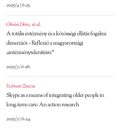
2025/4 | 6-25.
Ökrösi Dóra
,
et al.
A totális intézmény és a közösségi ellátás fogalmi
dimenziói – Reflexió a magyarországi
„intézménytelenítésre”
2025/3 | 6-26.
Széman Zsuzsa
Skype as a means of integrating older people in
long-term care: An action research
2025/2 | 6-24.