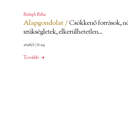
Balogh Réka
Alapgondolat /
Csökkenő források, n
szükségletek, elkerülhetetlen...
2026/1 | 6-24
Tovább