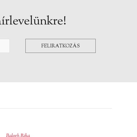
írlevelünkre!
Balogh Réka