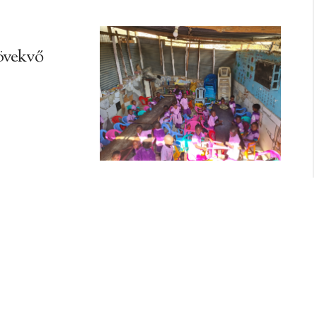
övekvő