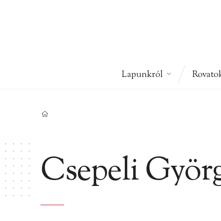
Lapunkról
Rovato
Csepeli Györ