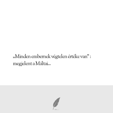
„Minden embernek végtelen értéke van” :
megjelent a Máltai...