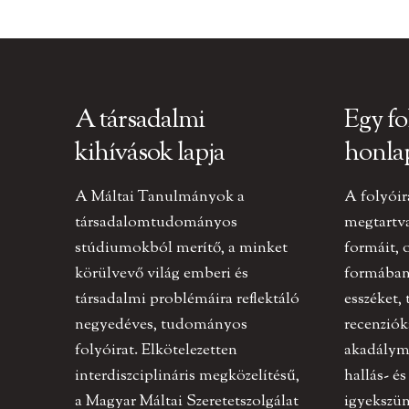
A társadalmi
Egy fo
kihívások lapja
honla
A Máltai Tanulmányok a
A folyóir
társadalomtudományos
megtartv
stúdiumokból merítő, a minket
formáit, 
körülvevő világ emberi és
formában 
társadalmi problémáira reflektáló
esszéket,
negyedéves, tudományos
recenziók
folyóirat. Elkötelezetten
akadályme
interdiszciplináris megközelítésű,
hallás- és
a Magyar Máltai Szeretetszolgálat
igyekszün