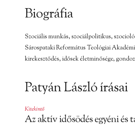
Biográfia
Szociális munkás, szociálpolitikus, szocio
Sárospataki Református Teológiai Akadémián.
kirekesztődés, idősek életminősége, gondoz
Patyán László írásai
Kitekintő
Az aktív idősödés egyéni és 