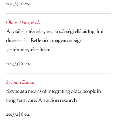
2025/4 | 6-25.
Ökrösi Dóra
,
et al.
A totális intézmény és a közösségi ellátás fogalmi
dimenziói – Reflexió a magyarországi
„intézménytelenítésre”
2025/3 | 6-26.
Széman Zsuzsa
Skype as a means of integrating older people in
long-term care: An action research
2025/2 | 6-24.