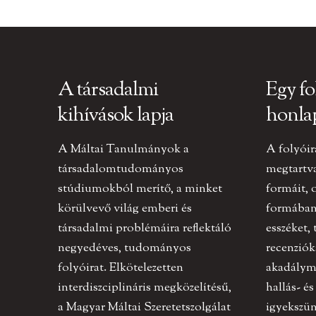
A társadalmi
Egy fo
kihívások lapja
honla
A Máltai Tanulmányok a
A folyóir
társadalomtudományos
megtartv
stúdiumokból merítő, a minket
formáit, 
körülvevő világ emberi és
formában 
társadalmi problémáira reflektáló
esszéket,
negyedéves, tudományos
recenziók
folyóirat. Elkötelezetten
akadályme
interdiszciplináris megközelítésű,
hallás- és
a Magyar Máltai Szeretetszolgálat
igyekszün