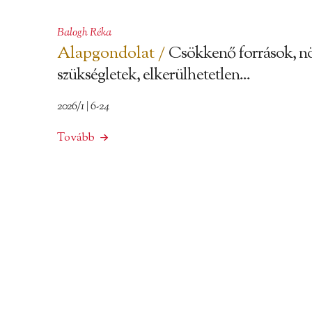
Balogh Réka
Alapgondolat /
Csökkenő források, n
szükségletek, elkerülhetetlen...
2026/1 | 6-24
Tovább