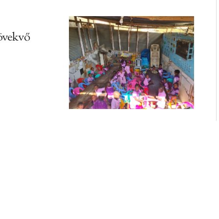
övekvő