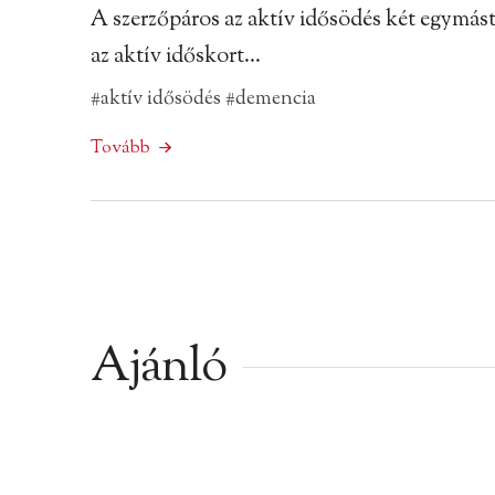
A szerzőpáros az aktív idősödés két egymástó
az aktív időskort…
#aktív idősödés
#demencia
Tovább
Ajánló