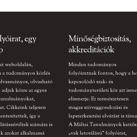
lyóirat, egy
Minőségbiztosítás,
p
akkreditációk
at weboldalán,
Minden tudományos
a a tudományos közlés
folyóiratnak fontos, hogy a h
olvasmányos, olvasható
kapcsolódó szak- és
adjuk közre az egyes
tudományterületi kör azt ismer
 tanulmányokat,
elismerje. Ez természetesen
at. Cikkeink teljesen
magas szöveggondozási és
ntesítettek, így a
lapszerkesztési elvárást is táma
 látássérültek számára is
A Máltai Tanulmányok kettős
k azokat alkalmassá
„vak letorálású” folyóirat,