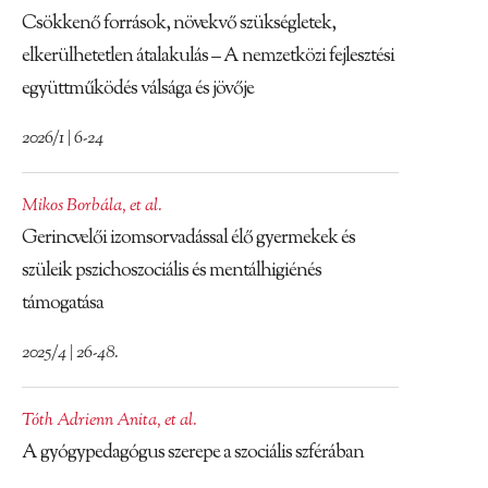
Csökkenő források, növekvő szükségletek,
elkerülhetetlen átalakulás – A nemzetközi fejlesztési
együttműködés válsága és jövője
2026/1 | 6-24
Mikos Borbála
,
et al.
Gerincvelői izomsorvadással élő gyermekek és
szüleik pszichoszociális és mentálhigiénés
támogatása
2025/4 | 26-48.
Tóth Adrienn Anita
,
et al.
A gyógypedagógus szerepe a szociális szférában