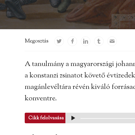
Megosztás
A tanulmány a magyarországi johann
a konstanzi zsinatot követő évtizedek
magánlevéltára révén kiváló forrása
konventre.
Cikk felolvasása