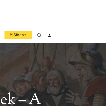
Előfizetés
sek – A