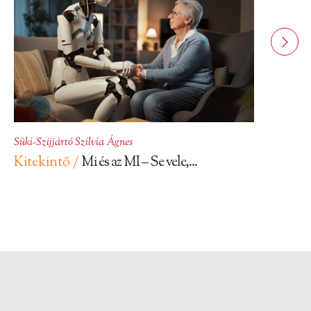
Süki-Szijjártó Szilvia Ágnes
Kitekintő /
Mi és az MI – Se vele,...