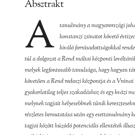
Absztrakt
A
tanulmány a magyarországi joha
konstanzi zsinatot követő évtize
kiváló forrásadottságokkal rend
túl a dolgozat a Rend máltai központi levéltá
melyek legfontosabb tanulsága, hogy hogyan tá
követően a Rend rodoszi központja és a Vránai p
gyakorlatilag teljes szakadáshoz és egy kvázi ma
melynek tagjait helyesebbnek tűnik keresztesek
részletes bemutatása után egy esettanulmány kö
tagjai között húzódó potenciális ellentétek illu