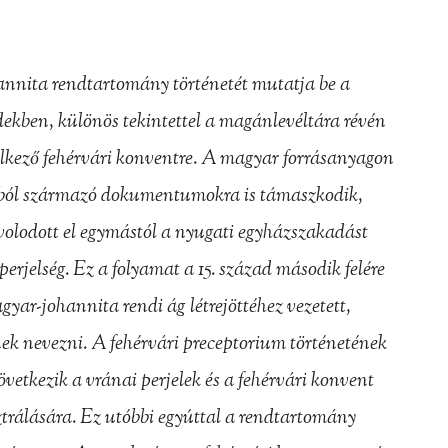
nnita rendtartomány történetét mutatja be a
dekben, különös tekintettel a magánlevéltára révén
elkező fehérvári konventre. A magyar forrásanyagon
rából származó dokumentumokra is támaszkodik,
volodott el egymástól a nyugati egyházszakadást
erjelség. Ez a folyamat a 15. század második felére
gyar-johannita rendi ág létrejöttéhez vezetett,
nek nevezni. A fehérvári preceptorium történetének
vetkezik a vránai perjelek és a fehérvári konvent
sztrálására. Ez utóbbi egyúttal a rendtartomány