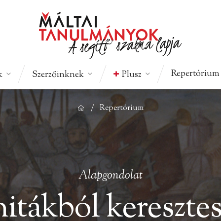
András
114 perc
Repertórium
k
Szerzőinknek
Plusz
/
Repertórium
Alapgondolat
itákból kereszte