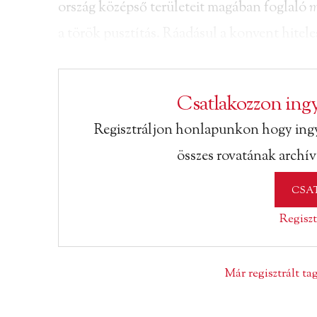
ország középső területeit magában foglaló
m
a török pusztítás. Ráadásul a konvent hitel
Csatlakozzon ingy
Regisztráljon honlapunkon hogy ing
összes rovatának archí
CSA
Regiszt
Már regisztrált t