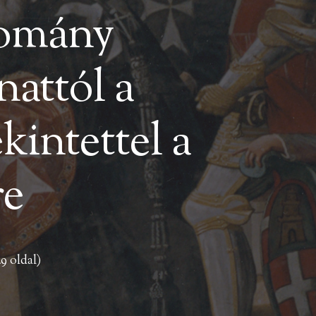
tomány
nattól a
kintettel a
re
49 oldal)