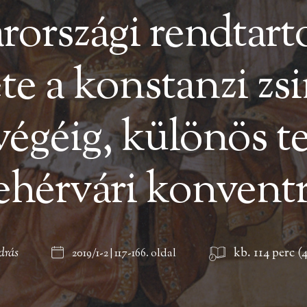
rországi rendtar
te a konstanzi zsi
égéig, különös te
ehérvári konvent
drás
kb. 114 perc (
2019/1-2 | 117-166. oldal