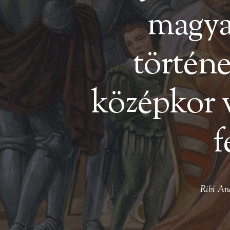
magya
történe
középkor v
f
Ribi An