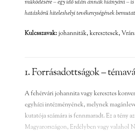
működésére – egy idő után annak hiányára – is
hatáskörű hiteleshelyi tevékenységének bemutat
Kulcsszavak:
johanniták, keresztesek, Vrána
1. Forrásadottságok – témavá
A fehérvári johannita vagy keresztes konve
egyházi intézményének, melynek magánlevélt
kutatója számára is fennmaradt. Ez a tény az
Magyarországon, Erdélyben vagy valahol 