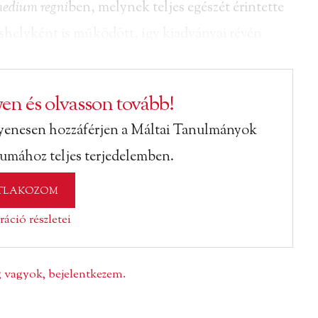
edium regni
ben, melynek teljes egészét érintette
eshelyként is működött, így kiadványai révén
en és olvasson tovább!
yenesen hozzáférjen a Máltai Tanulmányok
vumához teljes terjedelemben.
TLAKOZOM
ráció részletei
ag vagyok, bejelentkezem.