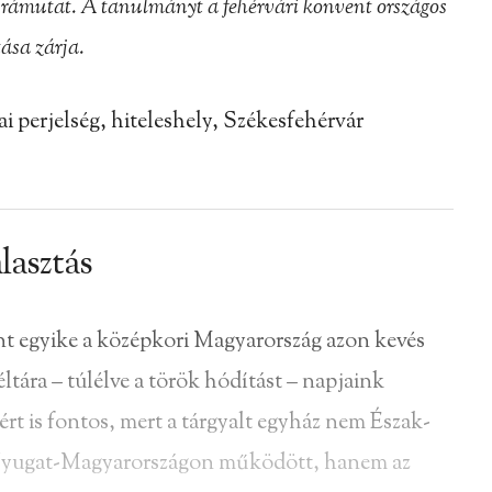
 rámutat. A tanulmányt a fehérvári konvent országos
ása zárja.
i perjelség, hiteleshely, Székesfehérvár
lasztás
nt egyike a középkori Magyarország azon kevés
ára – túlélve a török hódítást – napjaink
ért is fontos, mert a tárgyalt egyház nem Észak-
Nyugat-Magyarországon működött, hanem az