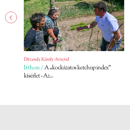
Ditzendy Károly Arisztid
Itthon /
A „kockázatos ketchup index”
kísérlet - Az...