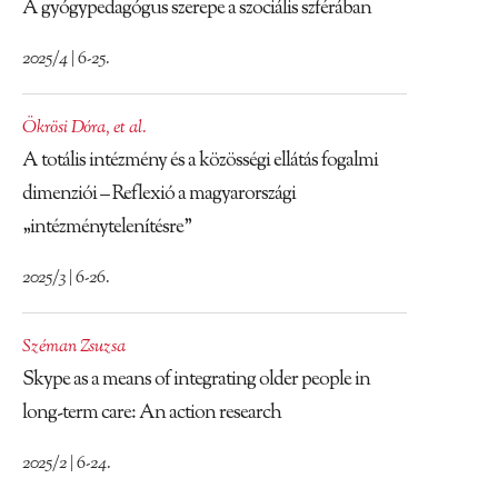
A gyógypedagógus szerepe a szociális szférában
2025/4 | 6-25.
Ökrösi Dóra
,
et al.
A totális intézmény és a közösségi ellátás fogalmi
dimenziói – Reflexió a magyarországi
„intézménytelenítésre”
2025/3 | 6-26.
Széman Zsuzsa
Skype as a means of integrating older people in
long-term care: An action research
2025/2 | 6-24.