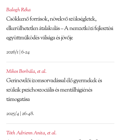
Balogh Réka
Csökkenő források, növekvő szükségletek,
elkerülhetetlen átalakulás – A nemzetközi fejlesztési
együttműködés válsága és jövője
2026/1 | 6-24
Mikos Borbála
,
et al.
Gerincvelői izomsorvadással élő gyermekek és
szüleik pszichoszociális és mentálhigiénés
támogatása
2025/4 | 26-48.
Tóth Adrienn Anita
,
et al.