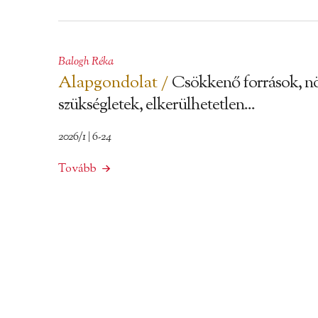
Balogh Réka
Alapgondolat /
Csökkenő források, n
szükségletek, elkerülhetetlen...
2026/1 | 6-24
Tovább