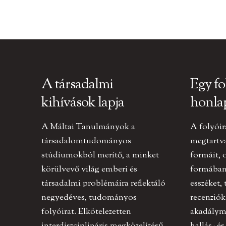
A társadalmi
Egy fo
kihívások lapja
honla
A Máltai Tanulmányok a
A folyóir
társadalomtudományos
megtartv
stúdiumokból merítő, a minket
formáit, 
körülvevő világ emberi és
formában 
társadalmi problémáira reflektáló
esszéket,
negyedéves, tudományos
recenziók
folyóirat. Elkötelezetten
akadályme
interdiszciplináris megközelítésű,
hallás- és