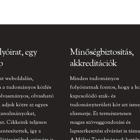
lyóirat, egy
Minőségbiztosítás,
p
akkreditációk
at weboldalán,
Minden tudományos
a a tudományos közlés
folyóiratnak fontos, hogy a h
olvasmányos, olvasható
kapcsolódó szak- és
adjuk közre az egyes
tudományterületi kör azt ismer
 tanulmányokat,
elismerje. Ez természetesen
at. Cikkeink teljesen
magas szöveggondozási és
ntesítettek, így a
lapszerkesztési elvárást is táma
 látássérültek számára is
A Máltai Tanulmányok kettős