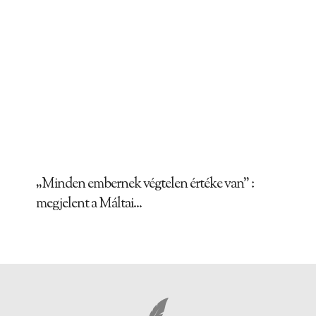
„Minden embernek végtelen értéke van” :
megjelent a Máltai...