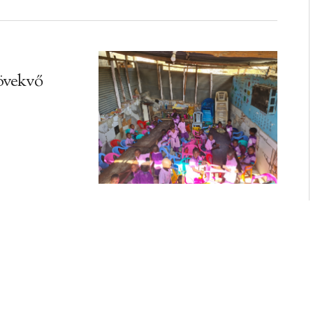
övekvő