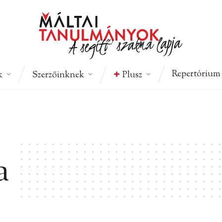
Repertórium
k
Szerzőinknek
Plusz
a