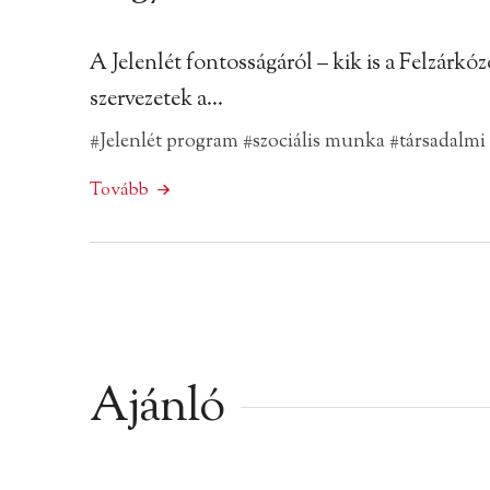
A Jelenlét fontosságáról – kik is a Felzárk
szervezetek a…
#Jelenlét program
#szociális munka
#társadalmi
Tovább
Ajánló