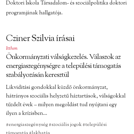
Doktori Iskola Társadalom- és szociálpolitika doktori
programjának hallgatója.
Cziner Szilvia írásai
Itthon
Önkormányzati válságkezelés. Válaszok az
energiaszegénységre a települési támogatás
szabályozásán keresztül
Likviditási gondokkal küzdő önkormányzat,
hátrányos szociális helyzetű háztartások, válságokkal
tűzdelt évek – milyen megoldást tud nyújtani egy
ilyen a krízisben…
#energiaszegénység
#szociális jogok
#települési
támogatás
#lakhatás