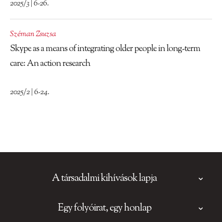
2025/3 | 6-26.
Széman Zsuzsa
Skype as a means of integrating older people in long-term
care: An action research
2025/2 | 6-24.
A társadalmi kihívások lapja
Egy folyóirat, egy honlap