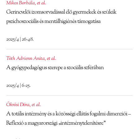
Mikos Borbála
,
et al.
Gerincvelői izomsorvadással élő gyermekek és szüleik
pszichoszociális és mentálhigiénés támogatása
2025/4 | 26-48.
Tóth Adrienn Anita
,
et al.
A gyógypedagógus szerepe a szociális szférában
2025/4 | 6-25.
Ökrösi Dóra
,
et al.
A totális intézmény és a közösségi ellátás fogalmi dimenziói –
Reflexió a magyarországi „intézménytelenítésre”