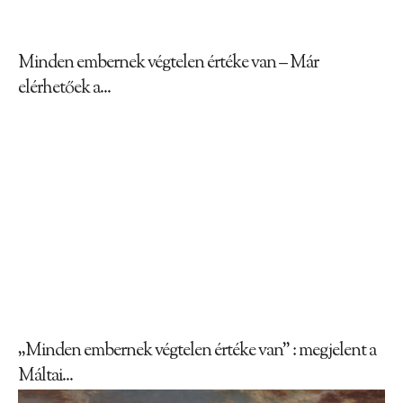
Minden embernek végtelen értéke van – Már
elérhetőek a...
„Minden embernek végtelen értéke van” : megjelent a
Máltai...