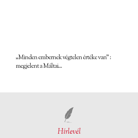
„Minden embernek végtelen értéke van” :
megjelent a Máltai...
Hírlevél