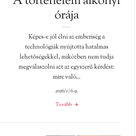
A történelem alkonyi
órája
Képes-e jól élni az emberiség a
technológiák nyújtotta hatalmas
lehetőségekkel, miközben nem tudja
megválaszolni azt az egyszerű kérdést:
mire való…
2026/2 | 6-9.
Tovább