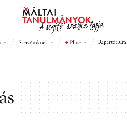
Repertórium
k
Szerzőinknek
Plusz
ás