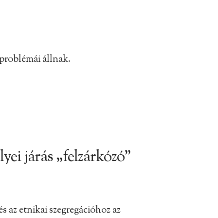
 problémái állnak.
yei járás „felzárkózó”
 az etnikai szegregációhoz az