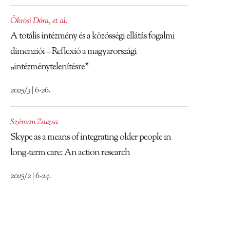
Ökrösi Dóra
,
et al.
A totális intézmény és a közösségi ellátás fogalmi
dimenziói – Reflexió a magyarországi
„intézménytelenítésre”
2025/3 | 6-26.
Széman Zsuzsa
Skype as a means of integrating older people in
long-term care: An action research
2025/2 | 6-24.