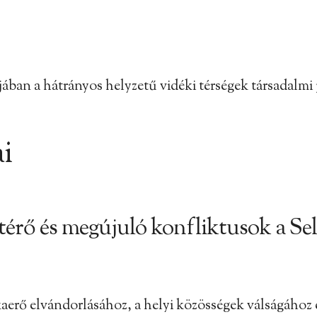
ában a hátrányos helyzetű vidéki térségek társadalmi
i
érő és megújuló konfliktusok a Sell
erő elvándorlásához, a helyi közösségek válságához és