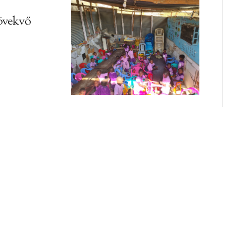
övekvő