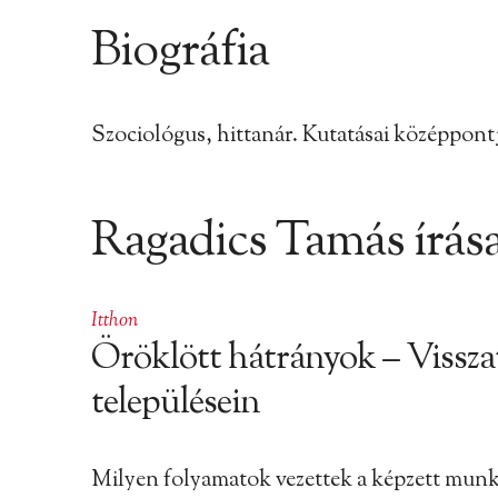
Biográfia
Szociológus, hittanár. Kutatásai középpontj
Ragadics Tamás írása
Itthon
Öröklött hátrányok – Visszat
településein
Milyen folyamatok vezettek a képzett munka