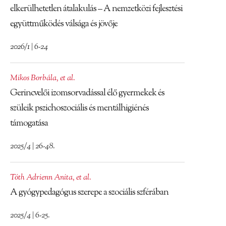
elkerülhetetlen átalakulás – A nemzetközi fejlesztési
együttműködés válsága és jövője
2026/1 | 6-24
Mikos Borbála
,
et al.
Gerincvelői izomsorvadással élő gyermekek és
szüleik pszichoszociális és mentálhigiénés
támogatása
2025/4 | 26-48.
Tóth Adrienn Anita
,
et al.
A gyógypedagógus szerepe a szociális szférában
2025/4 | 6-25.