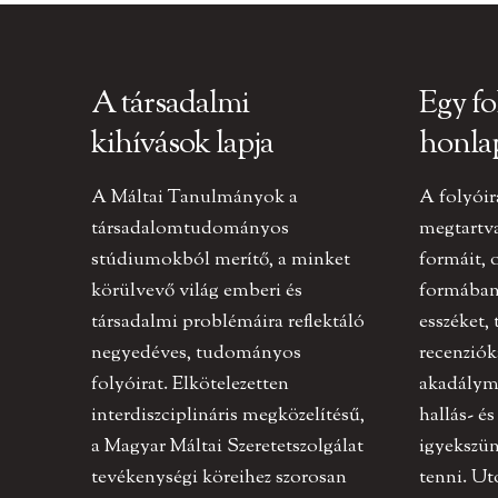
A társadalmi
Egy fo
kihívások lapja
honla
A Máltai Tanulmányok a
A folyóir
társadalomtudományos
megtartv
stúdiumokból merítő, a minket
formáit, 
körülvevő világ emberi és
formában 
társadalmi problémáira reflektáló
esszéket,
negyedéves, tudományos
recenziók
folyóirat. Elkötelezetten
akadályme
interdiszciplináris megközelítésű,
hallás- és
a Magyar Máltai Szeretetszolgálat
igyekszün
tevékenységi köreihez szorosan
tenni. U