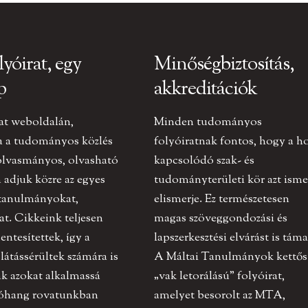
lyóirat, egy
Minőségbiztosítás,
p
akkreditációk
at weboldalán,
Minden tudományos
a a tudományos közlés
folyóiratnak fontos, hogy a h
olvasmányos, olvasható
kapcsolódó szak- és
adjuk közre az egyes
tudományterületi kör azt ismer
 tanulmányokat,
elismerje. Ez természetesen
at. Cikkeink teljesen
magas szöveggondozási és
ntesítettek, így a
lapszerkesztési elvárást is táma
 látássérültek számára is
A Máltai Tanulmányok kettős
k azokat alkalmassá
„vak letorálású” folyóirat,
tóhang rovatunkban
amelyet besorolt az MTA,