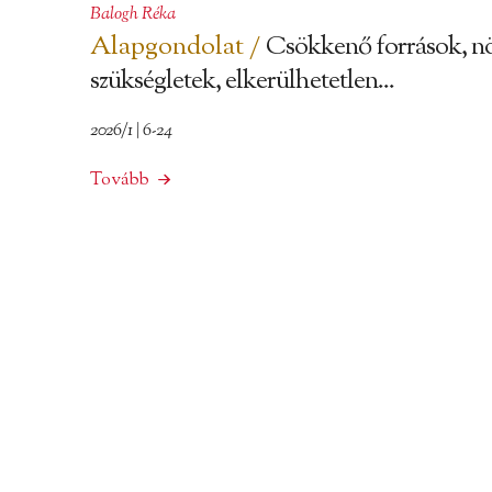
Balogh Réka
Alapgondolat /
Csökkenő források, n
szükségletek, elkerülhetetlen...
2026/1 | 6-24
Tovább