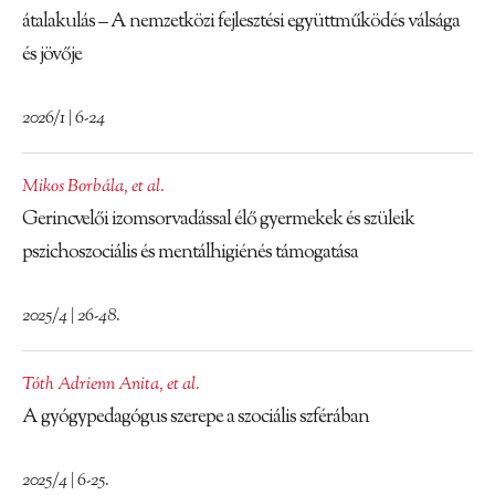
Tovább
átalakulás – A nemzetközi fejlesztési együttműködés válsága
és jövője
2026/1 | 6-24
Mikos Borbála
,
et al.
Gerincvelői izomsorvadással élő gyermekek és szüleik
pszichoszociális és mentálhigiénés támogatása
2025/4 | 26-48.
Tóth Adrienn Anita
,
et al.
A gyógypedagógus szerepe a szociális szférában
2025/4 | 6-25.