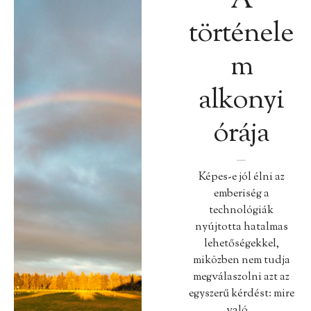
A
történele
m
alkonyi
órája
Képes-e jól élni az
emberiség a
technológiák
nyújtotta hatalmas
lehetőségekkel,
miközben nem tudja
megválaszolni azt az
egyszerű kérdést: mire
való…