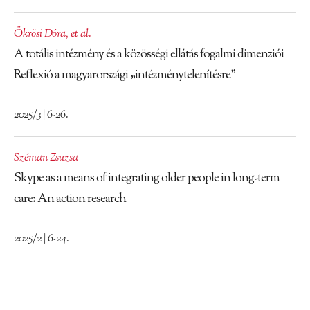
Ökrösi Dóra
,
et al.
A totális intézmény és a közösségi ellátás fogalmi dimenziói –
Reflexió a magyarországi „intézménytelenítésre”
2025/3 | 6-26.
Széman Zsuzsa
Skype as a means of integrating older people in long-term
care: An action research
2025/2 | 6-24.