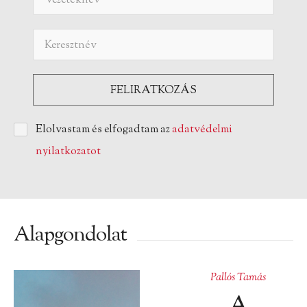
Elolvastam és elfogadtam az
adatvédelmi
nyilatkozatot
Alapgondolat
Pallós Tamás