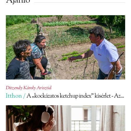
Ajánló
Ditzendy Károly Arisztid
Itthon /
A „kockázatos ketchup index” kísérlet - Az...