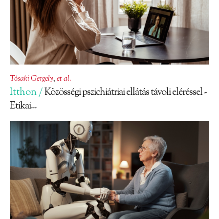
Tósaki Gergely
,
et al.
Itthon /
Közösségi pszichiátriai ellátás távoli eléréssel -
Etikai...