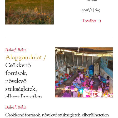
2026/2 | 6-9.
Tovább
Balogh Réka
Alapgondolat /
Csökkenő
források,
növekvő
szükségletek,
elkerülhetetlen...
Balogh Réka
2026/1 | 6-24
Csökkenő források, növekvő szükségletek, elkerülhetetlen