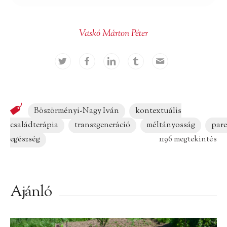
Vaskó Márton Péter
Böszörményi-Nagy Iván
kontextuális
családterápia
transzgeneráció
méltányosság
pare
egészség
1196 megtekintés
Ajánló