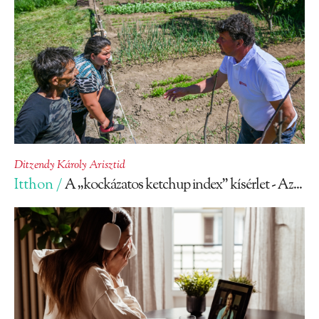
Ditzendy Károly Arisztid
Itthon /
A „kockázatos ketchup index” kísérlet - Az...