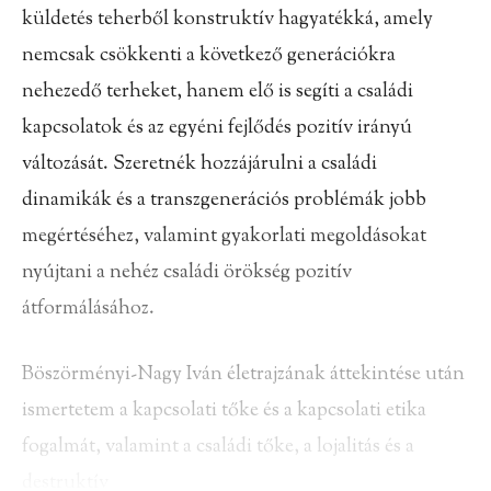
küldetés teherből konstruktív hagyatékká, amely
nemcsak csökkenti a következő generációkra
nehezedő terheket, hanem elő is segíti a családi
kapcsolatok és az egyéni fejlődés pozitív irányú
változását. Szeretnék hozzájárulni a családi
dinamikák és a transzgenerációs problémák jobb
megértéséhez, valamint gyakorlati megoldásokat
nyújtani a nehéz családi örökség pozitív
átformálásához.
Böszörményi-Nagy Iván életrajzának áttekintése után
ismertetem a kapcsolati tőke és a kapcsolati etika
fogalmát, valamint a családi tőke, a lojalitás és a
destruktív