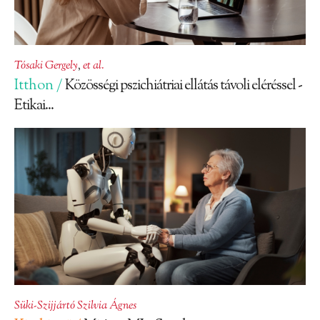
Tósaki Gergely
,
et al.
Itthon /
Közösségi pszichiátriai ellátás távoli eléréssel -
Etikai...
Süki-Szijjártó Szilvia Ágnes