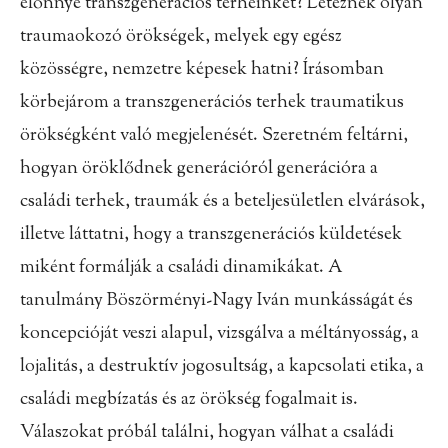
előnnyé transzgenerációs terheinket? Léteznek olyan
traumaokozó örökségek, melyek egy egész
közösségre, nemzetre képesek hatni? Írásomban
körbejárom a transzgenerációs terhek traumatikus
örökségként való megjelenését. Szeretném feltárni,
hogyan öröklődnek generációról generációra a
családi terhek, traumák és a beteljesületlen elvárások,
illetve láttatni, hogy a transzgenerációs küldetések
miként formálják a családi dinamikákat. A
tanulmány Böszörményi-Nagy Iván munkásságát és
koncepcióját veszi alapul, vizsgálva a méltányosság, a
lojalitás, a destruktív jogosultság, a kapcsolati etika, a
családi megbízatás és az örökség fogalmait is.
Válaszokat próbál találni, hogyan válhat a családi