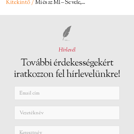
Kitekintő /
Mi és az MI – Se vele,...
Hírlevél
További érdekességekért
iratkozzon fel hírlevelünkre!