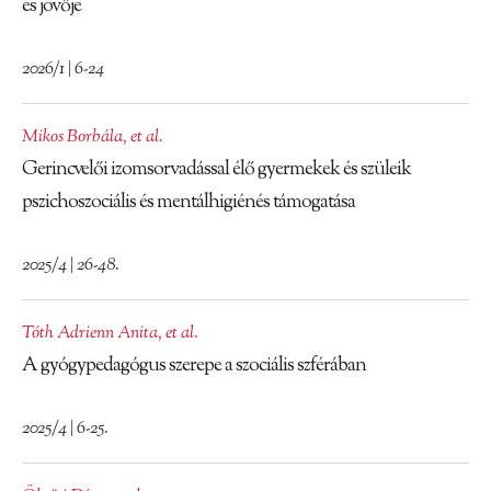
és jövője
2026/1 | 6-24
Mikos Borbála
,
et al.
Gerincvelői izomsorvadással élő gyermekek és szüleik
pszichoszociális és mentálhigiénés támogatása
2025/4 | 26-48.
Tóth Adrienn Anita
,
et al.
A gyógypedagógus szerepe a szociális szférában
2025/4 | 6-25.