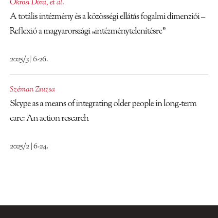
Ökrösi Dóra
,
et al.
A totális intézmény és a közösségi ellátás fogalmi dimenziói –
Reflexió a magyarországi „intézménytelenítésre”
2025/3 | 6-26.
Széman Zsuzsa
Skype as a means of integrating older people in long-term
care: An action research
2025/2 | 6-24.