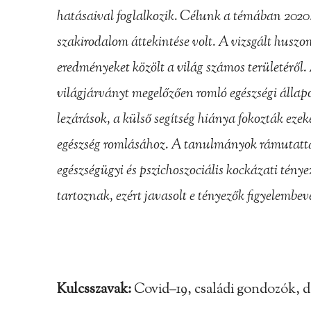
hatásaival foglalkozik. Célunk a témában 2020.
szakirodalom áttekintése volt. A vizsgált huszo
eredményeket közölt a világ számos területéről.
világjárványt megelőzően romló egészségi állapo
lezárások, a külső segítség hiánya fokozták eze
egészség romlásához. A tanulmányok rámutatta
egészségügyi és pszichoszociális kockázati ténye
tartoznak, ezért javasolt e tényezők figyelembevé
Kulcsszavak:
Covid–19, családi gondozók, 