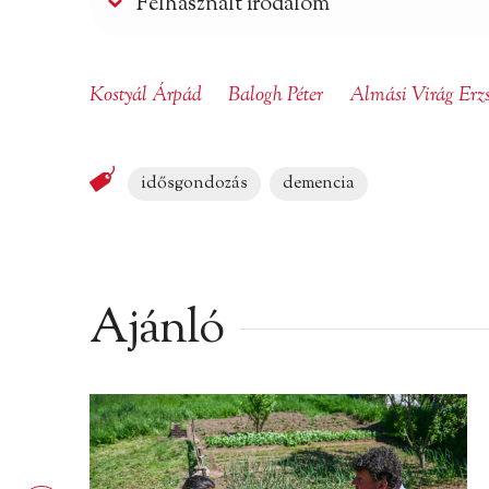
Felhasznált irodalom
Kostyál Árpád
Balogh Péter
Almási Virág Erzs
idősgondozás
demencia
Ajánló