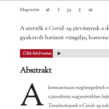
Megosztás
A szerzők a Covid–19 járványnak a d
gyakorolt hatásait vizsgálja, huszo
Cikk felolvasása
Absztrakt
A
koronavírusos megbetegedések vi
a pandémia nagymértékben befolyá
Tanulmányunk a Covid–19-nek a 