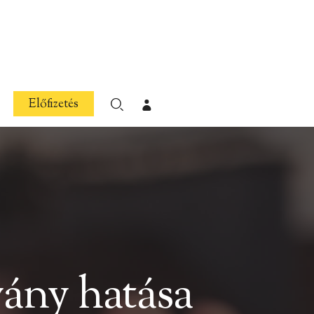
27 perc
Előfizetés
vány hatása