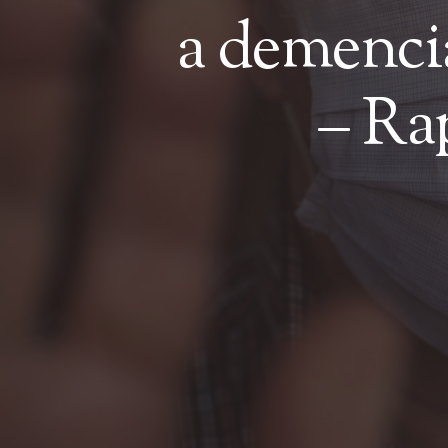
a demenciá
– Ra