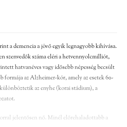
int a demencia a jövő egyik legnagyobb kihívása.
ben szenvedők száma eléri a hetvennyolcmilliót,
érintett hatvanéves vagy idősebb népesség becsült
b formája az Alzheimer-kór, amely az esetek 60-
gkülönböztetik az enyhe (korai stádium), a
ozatot.
orral jelentősen nő. Minél előrehaladottabb a