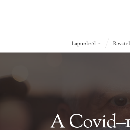
Árpád
Lapunkról
Rovato
A Covid–19