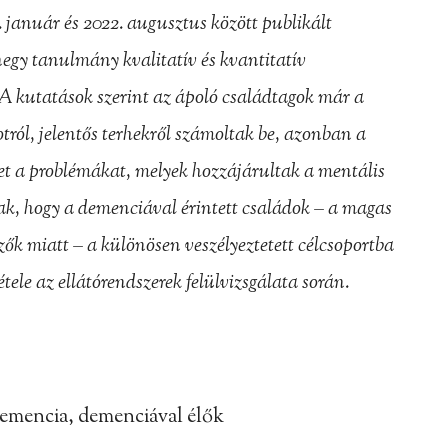
 január és 2022. augusztus között publikált
negy tanulmány kvalitatív és kvantitatív
 A kutatások szerint az ápoló családtagok már a
tról, jelentős terhekről számoltak be, azonban a
ket a problémákat, melyek hozzájárultak a mentális
k, hogy a demenciával érintett családok – a magas
zők miatt – a különösen veszélyeztetett célcsoportba
tele az ellátórendszerek felülvizsgálata során.
demencia, demenciával élők