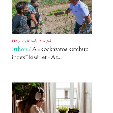
Ditzendy Károly Arisztid
Itthon /
A „kockázatos ketchup
index” kísérlet - Az...