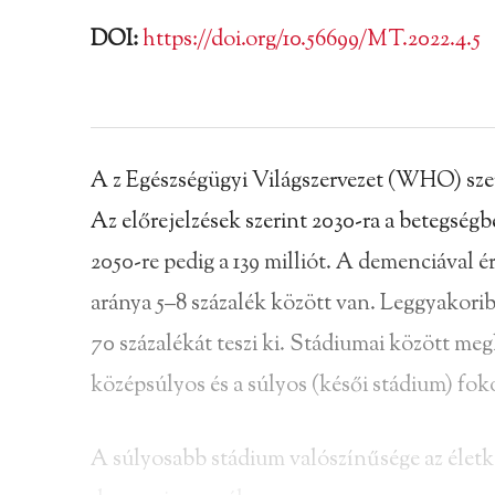
DOI:
https://doi.org/10.56699/MT.2022.4.5
A z Egészségügyi Világszervezet (WHO) szer
Az előrejelzések szerint 2030-ra a betegség
2050-re pedig a 139 milliót. A demenciával 
aránya 5–8 százalék között van. Leggyakorib
70 százalékát teszi ki. Stádiumai között me
középsúlyos és a súlyos (késői stádium) fok
A súlyosabb stádium valószínűsége az életk