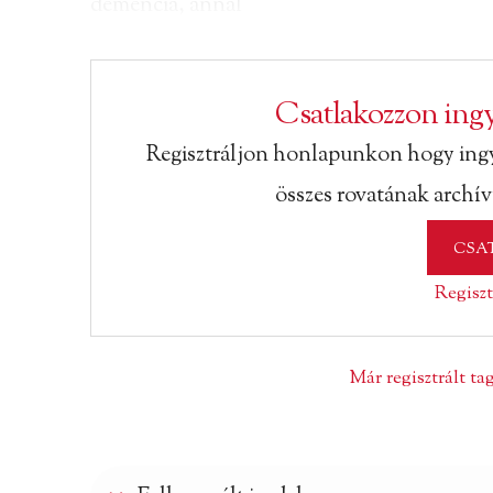
demencia, annál
Csatlakozzon ingy
Regisztráljon honlapunkon hogy ing
összes rovatának archí
CSA
Regiszt
Már regisztrált t