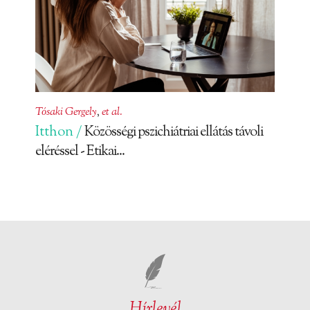
Tósaki Gergely
,
et al.
Itthon /
Közösségi pszichiátriai ellátás távoli
eléréssel - Etikai...
Hírlevél