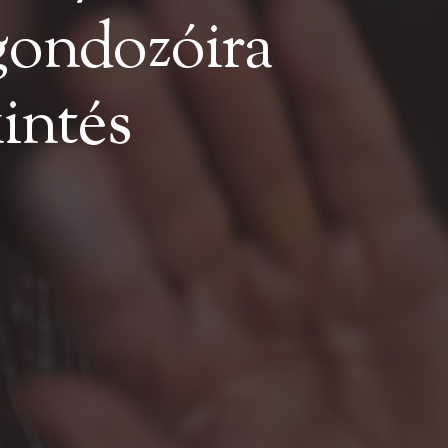
 gondozóira
intés