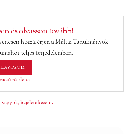
en és olvasson tovább!
yenesen hozzáférjen a Máltai Tanulmányok
vumához teljes terjedelemben.
TLAKOZOM
ráció részletei
ag vagyok, bejelentkezem.