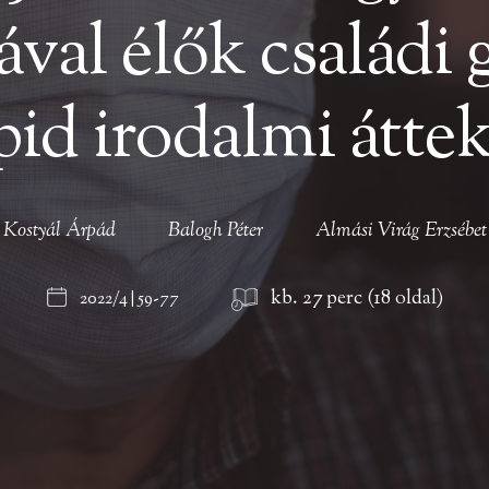
val élők családi
pid irodalmi áttek
Kostyál Árpád
Balogh Péter
Almási Virág Erzsébet
kb. 27 perc (18 oldal)
2022/4 | 59-77