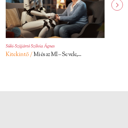
Süki-Szijjártó Szilvia Ágnes
Kitekintő /
Mi és az MI – Se vele,...