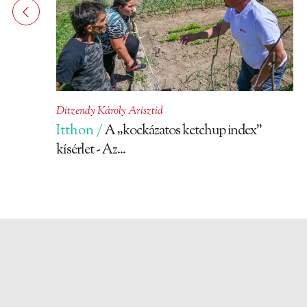
Ditzendy Károly Arisztid
Itthon /
A „kockázatos ketchup index”
kísérlet - Az...