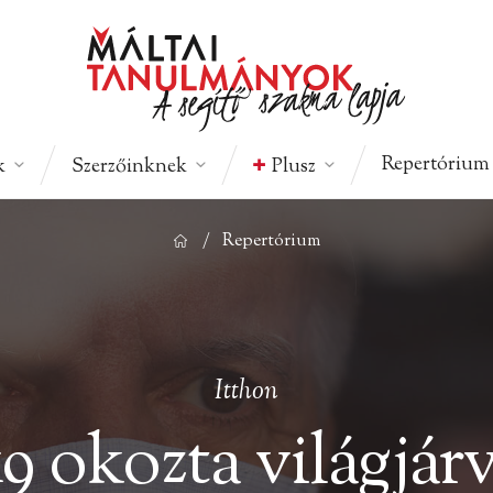
Balogh Péter
Almási Virág Erzsébet
Repertórium
k
Szerzőinknek
Plusz
/
Repertórium
Itthon
 okozta világjár