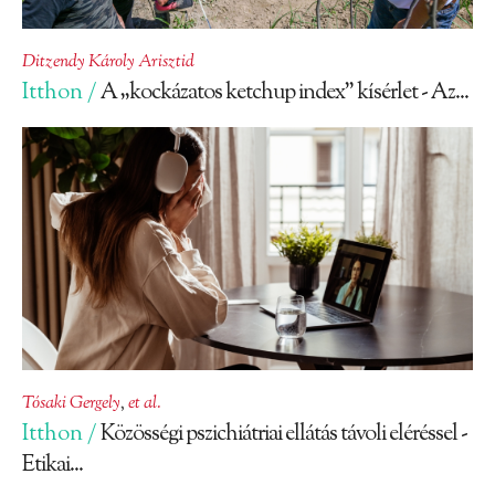
Ditzendy Károly Arisztid
Itthon /
A „kockázatos ketchup index” kísérlet - Az...
Tósaki Gergely
,
et al.
Itthon /
Közösségi pszichiátriai ellátás távoli eléréssel -
Etikai...