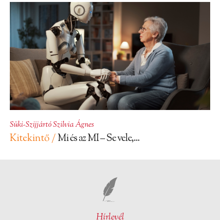
Süki-Szijjártó Szilvia Ágnes
Kitekintő /
Mi és az MI – Se vele,...
Hírlevél