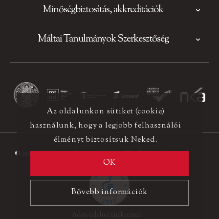
Minőségbiztosítás, akkreditációk
Máltai Tanulmányok Szerkesztőség
Az oldalunkon sütiket (cookie)
használunk, hogy a legjobb felhasználói
élményt biztosítsuk Neked.
© 2026 Minden jog fenntartva! Máltai Tanulmányok
OK
Bővebb információk
Adatvédelmi tájékoztató