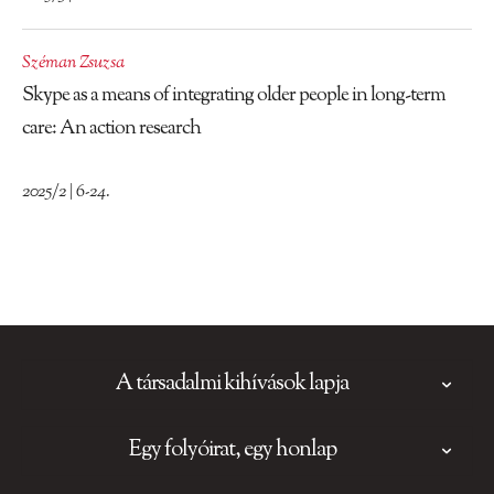
Széman Zsuzsa
Skype as a means of integrating older people in long-term
care: An action research
2025/2 | 6-24.
A társadalmi kihívások lapja
Egy folyóirat, egy honlap