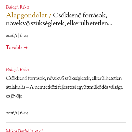
Balogh Réka
Alapgondolat /
Csökkenő források,
növekvő szükségletek, elkerülhetetlen...
2026/1 | 6-24
Tovább
Balogh Réka
Csökkenő források, növekvő szükségletek, elkerülhetetlen
átalakulás – A nemzetközi fejlesztési együttműködés válsága
és jövője
2026/1 | 6-24
Mikos Borbála
,
et al.