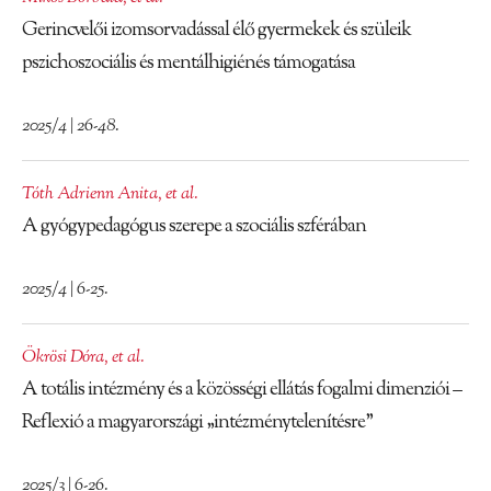
Gerincvelői izomsorvadással élő gyermekek és szüleik
pszichoszociális és mentálhigiénés támogatása
2025/4 | 26-48.
Tóth Adrienn Anita
,
et al.
A gyógypedagógus szerepe a szociális szférában
2025/4 | 6-25.
Ökrösi Dóra
,
et al.
A totális intézmény és a közösségi ellátás fogalmi dimenziói –
Reflexió a magyarországi „intézménytelenítésre”
2025/3 | 6-26.