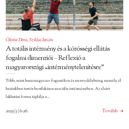
Ökrösi Dóra
,
Sziklai István
A totális intézmény és a közösségi ellátás
fogalmi dimenziói – Reflexió a
magyarországi „intézménytelenítésre”
Több, mint huszonegyezer fogyatékos és szenvedélybeteg személy él
hazánkban tartós bentlakásos szociális intézményben. Az elzárt
lakhatási forma táplálja a...
2025/3 | 6-26.
Tovább