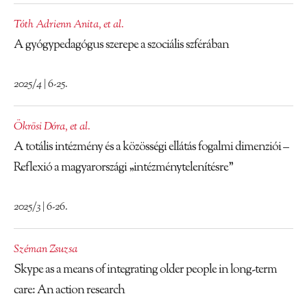
Tóth Adrienn Anita
,
et al.
A gyógypedagógus szerepe a szociális szférában
2025/4 | 6-25.
Ökrösi Dóra
,
et al.
A totális intézmény és a közösségi ellátás fogalmi dimenziói –
Reflexió a magyarországi „intézménytelenítésre”
2025/3 | 6-26.
Széman Zsuzsa
Skype as a means of integrating older people in long-term
care: An action research