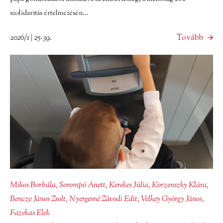
szolidaritás értelmezésén...
2026/1 | 25-39.
Tovább
Mikos Borbála
,
Sorompó Anett
,
Kerekes Júlia
,
Korzenszky Klára
,
Bencze János Zsolt
,
Nyergesné Závodi Edit
,
Velkey György János
,
Fazekas Elek