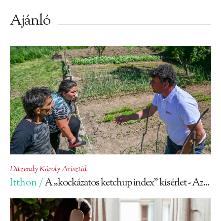
Ajánló
Ditzendy Károly Arisztid
Itthon /
A „kockázatos ketchup index” kísérlet - Az...