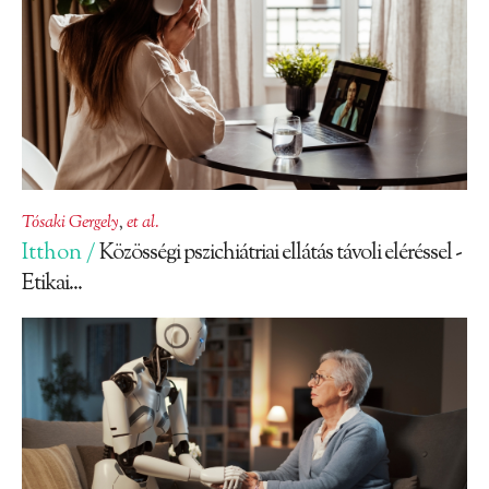
Tósaki Gergely
,
et al.
Itthon /
Közösségi pszichiátriai ellátás távoli eléréssel -
Etikai...