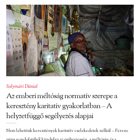
Solymári Dániel
Az emberi méltóság normatív szerepe a
keresztény karitatív gyakorlatban – A
helyzetfüggő segélyezés alapjai
Nem lehetünk keresztények karitatív cselekedetek nélkül – Ferenc
pápa gondolatából kiindulva az emberiesség, a méltóság és a