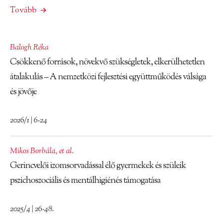
Tovább
Balogh Réka
Csökkenő források, növekvő szükségletek, elkerülhetetlen
átalakulás – A nemzetközi fejlesztési együttműködés válsága
és jövője
2026/1 | 6-24
Mikos Borbála
,
et al.
Gerincvelői izomsorvadással élő gyermekek és szüleik
pszichoszociális és mentálhigiénés támogatása
2025/4 | 26-48.