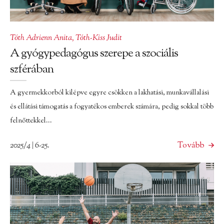
Tóth Adrienn Anita
,
Tóth-Kiss Judit
A gyógypedagógus szerepe a szociális
szférában
A gyermekkorból kilépve egyre csökken a lakhatási, munkavállalási
és ellátási támogatás a fogyatékos emberek számára, pedig sokkal több
felnőttekkel...
2025/4 | 6-25.
Tovább