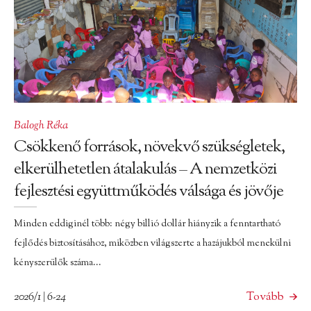
Balogh Réka
Csökkenő források, növekvő szükségletek,
elkerülhetetlen átalakulás – A nemzetközi
fejlesztési együttműködés válsága és jövője
Minden eddiginél több: négy billió dollár hiányzik a fenntartható
fejlődés biztosításához, miközben világszerte a hazájukból menekülni
kényszerülők száma...
2026/1 | 6-24
Tovább