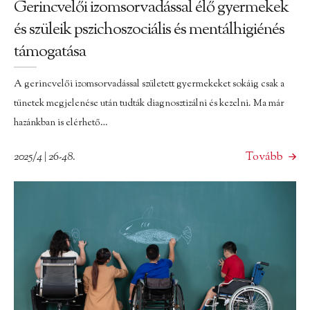
Gerincvelői izomsorvadással élő gyermekek
és szüleik pszichoszociális és mentálhigiénés
támogatása
A gerincvelői izomsorvadással született gyermekeket sokáig csak a
tünetek megjelenése után tudták diagnosztizálni és kezelni. Ma már
hazánkban is elérhető…
2025/4 | 26-48.
Tovább