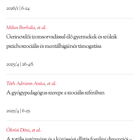
2026/1 | 6-24
Mikos Borbála
,
et al.
Gerincvelői izomsorvadással élő gyermekek és szüleik
pszichoszociális és mentálhigiénés támogatása
2025/4 | 26-48.
Tóth Adrienn Anita
,
et al.
A gyógypedagógus szerepe a szociális szférában
2025/4 | 6-25.
Ökrösi Dóra
,
et al.
A totális intézmény és a közösségi ellátás fogalmi dimenziói –