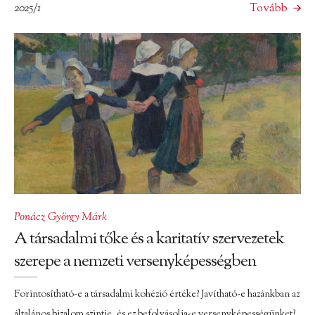
2025/1
Tovább
Ponácz György Márk
A társadalmi tőke és a karitatív szervezetek
szerepe a nemzeti versenyképességben
Forintosítható-e a társadalmi kohézió értéke? Javítható-e hazánkban az
általános bizalom szintje, és ez befolyásolja-e versenyképességünket?