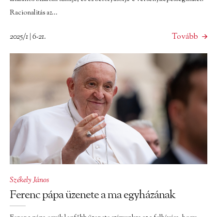
Racionalitás az...
2025/1 | 6-21.
Tovább
Székely János
Ferenc pápa üzenete a ma egyházának