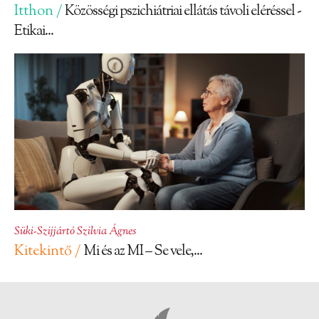
Itthon /
Közösségi pszichiátriai ellátás távoli eléréssel -
Etikai...
Süki-Szijjártó Szilvia Ágnes
Kitekintő /
Mi és az MI – Se vele,...