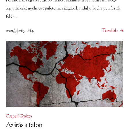
Ferenc pápa egyik legfőbb üzenete számunkra az a felhívása, hogy
lépjünk ki kényelmes épületeink világából, induljunk el a perifériák
felé,…
2021/3 | 267-284.
Tovább
Csepeli György
Az írás a falon