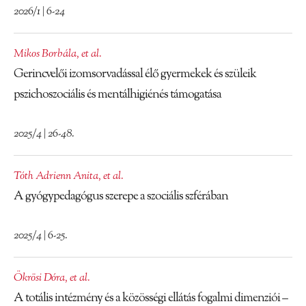
2026/1 | 6-24
Mikos Borbála
,
et al.
Gerincvelői izomsorvadással élő gyermekek és szüleik
pszichoszociális és mentálhigiénés támogatása
2025/4 | 26-48.
Tóth Adrienn Anita
,
et al.
A gyógypedagógus szerepe a szociális szférában
2025/4 | 6-25.
Ökrösi Dóra
,
et al.
A totális intézmény és a közösségi ellátás fogalmi dimenziói –