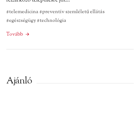
felzárkózó településre jut…
#telemedicina
#preventív szemléletű ellátás
#egészségügy
#technológia
Tovább
Ajánló