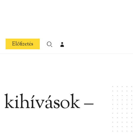
Előfizetés
 kihívások –