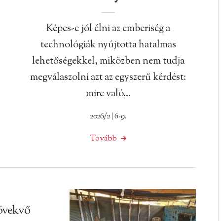
Képes-e jól élni az emberiség a
technológiák nyújtotta hatalmas
lehetőségekkel, miközben nem tudja
megválaszolni azt az egyszerű kérdést:
mire való…
2026/2 | 6-9.
Tovább
övekvő