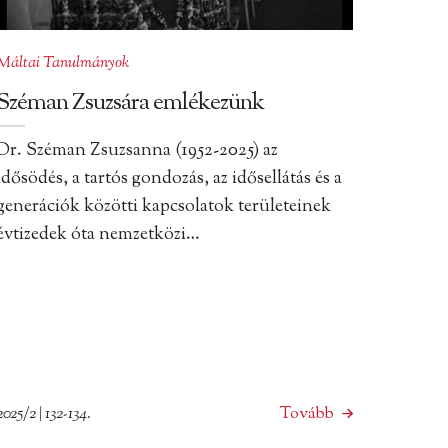
Máltai Tanulmányok
Széman Zsuzsára emlékezünk
Dr. Széman Zsuzsanna (1952-2025) az
idősödés, a tartós gondozás, az idősellátás és a
generációk közötti kapcsolatok területeinek
évtizedek óta nemzetközi…
2025/2 | 132-134.
Tovább