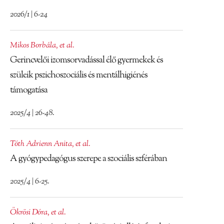
2026/1 | 6-24
Mikos Borbála
,
et al.
Gerincvelői izomsorvadással élő gyermekek és
szüleik pszichoszociális és mentálhigiénés
támogatása
2025/4 | 26-48.
Tóth Adrienn Anita
,
et al.
A gyógypedagógus szerepe a szociális szférában
2025/4 | 6-25.
Ökrösi Dóra
,
et al.