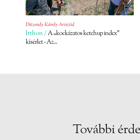
Ditzendy Károly Arisztid
Itthon /
A „kockázatos ketchup index”
kísérlet - Az...
További érde