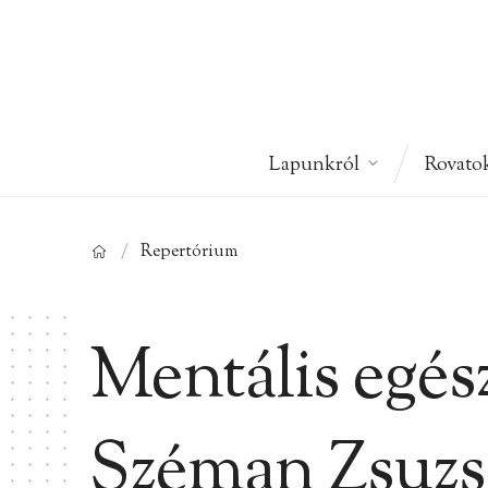
Lapunkról
Rovato
/
Repertórium
Mentális egés
Széman Zsuzs