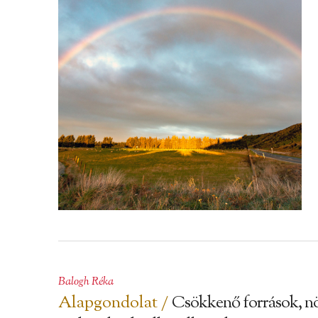
Balogh Réka
Alapgondolat /
Csökkenő források, n