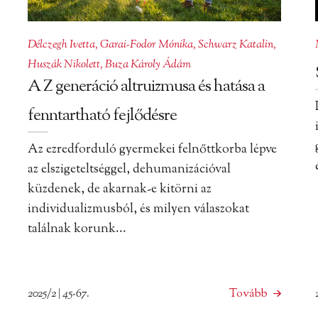
Délczegh Ivetta
,
Garai-Fodor Mónika
,
Schwarz Katalin
,
Huszák Nikolett
,
Buza Károly Ádám
A Z generáció altruizmusa és hatása a
fenntartható fejlődésre
Az ezredforduló gyermekei felnőttkorba lépve
az elszigeteltséggel, dehumanizációval
küzdenek, de akarnak-e kitörni az
individualizmusból, és milyen válaszokat
találnak korunk...
2025/2 | 45-67.
Tovább