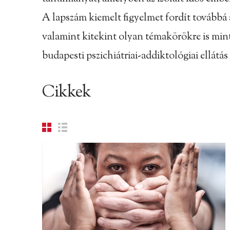
A lapszám kiemelt figyelmet fordít továbbá 
valamint kitekint olyan témakörökre is mint
budapesti pszichiátriai-addiktológiai ellátás
Cikkek