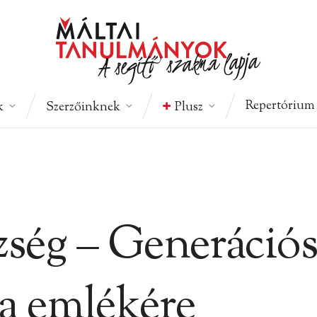
Repertórium
k
Szerzőinknek
Plusz
zség – Generációs
a emlékére