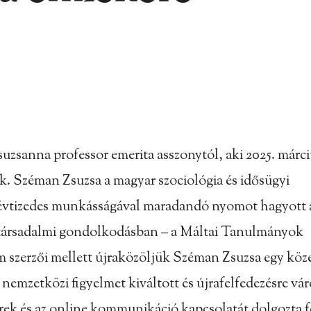
sanna professor emerita asszonytól, aki 2025. márci
k. Széman Zsuzsa a magyar szociológia és idősügyi
b évtizedes munkásságával maradandó nyomot hagyott 
 társadalmi gondolkodásban – a Máltai Tanulmányok
 szerzői mellett újraközöljük Széman Zsuzsa egy köz
s nemzetközi figyelmet kiváltott és újrafelfedezésre vár
rek és az online kommunikáció kapcsolatát dolgozta f