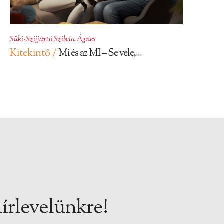
Süki-Szijjártó Szilvia Ágnes
Kitekintő /
Mi és az MI – Se vele,...
írlevelünkre!