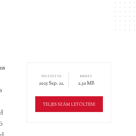
us
FELTÖLTVE
MÉRET
2025 Sep. 22.
2.30 MB
a
TELJES SZÁM LETÖLTÉSE
el
ó
el.