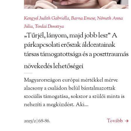
Kengyel Judith Gabriella
,
Barna Emese
,
Németh Anna
Júlia
,
Tordai Dorottya
„Tűrjél, lányom, majd jobb lesz” A
párkapcsolati erőszak áldozatainak
társas támogatottsága és a poszttraumás
növekedés lehetőségei
Magyarországon európai mértékkel mérve
alacsony a családon belül bántalmazottak
szociális támogatása, sokszor a szülői minta is
nehezíti a megküzdést. Aki…
2025/2 | 68-86.
Tovább