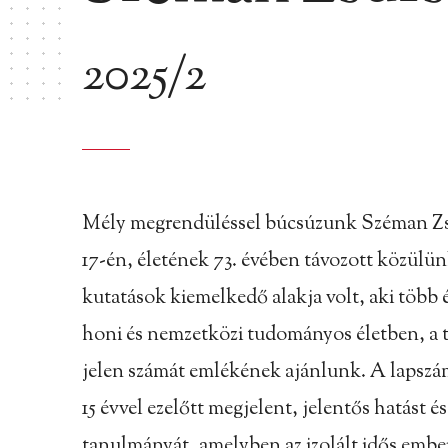
2025/2
Mély megrendüléssel búcsúzunk Széman Zsuz
17-én, életének 73. évében távozott közülün
kutatások kiemelkedő alakja volt, aki töb
honi és nemzetközi tudományos életben, a
jelen számát emlékének ajánlunk. A lapszám
15 évvel ezelőtt megjelent, jelentős hatást é
tanulmányát, amelyben az izolált idős embe