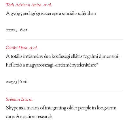
Tóth Adrienn Anita
,
et al.
A gyógypedagógus szerepe a szociális szférában
2025/4 | 6-25.
Ökrösi Dóra
,
et al.
A totális intézmény és a közösségi ellátás fogalmi dimenziói –
Reflexió a magyarországi „intézménytelenítésre”
2025/3 | 6-26.
Széman Zsuzsa
Skype as a means of integrating older people in long-term
care: An action research