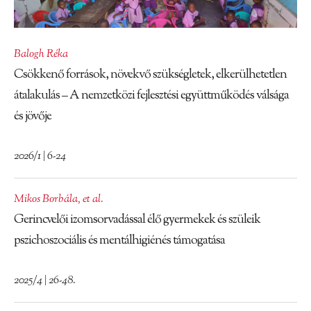
Balogh Réka
Csökkenő források, növekvő szükségletek, elkerülhetetlen
átalakulás – A nemzetközi fejlesztési együttműködés válsága
és jövője
2026/1 | 6-24
Mikos Borbála
,
et al.
Gerincvelői izomsorvadással élő gyermekek és szüleik
pszichoszociális és mentálhigiénés támogatása
2025/4 | 26-48.