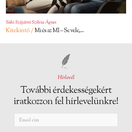
Süki-Szijjártó Szilvia Ágnes
Kitekintő /
Mi és az MI – Se vele,...
Hírlevél
További érdekességekért
iratkozzon fel hírlevelünkre!