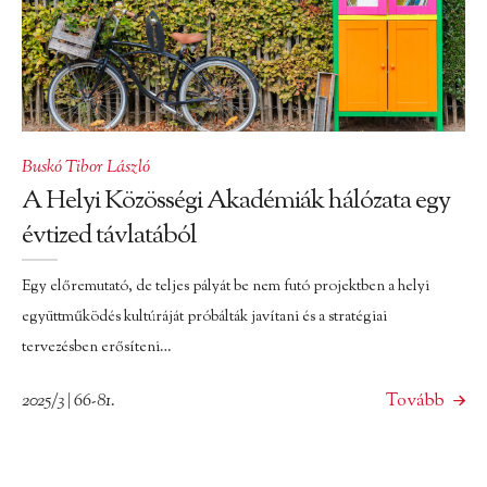
Buskó Tibor László
A Helyi Közösségi Akadémiák hálózata egy
évtized távlatából
Egy előremutató, de teljes pályát be nem futó projektben a helyi
együttműködés kultúráját próbálták javítani és a stratégiai
tervezésben erősíteni…
2025/3 | 66-81.
Tovább