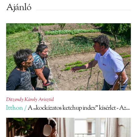
Ajánló
Ditzendy Károly Arisztid
Itthon /
A „kockázatos ketchup index” kísérlet - Az...