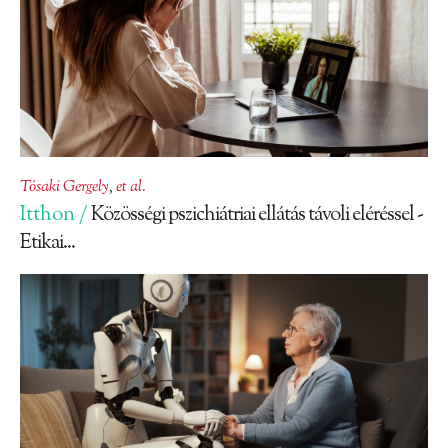
Tósaki Gergely
,
et al.
Itthon /
Közösségi pszichiátriai ellátás távoli eléréssel -
Etikai...