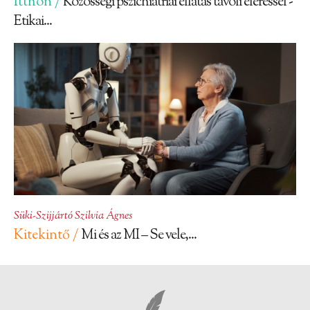
Itthon /
Közösségi pszichiátriai ellátás távoli eléréssel -
Etikai...
Süki-Szijjártó Szilvia Ágnes
Kitekintő /
Mi és az MI – Se vele,...