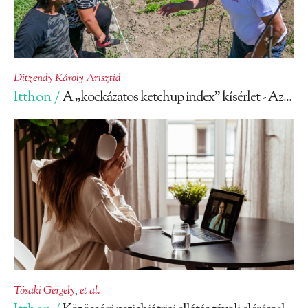
Ditzendy Károly Arisztid
Itthon /
A „kockázatos ketchup index” kísérlet - Az...
Tósaki Gergely
,
et al.