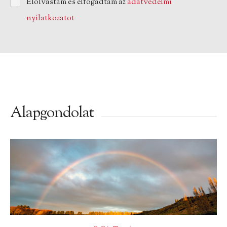
Elolvastam és elfogadtam az
adatvédelmi
nyilatkozatot
Alapgondolat