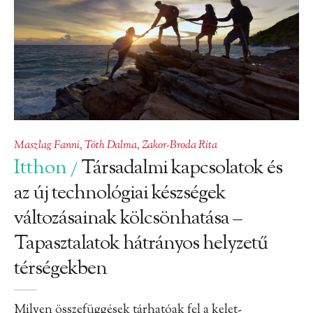
Maszlag Fanni
,
Tóth Dalma
,
Zakor-Broda Rita
Itthon
Társadalmi kapcsolatok és
/
az új technológiai készségek
változásainak kölcsönhatása –
Tapasztalatok hátrányos helyzetű
térségekben
Milyen összefüggések tárhatóak fel a kelet-