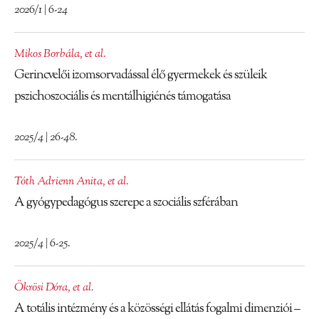
2026/1 | 6-24
Mikos Borbála
,
et al.
Gerincvelői izomsorvadással élő gyermekek és szüleik
pszichoszociális és mentálhigiénés támogatása
2025/4 | 26-48.
Tóth Adrienn Anita
,
et al.
A gyógypedagógus szerepe a szociális szférában
2025/4 | 6-25.
Ökrösi Dóra
,
et al.
A totális intézmény és a közösségi ellátás fogalmi dimenziói –