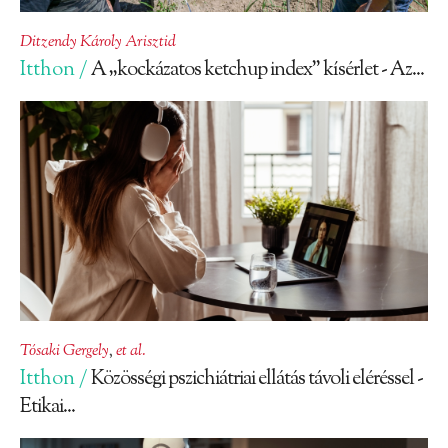
Ditzendy Károly Arisztid
Itthon /
A „kockázatos ketchup index” kísérlet - Az...
Tósaki Gergely
,
et al.
Itthon /
Közösségi pszichiátriai ellátás távoli eléréssel -
Etikai...