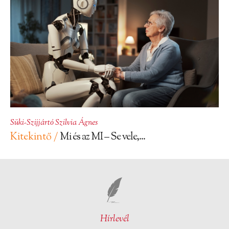
Süki-Szijjártó Szilvia Ágnes
Kitekintő /
Mi és az MI – Se vele,...
Hírlevél