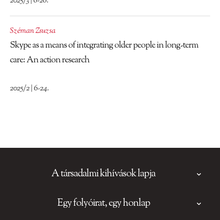
2025/3 | 6-26.
Széman Zsuzsa
Skype as a means of integrating older people in long-term
care: An action research
2025/2 | 6-24.
A társadalmi kihívások lapja
Egy folyóirat, egy honlap