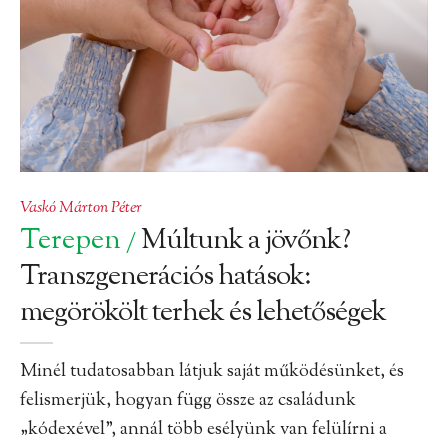
Vaskó Márton Péter
Terepen
Múltunk a jövőnk?
/
Transzgenerációs hatások:
megörökölt terhek és lehetőségek
Minél tudatosabban látjuk saját működésünket, és
felismerjük, hogyan függ össze az családunk
„kódexével”, annál több esélyünk van felülírni a