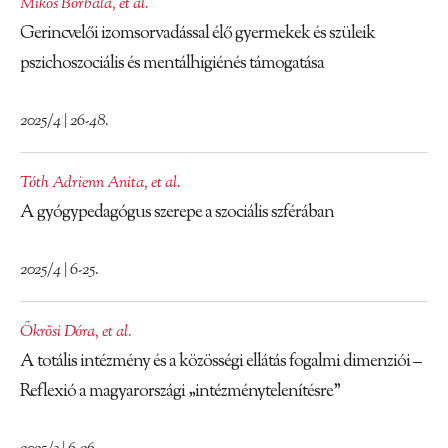
Mikos Borbála
,
et al.
Gerincvelői izomsorvadással élő gyermekek és szüleik
pszichoszociális és mentálhigiénés támogatása
2025/4 | 26-48.
Tóth Adrienn Anita
,
et al.
A gyógypedagógus szerepe a szociális szférában
2025/4 | 6-25.
Ökrösi Dóra
,
et al.
A totális intézmény és a közösségi ellátás fogalmi dimenziói –
Reflexió a magyarországi „intézménytelenítésre”