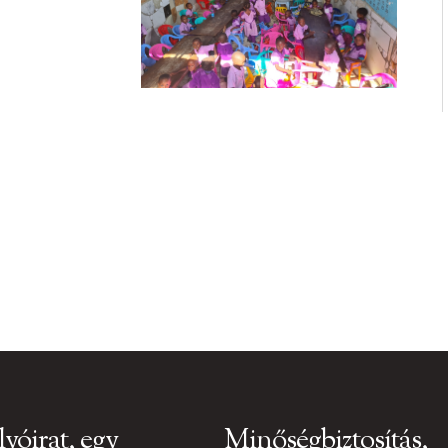
lyóirat, egy
Minőségbiztosítás,