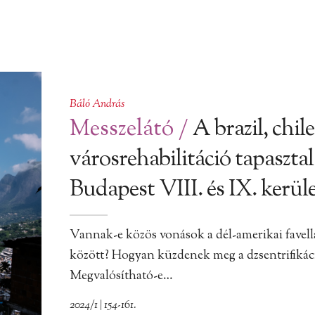
Báló András
Messzelátó
/
A brazil, chil
városrehabilitáció tapaszta
Budapest VIII. és IX. kerül
Vannak-e közös vonások a dél-amerikai favell
között? Hogyan küzdenek meg a dzsentrifikác
Megvalósítható-e…
2024/1 | 154-161.