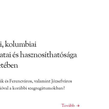
ei, kolumbiai
latai és hasznosíthatósága
etében
ák és Ferencváros, valamint Józsefváros
ióval a korábbi szegregátumokban?
Tovább