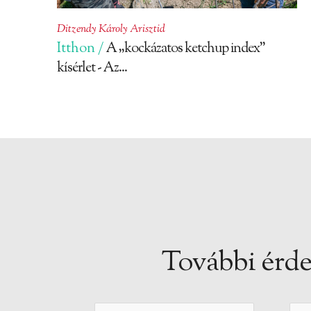
Ditzendy Károly Arisztid
Itthon /
A „kockázatos ketchup index”
kísérlet - Az...
További érde