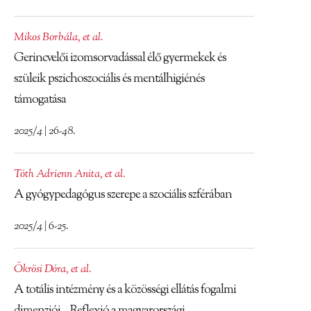
Mikos Borbála
,
et al.
Gerincvelői izomsorvadással élő gyermekek és
szüleik pszichoszociális és mentálhigiénés
támogatása
2025/4 | 26-48.
Tóth Adrienn Anita
,
et al.
A gyógypedagógus szerepe a szociális szférában
2025/4 | 6-25.
Ökrösi Dóra
,
et al.
A totális intézmény és a közösségi ellátás fogalmi
dimenziói – Reflexió a magyarországi