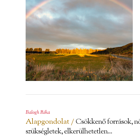
Balogh Réka
Alapgondolat /
Csökkenő források, n
szükségletek, elkerülhetetlen...