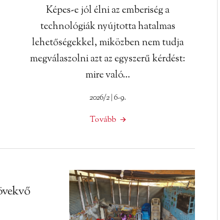
Képes-e jól élni az emberiség a
technológiák nyújtotta hatalmas
lehetőségekkel, miközben nem tudja
megválaszolni azt az egyszerű kérdést:
mire való…
2026/2 | 6-9.
Tovább
övekvő