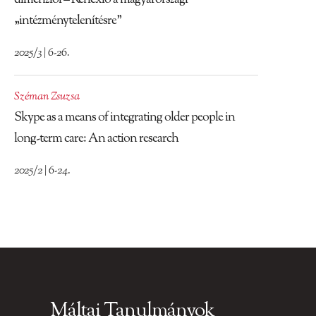
„intézménytelenítésre”
2025/3 | 6-26.
Széman Zsuzsa
Skype as a means of integrating older people in
long-term care: An action research
2025/2 | 6-24.
Máltai Tanulmányok