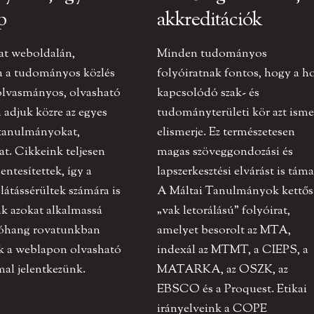
p
akkreditációk
at weboldalán,
Minden tudományos
a a tudományos közlés
folyóiratnak fontos, hogy a h
olvasmányos, olvasható
kapcsolódó szak- és
adjuk közre az egyes
tudományterületi kör azt ismer
 tanulmányokat,
elismerje. Ez természetesen
at. Cikkeink teljesen
magas szöveggondozási és
ntesítettek, így a
lapszerkesztési elvárást is táma
 látássérültek számára is
A Máltai Tanulmányok kettős
k azokat alkalmassá
„vak letorálású” folyóirat,
tóhang rovatunkban
amelyet besorolt az MTA,
ak a weblapon olvasható
indexál az MTMT, a CIEPS, a
al jelentkezünk.
MATARKA, az OSZK, az
EBSCO és a Proquest. Etikai
irányelveink a COPE