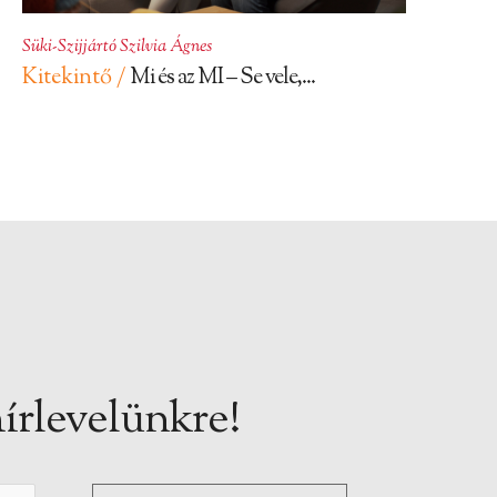
Süki-Szijjártó Szilvia Ágnes
Kitekintő /
Mi és az MI – Se vele,...
írlevelünkre!