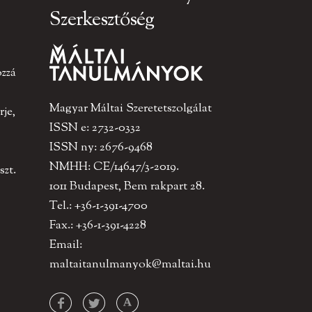
Szerkesztőség
ozzá
Magyar Máltai Szeretetszolgálat
je,
ISSN e: 2732-0332
ISSN ny: 2676-9468
NMHH: CE/14647/3-2019.
szt.
1011 Budapest, Bem rakpart 28.
Tel.: +36-1-391-4700
Fax.: +36-1-391-4228
Email:
maltaitanulmanyok@maltai.hu