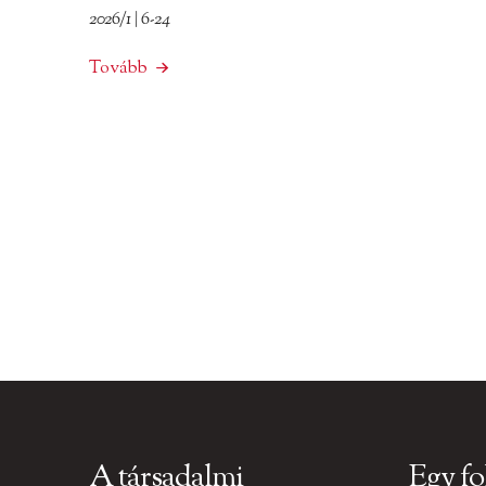
2026/1 | 6-24
Tovább
A társadalmi
Egy fo