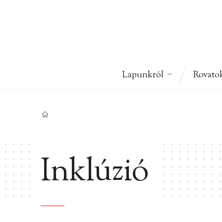
Lapunkról
Rovato
Inklúzió