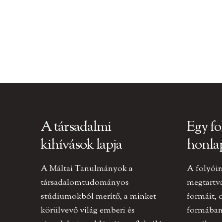
A társadalmi
Egy fo
kihívások lapja
honla
A Máltai Tanulmányok a
A folyóir
társadalomtudományos
megtartv
stúdiumokból merítő, a minket
formáit, 
körülvevő világ emberi és
formában 