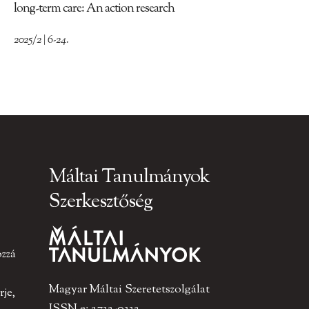
long-term care: An action research
2025/2 | 6-24.
Máltai Tanulmányok
Szerkesztőség
ozzá
Magyar Máltai Szeretetszolgálat
je,