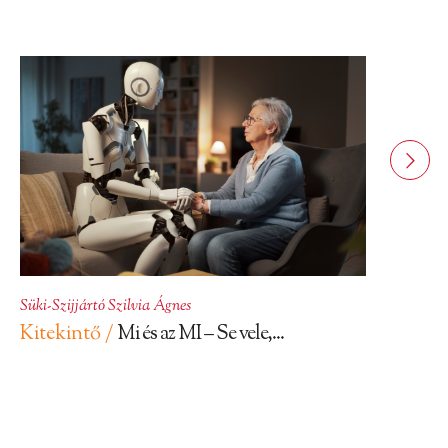
Süki-Szijjártó Szilvia Ágnes
Kitekintő /
Mi és az MI – Se vele,...