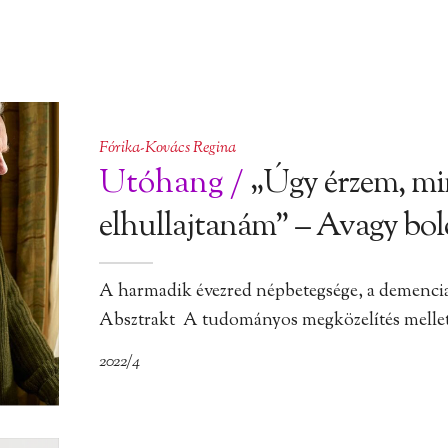
Fórika-Kovács Regina
Utóhang
/
„Úgy érzem, mi
elhullajtanám” – Avagy bold
A harmadik évezred népbetegsége, a demencia 
Absztrakt A tudományos megközelítés mellett
2022/4