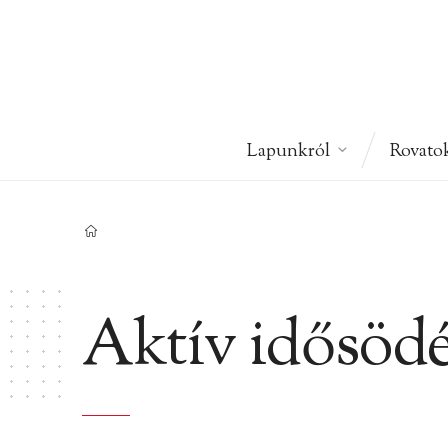
Lapunkról
Rovato
Aktív idősöd