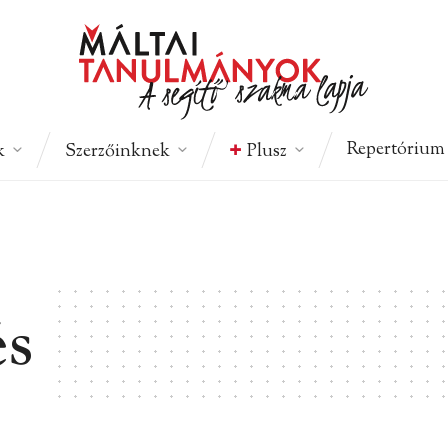
Repertórium
k
Szerzőinknek
Plusz
és