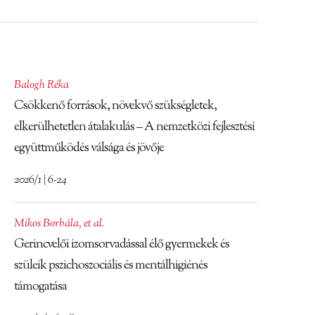
Balogh Réka
Csökkenő források, növekvő szükségletek,
elkerülhetetlen átalakulás – A nemzetközi fejlesztési
együttműködés válsága és jövője
2026/1 | 6-24
Mikos Borbála
,
et al.
Gerincvelői izomsorvadással élő gyermekek és
szüleik pszichoszociális és mentálhigiénés
támogatása