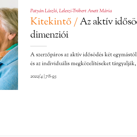
Patyán László
,
Leleszi-Tróbert Anett Mária
Kitekintő
/
Az aktív idősö
dimenziói
A szerzőpáros az aktív idősödés két egymástól 
és az individuális megközelítéseket tárgyalják
2022/4 | 78-93