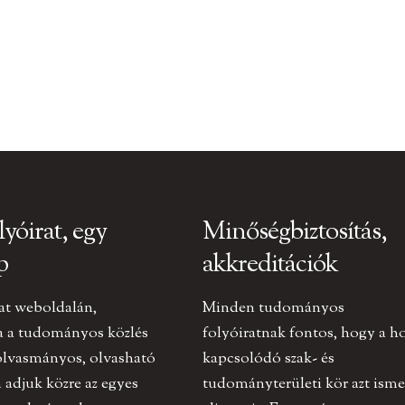
lyóirat, egy
Minőségbiztosítás,
p
akkreditációk
at weboldalán,
Minden tudományos
a a tudományos közlés
folyóiratnak fontos, hogy a h
olvasmányos, olvasható
kapcsolódó szak- és
adjuk közre az egyes
tudományterületi kör azt ismer