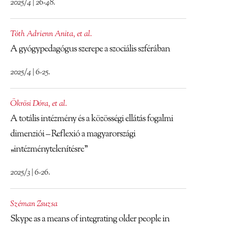
2025/4 | 26-48.
Tóth Adrienn Anita
,
et al.
A gyógypedagógus szerepe a szociális szférában
2025/4 | 6-25.
Ökrösi Dóra
,
et al.
A totális intézmény és a közösségi ellátás fogalmi
dimenziói – Reflexió a magyarországi
„intézménytelenítésre”
2025/3 | 6-26.
Széman Zsuzsa
Skype as a means of integrating older people in