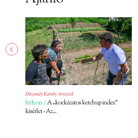
Ditzendy Károly Arisztid
Itthon /
A „kockázatos ketchup index”
kísérlet - Az...