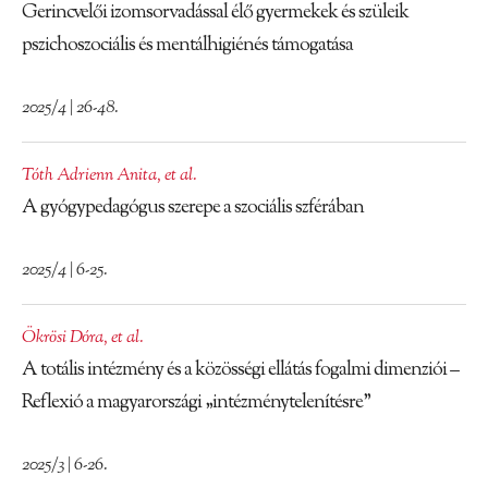
Gerincvelői izomsorvadással élő gyermekek és szüleik
pszichoszociális és mentálhigiénés támogatása
2025/4 | 26-48.
Tóth Adrienn Anita
,
et al.
A gyógypedagógus szerepe a szociális szférában
2025/4 | 6-25.
Ökrösi Dóra
,
et al.
A totális intézmény és a közösségi ellátás fogalmi dimenziói –
Reflexió a magyarországi „intézménytelenítésre”
2025/3 | 6-26.