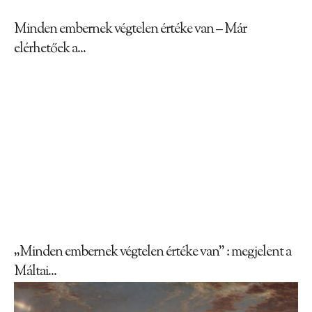
Minden embernek végtelen értéke van – Már
elérhetőek a...
„Minden embernek végtelen értéke van” : megjelent a
Máltai...