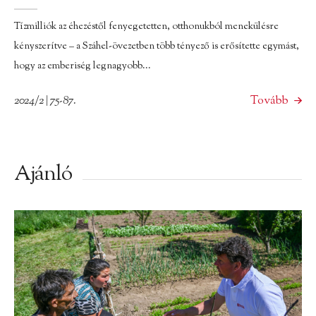
Tízmilliók az éhezéstől fenyegetetten, otthonukból menekülésre
kényszerítve – a Száhel-övezetben több tényező is erősítette egymást,
hogy az emberiség legnagyobb...
2024/2 | 75-87.
Tovább
Ajánló