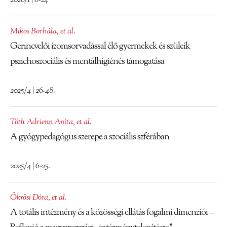
2026/1 | 6-24
Mikos Borbála
,
et al.
Gerincvelői izomsorvadással élő gyermekek és szüleik
pszichoszociális és mentálhigiénés támogatása
2025/4 | 26-48.
Tóth Adrienn Anita
,
et al.
A gyógypedagógus szerepe a szociális szférában
2025/4 | 6-25.
Ökrösi Dóra
,
et al.
A totális intézmény és a közösségi ellátás fogalmi dimenziói –