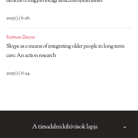
Reflexió a magyarországi „intézménytelenítésre”
2025/3 | 6-26.
Széman Zsuzsa
Skype as a means of integrating older people in long-term
care: An action research
2025/2 | 6-24.
A társadalmi kihívások lapja