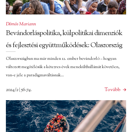
Dömös Mariann
Bevándorláspolitika, külpolitikai dimenziók
és fejlesztési együttműködések: Olaszország
Olaszországban ma már minden 12. ember bevándorló – hogyan
változott megítélésük a kétezres évek menekülthullámát követően,
van-e jele a paradigmaváltásnak…
2024/2 | 56-74.
Tovább