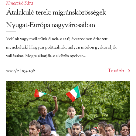
Kmeczkó Sára
Átalakuló terek: migránsközösségek
Nyugat-Európa nagyvárosaiban
Velünk vagy melletünk élnek-e az új évezredben érkezett
menekültek? Hogyan politizálnak, milyen módon gyakorolják
vallásukat? Megtalálhatják-e a közös nyelvet...
2024/2 | 193-198.
Tovább