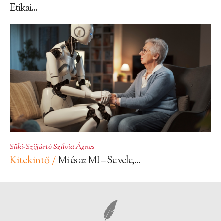
Etikai...
Süki-Szijjártó Szilvia Ágnes
Kitekintő /
Mi és az MI – Se vele,...