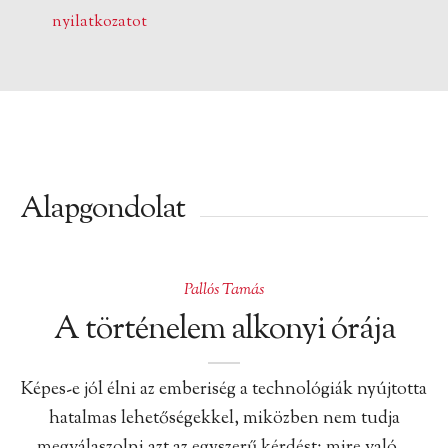
nyilatkozatot
Alapgondolat
Pallós Tamás
A történelem alkonyi órája
Képes-e jól élni az emberiség a technológiák nyújtotta
hatalmas lehetőségekkel, miközben nem tudja
megválaszolni azt az egyszerű kérdést: mire való…