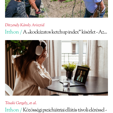
Ditzendy Károly Arisztid
Itthon /
A „kockázatos ketchup index” kísérlet - Az...
Tósaki Gergely
,
et al.
Itthon /
Közösségi pszichiátriai ellátás távoli eléréssel -