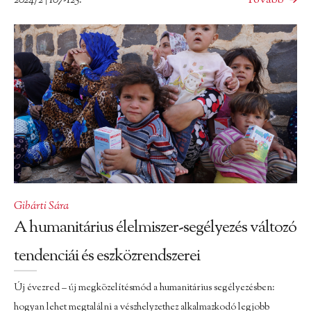
2024/2 | 107-125.
Tovább
Gibárti Sára
A humanitárius élelmiszer-segélyezés változó
tendenciái és eszközrendszerei
Új évezred – új megközelítésmód a humanitárius segélyezésben:
hogyan lehet megtalálni a vészhelyzethez alkalmazkodó legjobb