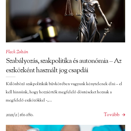
Fleck Zoltán
Szabályozás, szakpolitika és autonómia – Az
eszközként használt jog csapdái
Különböző szakpolitikák bűvkörében vagyunk kénytelenek élni – el
kell hinnünk, hogy hozzáértők megfelelő döntéseket hoznak a
megfelelő eszközökkel -,...
2021/2 | 161-180.
Tovább