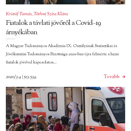
Kristóf Tamás
,
Tóthné Szita Klára
Fiatalok a távlati jövőről a Covid–19
árnyékában
A Magyar Tudományos Akadémia IX. Osztályának Statisztikai és
Jövőkutatási Tudományos Bizottsága 2020-ban újra felmérte a hazai
fiatalok jövővel kapcsolatos...
2020/3-4 | 513-534.
Tovább