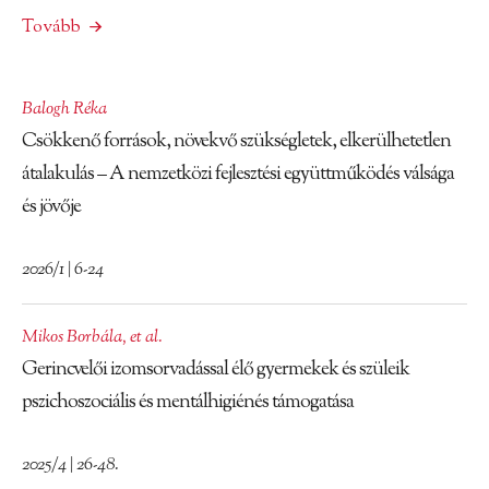
Tovább
Balogh Réka
Csökkenő források, növekvő szükségletek, elkerülhetetlen
átalakulás – A nemzetközi fejlesztési együttműködés válsága
és jövője
2026/1 | 6-24
Mikos Borbála
,
et al.
Gerincvelői izomsorvadással élő gyermekek és szüleik
pszichoszociális és mentálhigiénés támogatása
2025/4 | 26-48.