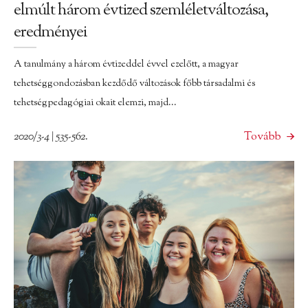
elmúlt három évtized szemléletváltozása,
eredményei
A tanulmány a három évtizeddel évvel ezelőtt, a magyar
tehetséggondozásban kezdődő változások főbb társadalmi és
tehetségpedagógiai okait elemzi, majd...
2020/3-4 | 535-562.
Tovább