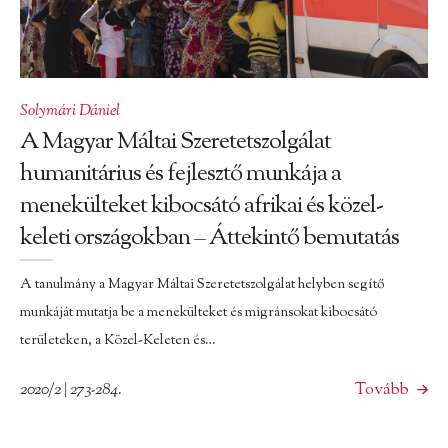
Solymári Dániel
A Magyar Máltai Szeretetszolgálat
humanitárius és fejlesztő munkája a
menekülteket kibocsátó afrikai és közel-
keleti országokban – Áttekintő bemutatás
A tanulmány a Magyar Máltai Szeretetszolgálat helyben segítő
munkáját mutatja be a menekülteket és migránsokat kibocsátó
területeken, a Közel-Keleten és…
2020/2 | 273-284.
Tovább