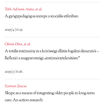
Tóth Adrienn Anita
,
et al.
A gyógypedagógus szerepe a szociális szférában
2025/4 | 6-25.
Ökrösi Dóra
,
et al.
A totális intézmény és a közösségi ellátás fogalmi dimenziói –
Reflexió a magyarországi „intézménytelenítésre”
2025/3 | 6-26.
Széman Zsuzsa
Skype as a means of integrating older people in long-term
care: An action research