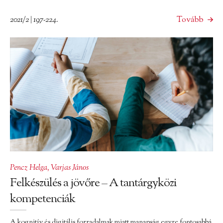
2021/2 | 197-224.
Tovább
Pencz Helga
,
Varjas János
Felkészülés a jövőre – A tantárgyközi
kompetenciák
A kognitív és digitális forradalmak miatt manapság egyre fontosabbá