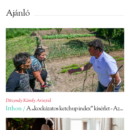
Ajánló
Ditzendy Károly Arisztid
Itthon /
A „kockázatos ketchup index” kísérlet - Az...