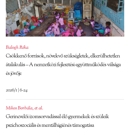
Balogh Réka
Csökkenő források, növekvő szükségletek, elkerülhetetlen
átalakulás – A nemzetközi fejlesztési együttműködés válsága
és jövője
2026/1 | 6-24
Mikos Borbála
,
et al.
Gerincvelői izomsorvadással élő gyermekek és szüleik
pszichoszociális és mentálhigiénés támogatása