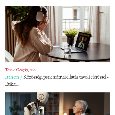
Tósaki Gergely
,
et al.
Itthon /
Közösségi pszichiátriai ellátás távoli eléréssel -
Etikai...