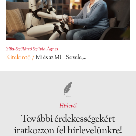
Süki-Szijjártó Szilvia Ágnes
Kitekintő /
Mi és az MI – Se vele,...
Hírlevél
További érdekességekért
iratkozzon fel hírlevelünkre!