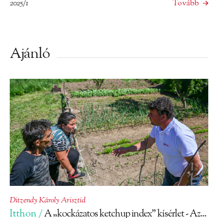
2025/1
Tovább
Ajánló
Ditzendy Károly Arisztid
Itthon /
A „kockázatos ketchup index” kísérlet - Az...