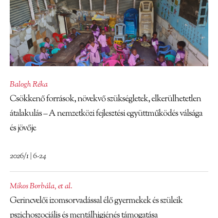
Balogh Réka
Csökkenő források, növekvő szükségletek, elkerülhetetlen
átalakulás – A nemzetközi fejlesztési együttműködés válsága
és jövője
2026/1 | 6-24
Mikos Borbála
,
et al.
Gerincvelői izomsorvadással élő gyermekek és szüleik
pszichoszociális és mentálhigiénés támogatása