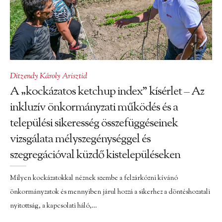
Ditzendy Károly Arisztid
A „kockázatos ketchup index” kísérlet – Az
inkluzív önkormányzati működés és a
települési sikeresség összefüggéseinek
vizsgálata mélyszegénységgel és
szegregációval küzdő kistelepüléseken
Milyen kockázatokkal néznek szembe a felzárkózni kívánó
önkormányzatok és mennyiben járul hozzá a sikerhez a döntéshozatali
nyitottság, a kapcsolati háló,…