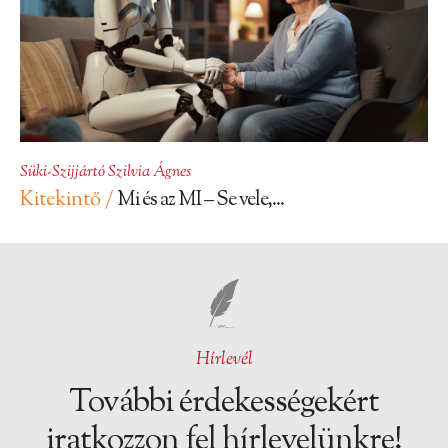
Süki-Szijjártó Szilvia Ágnes
Kitekintő /
Mi és az MI – Se vele,...
Hírlevél
További érdekességekért
iratkozzon fel hírlevelünkre!