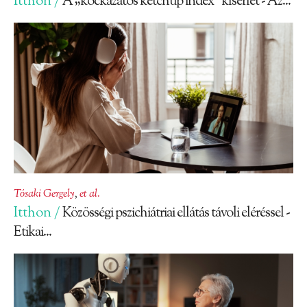
Itthon /
A „kockázatos ketchup index” kísérlet - Az...
Tósaki Gergely
,
et al.
Itthon /
Közösségi pszichiátriai ellátás távoli eléréssel -
Etikai...