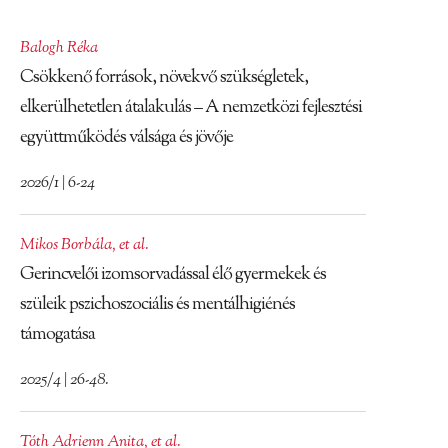
Balogh Réka
Csökkenő források, növekvő szükségletek,
elkerülhetetlen átalakulás – A nemzetközi fejlesztési
együttműködés válsága és jövője
2026/1 | 6-24
Mikos Borbála
,
et al.
Gerincvelői izomsorvadással élő gyermekek és
szüleik pszichoszociális és mentálhigiénés
támogatása
2025/4 | 26-48.
Tóth Adrienn Anita
,
et al.