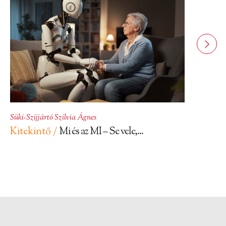
Süki-Szijjártó Szilvia Ágnes
Kitekintő /
Mi és az MI – Se vele,...