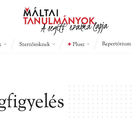
Repertórium
k
Szerzőinknek
Plusz
figyelés