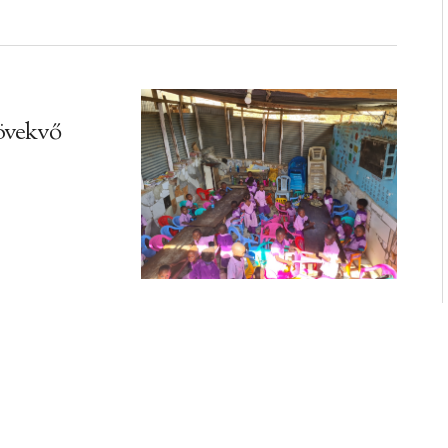
övekvő