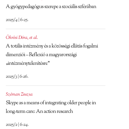
A gyógypedagógus szerepe a szociális szférában
2025/4 | 6-25.
Ökrösi Dóra
,
et al.
A totális intézmény és a közösségi ellátás fogalmi
dimenziói – Reflexió a magyarországi
„intézménytelenítésre”
2025/3 | 6-26.
Széman Zsuzsa
Skype as a means of integrating older people in
long-term care: An action research
2025/2 | 6-24.