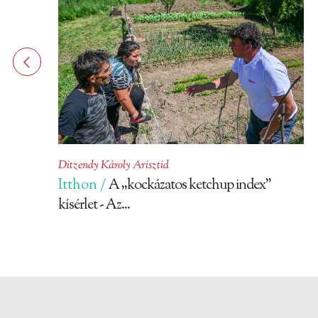
Ditzendy Károly Arisztid
Itthon /
A „kockázatos ketchup index”
kísérlet - Az...