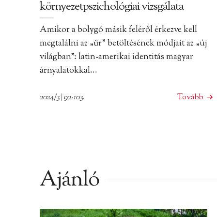
környezetpszichológiai vizsgálata
Amikor a bolygó másik feléről érkezve kell
megtalálni az „űr” betöltésének módjait az „új
világban”: latin-amerikai identitás magyar
árnyalatokkal...
2024/3 | 92-103.
Tovább
Ajánló