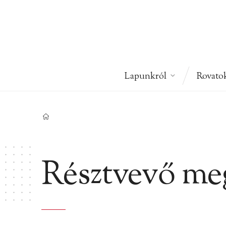
Lapunkról
Rovato
Résztvevő meg