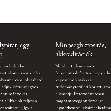
lyóirat, egy
Minőségbiztosítás,
p
akkreditációk
at weboldalán,
Minden tudományos
a a tudományos közlés
folyóiratnak fontos, hogy a h
olvasmányos, olvasható
kapcsolódó szak- és
adjuk közre az egyes
tudományterületi kör azt ismer
 tanulmányokat,
elismerje. Ez természetesen
at. Cikkeink teljesen
magas szöveggondozási és
ntesítettek, így a
lapszerkesztési elvárást is táma