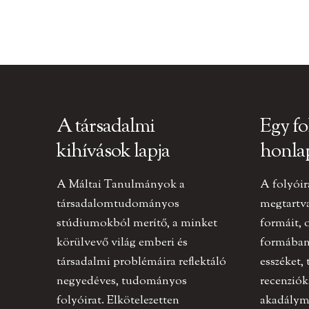
A társadalmi
Egy fo
kihívások lapja
honla
A Máltai Tanulmányok a
A folyóir
társadalomtudományos
megtartv
stúdiumokból merítő, a minket
formáit, 
körülvevő világ emberi és
formában 
társadalmi problémáira reflektáló
esszéket,
negyedéves, tudományos
recenziók
folyóirat. Elkötelezetten
akadályme