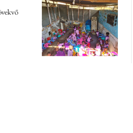
övekvő