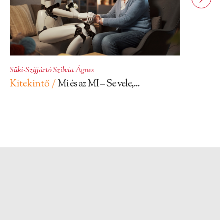
Süki-Szijjártó Szilvia Ágnes
Kitekintő /
Mi és az MI – Se vele,...