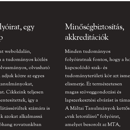
lyóirat, egy
Minőségbiztosítás,
p
akkreditációk
at weboldalán,
Minden tudományos
a a tudományos közlés
folyóiratnak fontos, hogy a h
olvasmányos, olvasható
kapcsolódó szak- és
adjuk közre az egyes
tudományterületi kör azt ismer
 tanulmányokat,
elismerje. Ez természetesen
at. Cikkeink teljesen
magas szöveggondozási és
ntesítettek, így a
lapszerkesztési elvárást is táma
 látássérültek számára is
A Máltai Tanulmányok kettős
k azokat alkalmassá
„vak letorálású” folyóirat,
tóhang rovatunkban
amelyet besorolt az MTA,