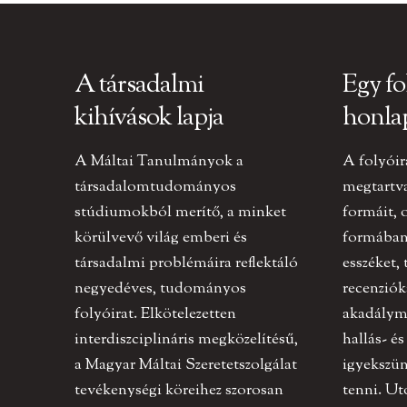
A társadalmi
Egy fo
kihívások lapja
honla
A Máltai Tanulmányok a
A folyóir
társadalomtudományos
megtartv
stúdiumokból merítő, a minket
formáit, 
körülvevő világ emberi és
formában 
társadalmi problémáira reflektáló
esszéket,
negyedéves, tudományos
recenziók
folyóirat. Elkötelezetten
akadályme
interdiszciplináris megközelítésű,
hallás- és
a Magyar Máltai Szeretetszolgálat
igyekszün
tevékenységi köreihez szorosan
tenni. U