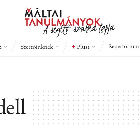
Repertórium
k
Szerzőinknek
Plusz
ell