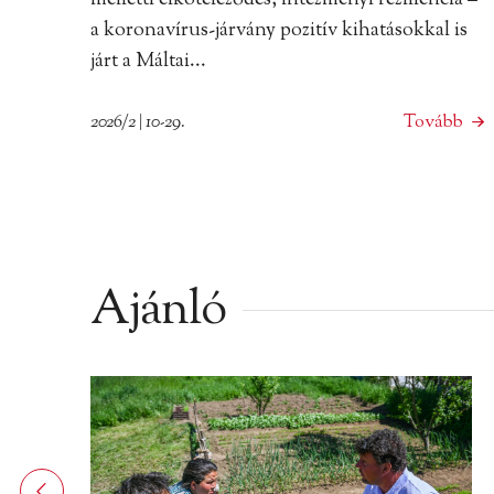
melletti elköteleződés, intézményi reziliencia –
a koronavírus-járvány pozitív kihatásokkal is
járt a Máltai...
2026/2 | 10-29.
Tovább
Ajánló