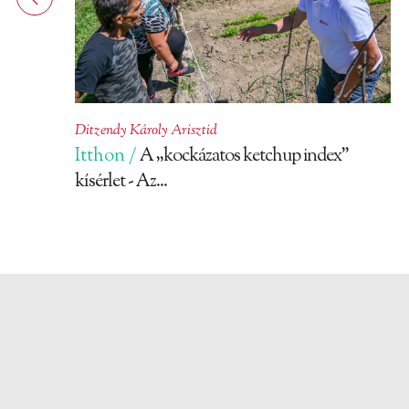
Ditzendy Károly Arisztid
Itthon /
A „kockázatos ketchup index”
kísérlet - Az...