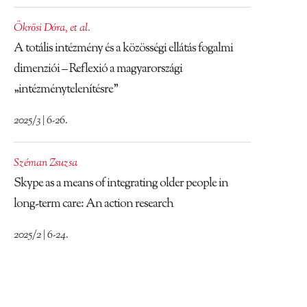
Ökrösi Dóra
,
et al.
A totális intézmény és a közösségi ellátás fogalmi
dimenziói – Reflexió a magyarországi
„intézménytelenítésre”
2025/3 | 6-26.
Széman Zsuzsa
Skype as a means of integrating older people in
long-term care: An action research
2025/2 | 6-24.