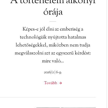
A történelem alkonyi
órája
Képes-e jól élni az emberiség a
technológiák nyújtotta hatalmas
lehetőségekkel, miközben nem tudja
megválaszolni azt az egyszerű kérdést:
mire való…
2026/2 | 6-9.
Tovább