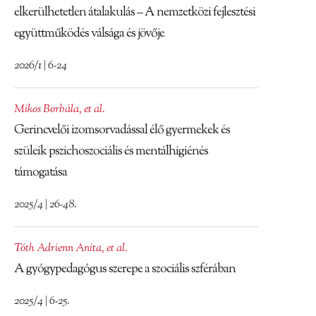
elkerülhetetlen átalakulás – A nemzetközi fejlesztési
együttműködés válsága és jövője
2026/1 | 6-24
Mikos Borbála
,
et al.
Gerincvelői izomsorvadással élő gyermekek és
szüleik pszichoszociális és mentálhigiénés
támogatása
2025/4 | 26-48.
Tóth Adrienn Anita
,
et al.
A gyógypedagógus szerepe a szociális szférában
2025/4 | 6-25.