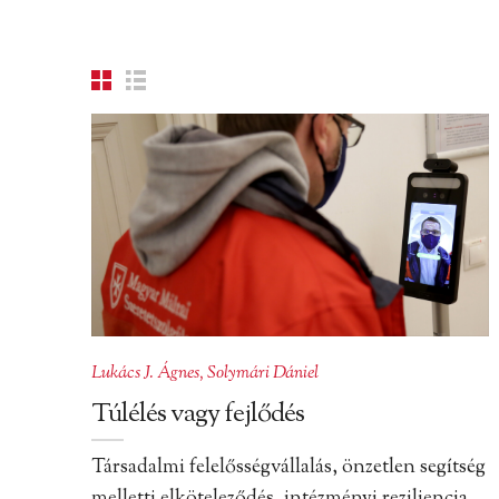
Lukács J. Ágnes
,
Solymári Dániel
Túlélés vagy fejlődés
Társadalmi felelősségvállalás, önzetlen segítség