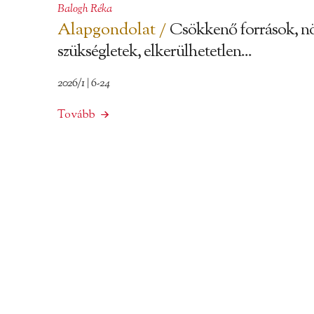
Balogh Réka
Alapgondolat /
Csökkenő források, n
szükségletek, elkerülhetetlen...
2026/1 | 6-24
Tovább