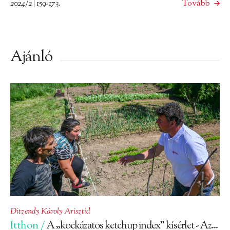
2024/2 | 159-173.
Tovább
Ajánló
Ditzendy Károly Arisztid
Itthon /
A „kockázatos ketchup index” kísérlet - Az...