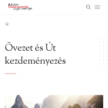
Övezet és Út
kezdeményezés