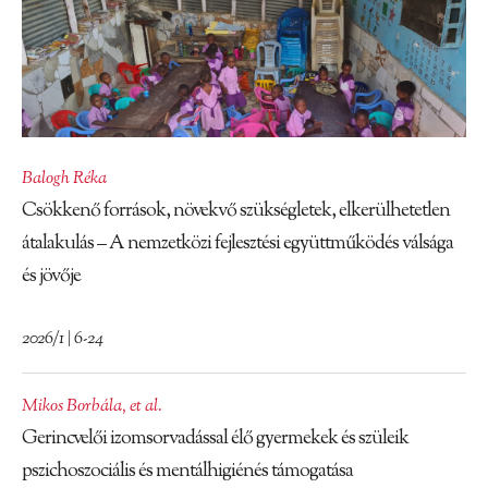
Balogh Réka
Csökkenő források, növekvő szükségletek, elkerülhetetlen
átalakulás – A nemzetközi fejlesztési együttműködés válsága
és jövője
2026/1 | 6-24
Mikos Borbála
,
et al.
Gerincvelői izomsorvadással élő gyermekek és szüleik
pszichoszociális és mentálhigiénés támogatása