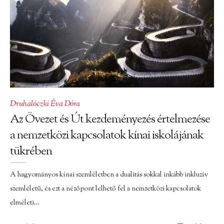
Druhalóczki Éva Dóra
Az Övezet és Út kezdeményezés értelmezése
a nemzetközi kapcsolatok kínai iskolájának
tükrében
A hagyományos kínai szemléletben a dualitás sokkal inkább inkluzív
szemléletű, és ezt a nézőpont lelhető fel a nemzetközi kapcsolatok
elméleti…