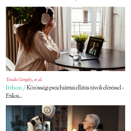
Tósaki Gergely
,
et al.
Itthon /
Közösségi pszichiátriai ellátás távoli eléréssel -
Etikai...