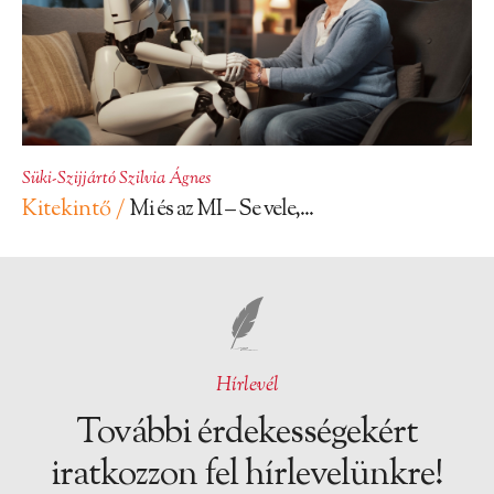
Süki-Szijjártó Szilvia Ágnes
Kitekintő /
Mi és az MI – Se vele,...
Hírlevél
További érdekességekért
iratkozzon fel hírlevelünkre!