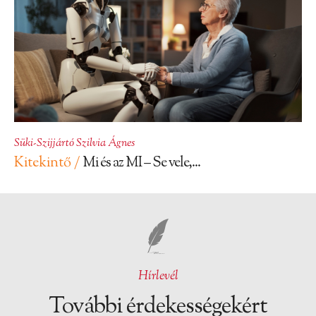
Süki-Szijjártó Szilvia Ágnes
Kitekintő /
Mi és az MI – Se vele,...
Hírlevél
További érdekességekért