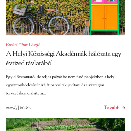
Buskó Tibor László
A Helyi Közösségi Akadémiák hálózata egy
évtized távlatából
Egy előremutató, de teljes pályát be nem futó projektben a helyi
együttműködés kultúráját próbálták javítani és a stratégiai
tervezésben erősíteni…
2025/3 | 66-81.
Tovább