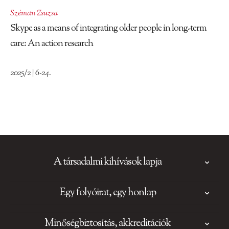
Széman Zsuzsa
Skype as a means of integrating older people in long-term
care: An action research
2025/2 | 6-24.
A társadalmi kihívások lapja
Egy folyóirat, egy honlap
Minőségbiztosítás, akkreditációk