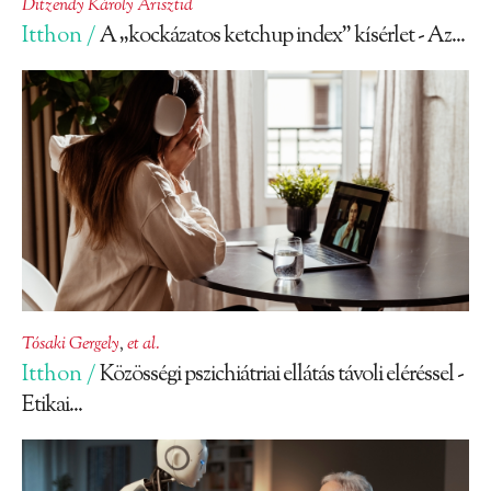
Ditzendy Károly Arisztid
Itthon /
A „kockázatos ketchup index” kísérlet - Az...
Tósaki Gergely
,
et al.
Itthon /
Közösségi pszichiátriai ellátás távoli eléréssel -
Etikai...