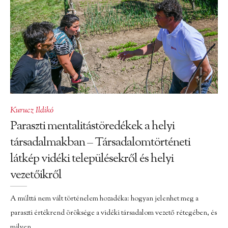
Kurucz Ildikó
Paraszti mentalitástöredékek a helyi
társadalmakban – Társadalomtörténeti
látkép vidéki településekről és helyi
vezetőikről
A múlttá nem vált történelem hozadéka: hogyan jelenhet meg a
paraszti értékrend öröksége a vidéki társadalom vezető rétegében, és
milyen…