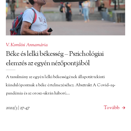
V. Komlósi Annamária
Béke és lelki békesség – Pszichológiai
elemzés az egyén nézőpontjából
A tanulmány az egyén lelki békességének állapotát tekinti
kiindulópontnak a béke értelmezéséhez. Absztrakt A Covid–19-
pandémia és az orosz–ukrán háború...
2022/3 | 27-47
Tovább