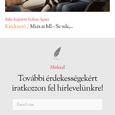
Süki-Szijjártó Szilvia Ágnes
Kitekintő /
Mi és az MI – Se vele,...
Hírlevél
További érdekességekért
iratkozzon fel hírlevelünkre!