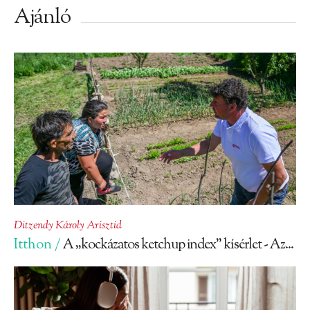
Ajánló
Ditzendy Károly Arisztid
Itthon /
A „kockázatos ketchup index” kísérlet - Az...