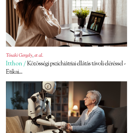
Tósaki Gergely
,
et al.
Itthon /
Közösségi pszichiátriai ellátás távoli eléréssel -
Etikai...