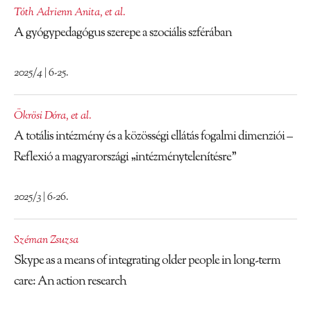
Tóth Adrienn Anita
,
et al.
A gyógypedagógus szerepe a szociális szférában
2025/4 | 6-25.
Ökrösi Dóra
,
et al.
A totális intézmény és a közösségi ellátás fogalmi dimenziói –
Reflexió a magyarországi „intézménytelenítésre”
2025/3 | 6-26.
Széman Zsuzsa
Skype as a means of integrating older people in long-term
care: An action research