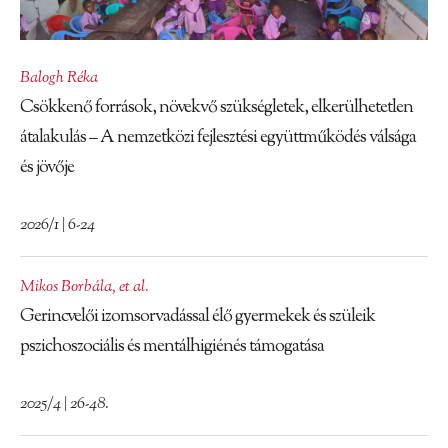
Balogh Réka
Csökkenő források, növekvő szükségletek, elkerülhetetlen
átalakulás – A nemzetközi fejlesztési együttműködés válsága
és jövője
2026/1 | 6-24
Mikos Borbála
,
et al.
Gerincvelői izomsorvadással élő gyermekek és szüleik
pszichoszociális és mentálhigiénés támogatása
2025/4 | 26-48.