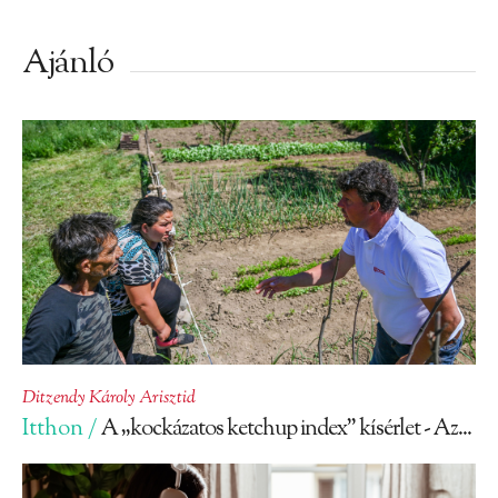
Ajánló
Ditzendy Károly Arisztid
Itthon /
A „kockázatos ketchup index” kísérlet - Az...