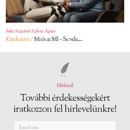
Süki-Szijjártó Szilvia Ágnes
Kitekintő /
Mi és az MI – Se vele,...
Hírlevél
További érdekességekért
iratkozzon fel hírlevelünkre!