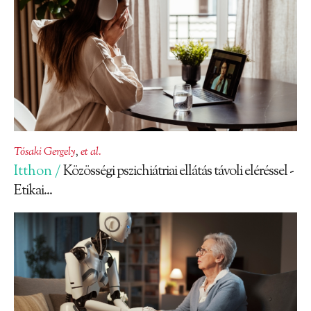
Tósaki Gergely
,
et al.
Itthon /
Közösségi pszichiátriai ellátás távoli eléréssel -
Etikai...