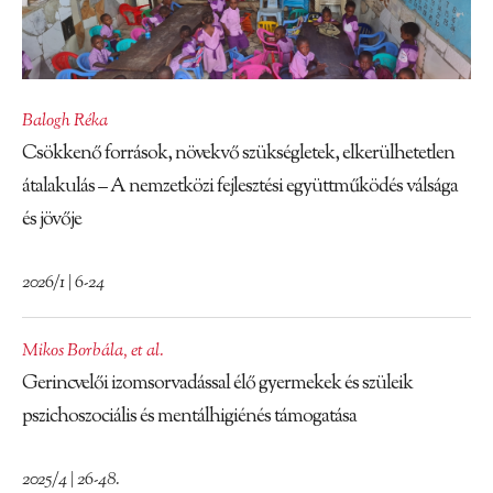
Balogh Réka
Csökkenő források, növekvő szükségletek, elkerülhetetlen
átalakulás – A nemzetközi fejlesztési együttműködés válsága
és jövője
2026/1 | 6-24
Mikos Borbála
,
et al.
Gerincvelői izomsorvadással élő gyermekek és szüleik
pszichoszociális és mentálhigiénés támogatása
2025/4 | 26-48.