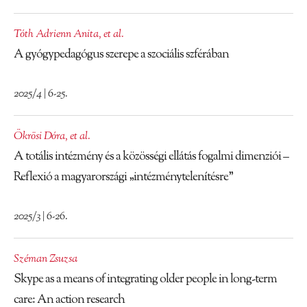
Tóth Adrienn Anita
,
et al.
A gyógypedagógus szerepe a szociális szférában
2025/4 | 6-25.
Ökrösi Dóra
,
et al.
A totális intézmény és a közösségi ellátás fogalmi dimenziói –
Reflexió a magyarországi „intézménytelenítésre”
2025/3 | 6-26.
Széman Zsuzsa
Skype as a means of integrating older people in long-term
care: An action research