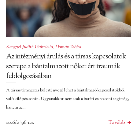
Kengyel Judith Gabriella
,
Domán Zsófia
Az intézményi árulás és a társas kapcsolatok
szerepe a bántalmazott nőket ért traumák
feldolgozásában
A társas támogatás kulcstényező lehet a bántalmazó kapcsolatokból
való kilépés során. Ugyanakkor nemcsak a baráti és rokoni segítség,
hanem az…
2026/2 | 98-121.
Tovább