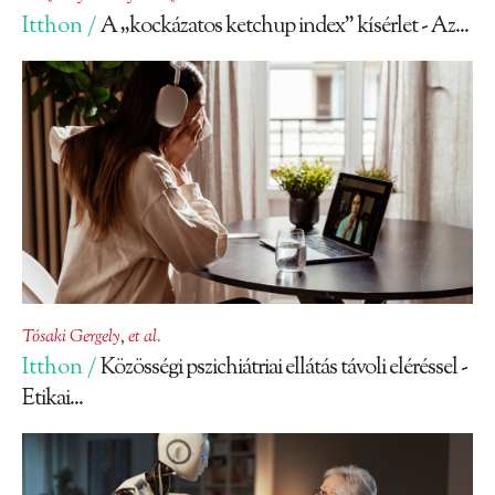
Itthon /
A „kockázatos ketchup index” kísérlet - Az...
Tósaki Gergely
,
et al.
Itthon /
Közösségi pszichiátriai ellátás távoli eléréssel -
Etikai...