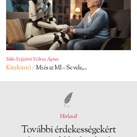
Süki-Szijjártó Szilvia Ágnes
Kitekintő /
Mi és az MI – Se vele,...
Hírlevél
További érdekességekért