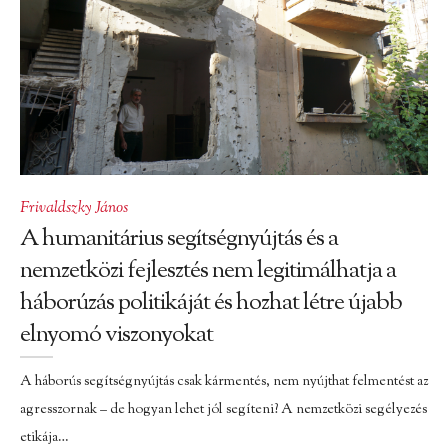
Frivaldszky János
A humanitárius segítségnyújtás és a
nemzetközi fejlesztés nem legitimálhatja a
háborúzás politikáját és hozhat létre újabb
elnyomó viszonyokat
A háborús segítségnyújtás csak kármentés, nem nyújthat felmentést az
agresszornak – de hogyan lehet jól segíteni? A nemzetközi segélyezés
etikája…