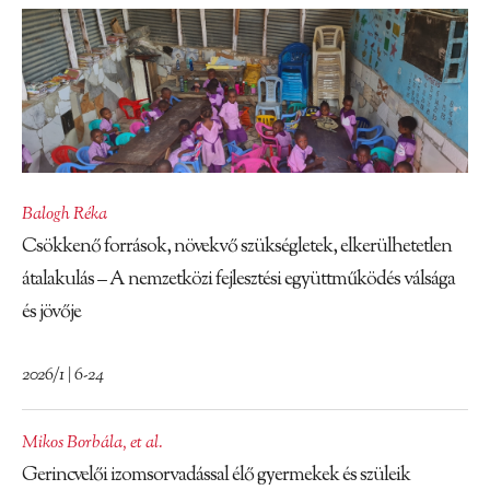
Balogh Réka
Csökkenő források, növekvő szükségletek, elkerülhetetlen
átalakulás – A nemzetközi fejlesztési együttműködés válsága
és jövője
2026/1 | 6-24
Mikos Borbála
,
et al.
Gerincvelői izomsorvadással élő gyermekek és szüleik