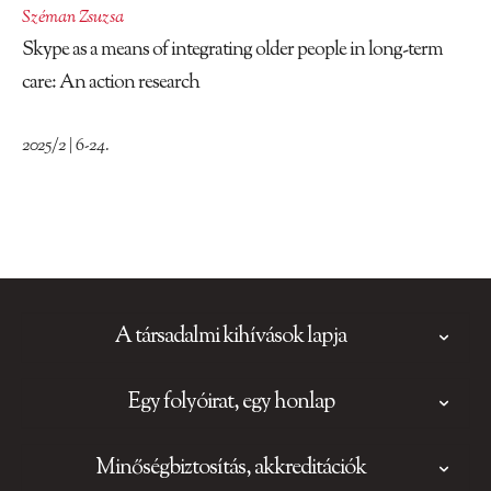
Széman Zsuzsa
Skype as a means of integrating older people in long-term
care: An action research
2025/2 | 6-24.
A társadalmi kihívások lapja
Egy folyóirat, egy honlap
Minőségbiztosítás, akkreditációk