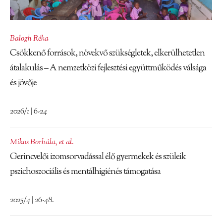
Balogh Réka
Csökkenő források, növekvő szükségletek, elkerülhetetlen
átalakulás – A nemzetközi fejlesztési együttműködés válsága
és jövője
2026/1 | 6-24
Mikos Borbála
,
et al.
Gerincvelői izomsorvadással élő gyermekek és szüleik
pszichoszociális és mentálhigiénés támogatása
2025/4 | 26-48.