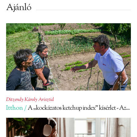
Ajánló
Ditzendy Károly Arisztid
Itthon /
A „kockázatos ketchup index” kísérlet - Az...