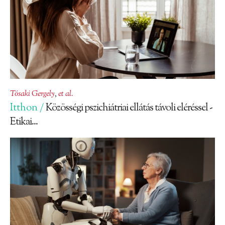
Tósaki Gergely
,
et al.
Itthon /
Közösségi pszichiátriai ellátás távoli eléréssel -
Etikai...