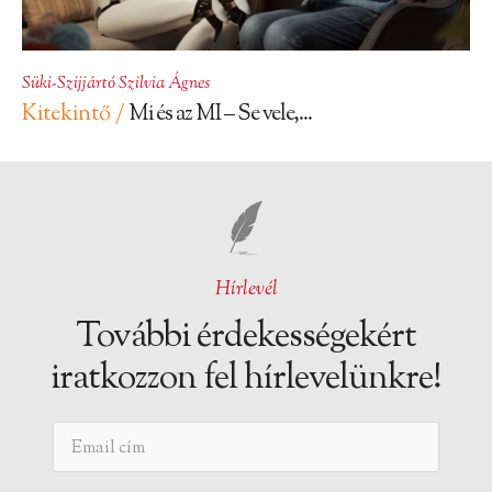
Süki-Szijjártó Szilvia Ágnes
Kitekintő /
Mi és az MI – Se vele,...
Hírlevél
További érdekességekért
iratkozzon fel hírlevelünkre!