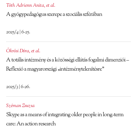
Tóth Adrienn Anita
,
et al.
A gyógypedagógus szerepe a szociális szférában
2025/4 | 6-25.
Ökrösi Dóra
,
et al.
A totális intézmény és a közösségi ellátás fogalmi dimenziói –
Reflexió a magyarországi „intézménytelenítésre”
2025/3 | 6-26.
Széman Zsuzsa
Skype as a means of integrating older people in long-term
care: An action research