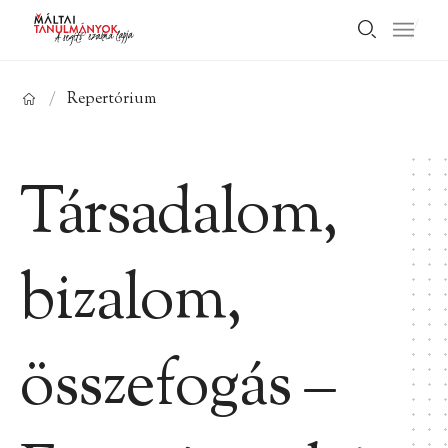
/
Repertórium
Társadalom,
bizalom,
összefogás –