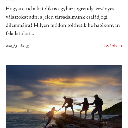
Hogyan tud a katolikus egyház jogrendje érvényes
válaszokat adni a jelen társadalmunk családjogi
dilemmáira? Milyen módon tölthetik be hatékonyan
feladatukat…
2023/3 | 80-95
Tovább