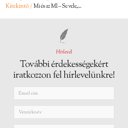
Kitekintő /
Mi és az MI – Se vele,...
Hírlevél
További érdekességekért
iratkozzon fel hírlevelünkre!