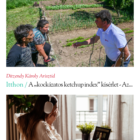
Ditzendy Károly Arisztid
Itthon /
A „kockázatos ketchup index” kísérlet - Az...