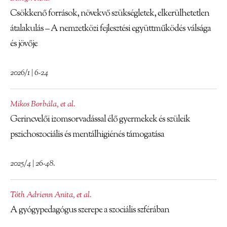
Csökkenő források, növekvő szükségletek, elkerülhetetlen
átalakulás – A nemzetközi fejlesztési együttműködés válsága
és jövője
2026/1 | 6-24
Mikos Borbála
,
et al.
Gerincvelői izomsorvadással élő gyermekek és szüleik
pszichoszociális és mentálhigiénés támogatása
2025/4 | 26-48.
Tóth Adrienn Anita
,
et al.
A gyógypedagógus szerepe a szociális szférában