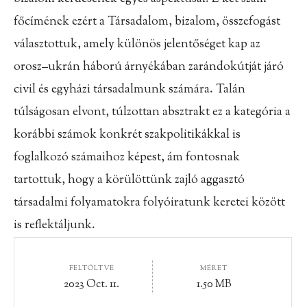
főcímének ezért a Társadalom, bizalom, összefogást
választottuk, amely különös jelentőséget kap az
orosz–ukrán háború árnyékában zarándokútját járó
civil és egyházi társadalmunk számára. Talán
túlságosan elvont, túlzottan absztrakt ez
a kategória a
korábbi számok konkrét szakpolitikákkal is
foglalkozó számaihoz képest, ám fontosnak
tartottuk, hogy a körülöttünk zajló aggasztó
társadalmi folyamatokra folyóiratunk keretei között
is reflektáljunk.
FELTÖLTVE
MÉRET
2023 Oct. 11.
1.50 MB