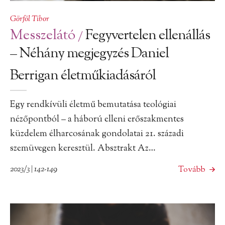
Görföl Tibor
Messzelátó
Fegyvertelen ellenállás
/
– Néhány megjegyzés Daniel
Berrigan életműkiadásáról
Egy rendkívüli életmű bemutatása teológiai
nézőpontból – a háború elleni erőszakmentes
küzdelem élharcosának gondolatai 21. századi
szemüvegen keresztül. Absztrakt Az…
2023/3 | 142-149
Tovább