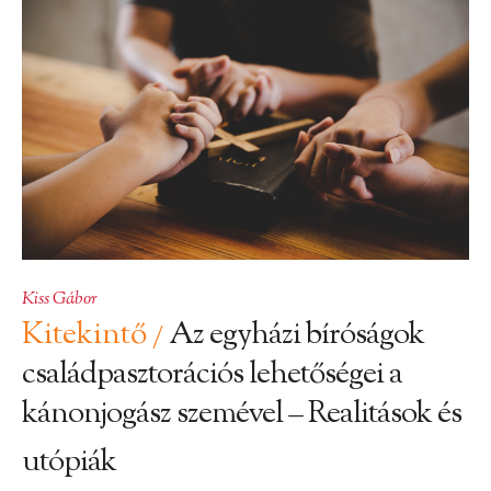
Kiss Gábor
Kitekintő
Az egyházi bíróságok
/
családpasztorációs lehetőségei a
kánonjogász szemével – Realitások és
utópiák