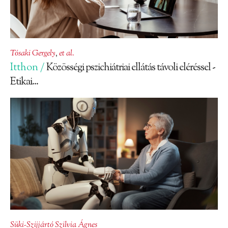
Tósaki Gergely
,
et al.
Itthon /
Közösségi pszichiátriai ellátás távoli eléréssel -
Etikai...
Süki-Szijjártó Szilvia Ágnes