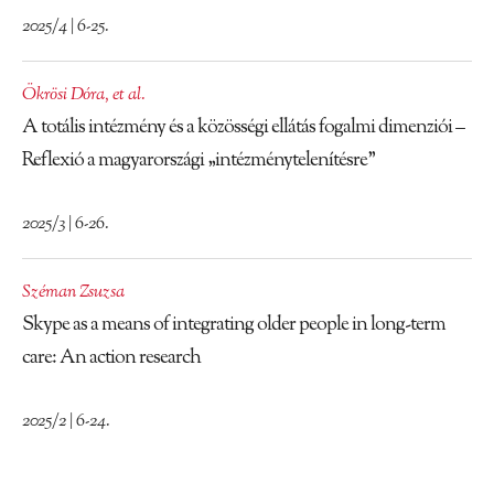
2025/4 | 6-25.
Ökrösi Dóra
,
et al.
A totális intézmény és a közösségi ellátás fogalmi dimenziói –
Reflexió a magyarországi „intézménytelenítésre”
2025/3 | 6-26.
Széman Zsuzsa
Skype as a means of integrating older people in long-term
care: An action research
2025/2 | 6-24.