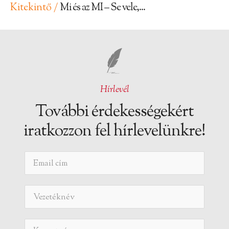
Kitekintő /
Mi és az MI – Se vele,...
Hírlevél
További érdekességekért
iratkozzon fel hírlevelünkre!