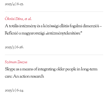
2025/4 | 6-25.
Ökrösi Dóra
,
et al.
A totális intézmény és a közösségi ellátás fogalmi dimenziói –
Reflexió a magyarországi „intézménytelenítésre”
2025/3 | 6-26.
Széman Zsuzsa
Skype as a means of integrating older people in long-term
care: An action research
2025/2 | 6-24.