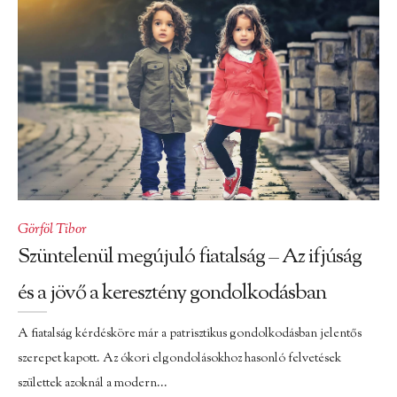
Görföl Tibor
Szüntelenül megújuló fiatalság – Az ifjúság
és a jövő a keresztény gondolkodásban
A fiatalság kérdésköre már a patrisztikus gondolkodásban jelentős
szerepet kapott. Az ókori elgondolásokhoz hasonló felvetések
születtek azoknál a modern...