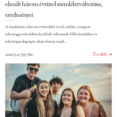
elmúlt három évtized szemléletváltozása,
eredményei
A tanulmány a három évtizeddel évvel ezelőtt, a magyar
tehetséggondozásban kezdődő változások főbb társadalmi és
tehetségpedagógiai okait elemzi, majd...
2020/3-4 | 535-562.
Tovább