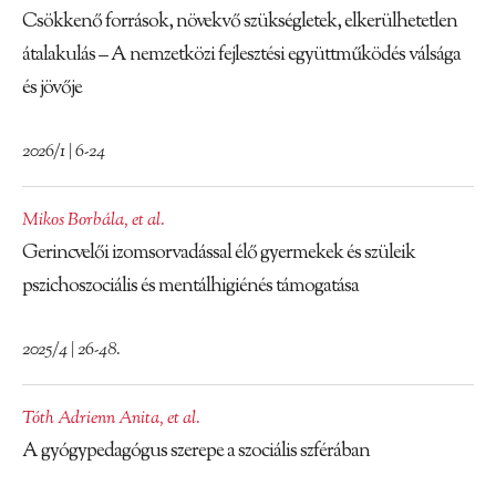
Csökkenő források, növekvő szükségletek, elkerülhetetlen
átalakulás – A nemzetközi fejlesztési együttműködés válsága
és jövője
2026/1 | 6-24
Mikos Borbála
,
et al.
Gerincvelői izomsorvadással élő gyermekek és szüleik
pszichoszociális és mentálhigiénés támogatása
2025/4 | 26-48.
Tóth Adrienn Anita
,
et al.
A gyógypedagógus szerepe a szociális szférában