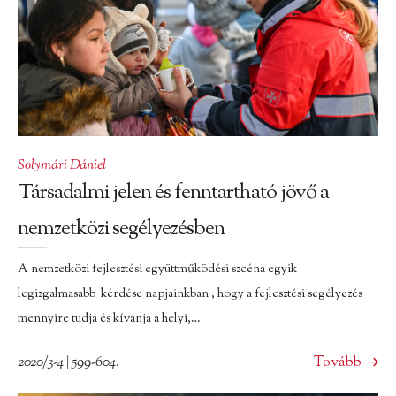
Solymári Dániel
Társadalmi jelen és fenntartható jövő a
nemzetközi segélyezésben
A nemzetközi fejlesztési együttműködési szcéna egyik
legizgalmasabb kérdése napjainkban , hogy a fejlesztési segélyezés
mennyire tudja és kívánja a helyi,…
2020/3-4 | 599-604.
Tovább