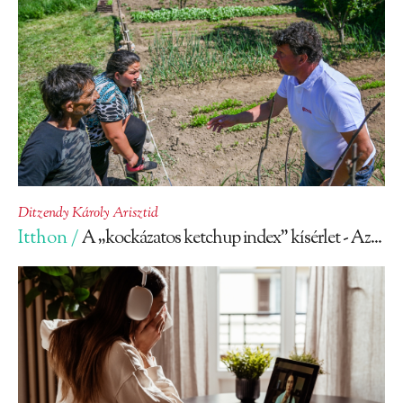
Ditzendy Károly Arisztid
Itthon /
A „kockázatos ketchup index” kísérlet - Az...