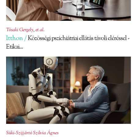
Tósaki Gergely
,
et al.
Itthon /
Közösségi pszichiátriai ellátás távoli eléréssel -
Etikai...
Süki-Szijjártó Szilvia Ágnes