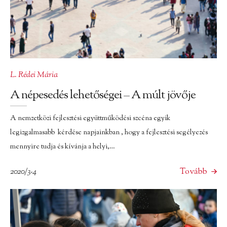
L. Rédei Mária
A népesedés lehetőségei – A múlt jövője
A nemzetközi fejlesztési együttműködési szcéna egyik
legizgalmasabb kérdése napjainkban , hogy a fejlesztési segélyezés
mennyire tudja és kívánja a helyi,…
2020/3-4
Tovább