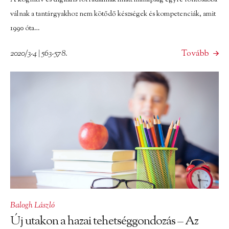
válnak a tantárgyakhoz nem kötődő készségek és kompetenciák, amit
1990 óta…
2020/3-4 | 563-578.
Tovább
Balogh László
Új utakon a hazai tehetséggondozás – Az