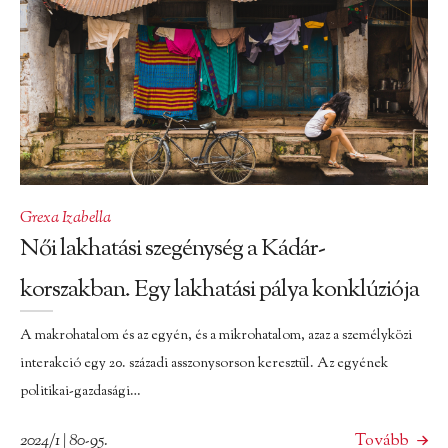
Grexa Izabella
Női lakhatási szegénység a Kádár-
korszakban. Egy lakhatási pálya konklúziója
A makrohatalom és az egyén, és a mikrohatalom, azaz a személyközi
interakció egy 20. századi asszonysorson keresztül. Az egyének
politikai-gazdasági…
2024/1 | 80-95.
Tovább