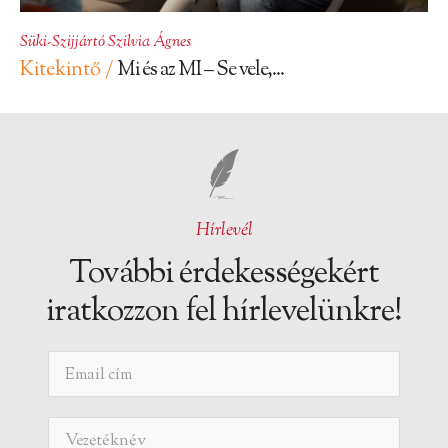
Süki-Szijjártó Szilvia Ágnes
Kitekintő /
Mi és az MI – Se vele,...
Hírlevél
További érdekességekért
iratkozzon fel hírlevelünkre!