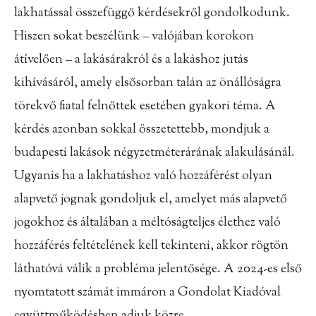
lakhatással összefüggő kérdésekről gondolkodunk.
Hiszen sokat beszélünk – valójában korokon
átívelően – a lakásárakról és a lakáshoz jutás
kihívásáról, amely elsősorban talán az önállóságra
törekvő fiatal felnőttek esetében gyakori téma. A
kérdés azonban sokkal összetettebb, mondjuk a
budapesti lakások négyzetméterárának alakulásánál.
Ugyanis ha a lakhatáshoz való hozzáférést olyan
alapvető jognak gondoljuk el, amelyet más alapvető
jogokhoz és
általában a méltóságteljes élethez való
hozzáférés feltételének kell tekinteni, akkor rögtön
láthatóvá válik a probléma jelentősége. A 2024-es első
nyomtatott számát immáron a Gondolat Kiadóval