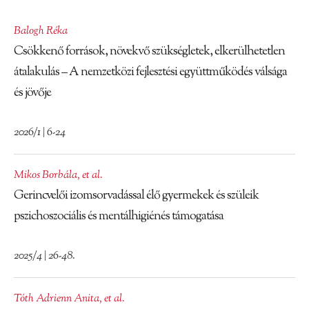
Balogh Réka
Csökkenő források, növekvő szükségletek, elkerülhetetlen
átalakulás – A nemzetközi fejlesztési együttműködés válsága
és jövője
2026/1 | 6-24
Mikos Borbála
,
et al.
Gerincvelői izomsorvadással élő gyermekek és szüleik
pszichoszociális és mentálhigiénés támogatása
2025/4 | 26-48.
Tóth Adrienn Anita
,
et al.