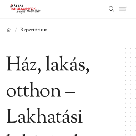
/
Repertórium
Ház, lakás,
otthon –
Lakhatási