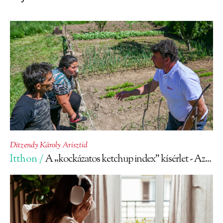
Ditzendy Károly Arisztid
Itthon /
A „kockázatos ketchup index” kísérlet - Az...