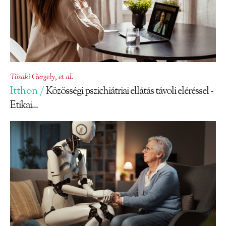
Tósaki Gergely
,
et al.
Itthon /
Közösségi pszichiátriai ellátás távoli eléréssel -
Etikai...