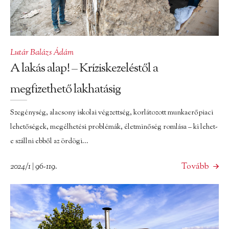
Lutár Balázs Ádám
A lakás alap! – Kríziskezeléstől a
megfizethető lakhatásig
Szegénység, alacsony iskolai végzettség, korlátozott munkaerőpiaci
lehetőségek, megélhetési problémák, életminőség romlása – ki lehet-
e szállni ebből az ördögi...
2024/1 | 96-119.
Tovább