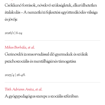
Csökkenő források, növekvő szükségletek, elkerülhetetlen
átalakulás – A nemzetközi fejlesztési együttműködés válsága
és jövője
2026/1 | 6-24
Mikos Borbála
,
et al.
Gerincvelői izomsorvadással élő gyermekek és szüleik
pszichoszociális és mentálhigiénés támogatása
2025/4 | 26-48.
Tóth Adrienn Anita
,
et al.
A gyógypedagógus szerepe a szociális szférában