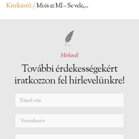
Kitekintő /
Mi és az MI – Se vele,...
Hírlevél
További érdekességekért
iratkozzon fel hírlevelünkre!