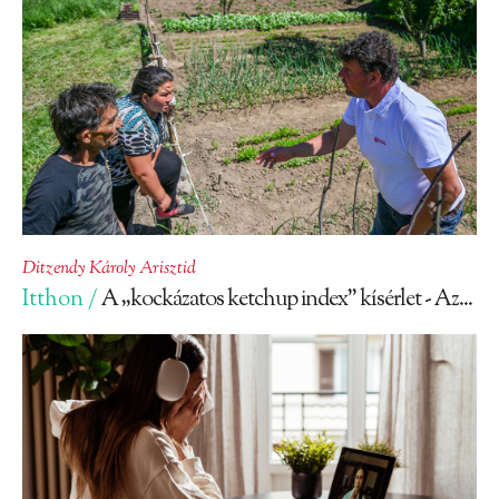
Ditzendy Károly Arisztid
Itthon /
A „kockázatos ketchup index” kísérlet - Az...