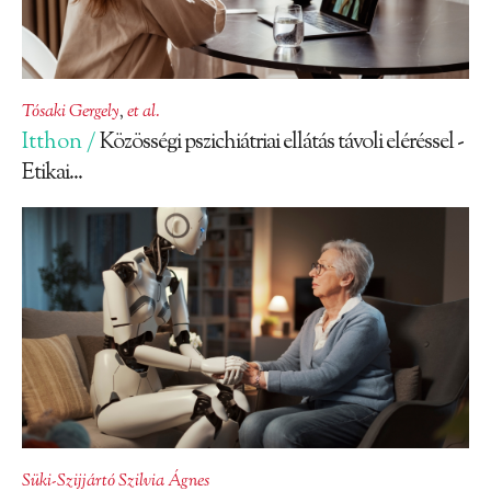
Tósaki Gergely
,
et al.
Itthon /
Közösségi pszichiátriai ellátás távoli eléréssel -
Etikai...
Süki-Szijjártó Szilvia Ágnes