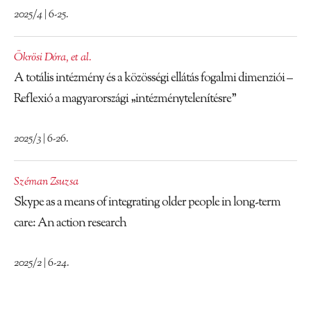
2025/4 | 6-25.
Ökrösi Dóra
,
et al.
A totális intézmény és a közösségi ellátás fogalmi dimenziói –
Reflexió a magyarországi „intézménytelenítésre”
2025/3 | 6-26.
Széman Zsuzsa
Skype as a means of integrating older people in long-term
care: An action research
2025/2 | 6-24.