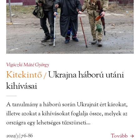
Vigóczki Máté György
Kitekintő
Ukrajna háború utáni
/
kihívásai
A tanulmány a háború során Ukrajnát ért károkat,
illetve azokat a kihívásokat foglalja össze, melyek az
országra egy lehetséges tűzszüneti…
2022/3 | 76-86
Tovább