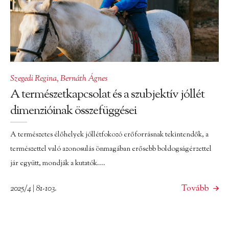
Szegedi Regina
,
Bernáth Ágnes
A természetkapcsolat és a szubjektív jóllét
dimenzióinak összefüggései
A természetes élőhelyek jóllétfokozó erőforrásnak tekintendők, a
természettel való azonosulás önmagában erősebb boldogságérzettel
jár együtt, mondják a kutatók....
2025/4 | 81-103.
Tovább