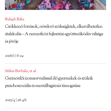
Balogh Réka
Csökkenő források, növekvő szükségletek, elkerülhetetlen
átalakulás – A nemzetközi fejlesztési együttműködés válsága
és jövője
2026/1 | 6-24
Mikos Borbála
,
et al.
Gerincvelői izomsorvadással élő gyermekek és szüleik
pszichoszociális és mentálhigiénés támogatása
2025/4 | 26-48.