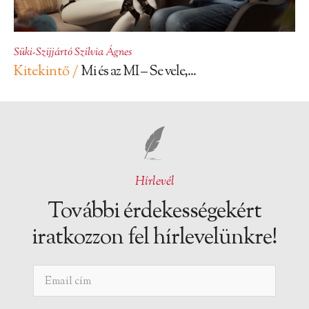
Süki-Szijjártó Szilvia Ágnes
Kitekintő /
Mi és az MI – Se vele,...
Hírlevél
További érdekességekért
iratkozzon fel hírlevelünkre!