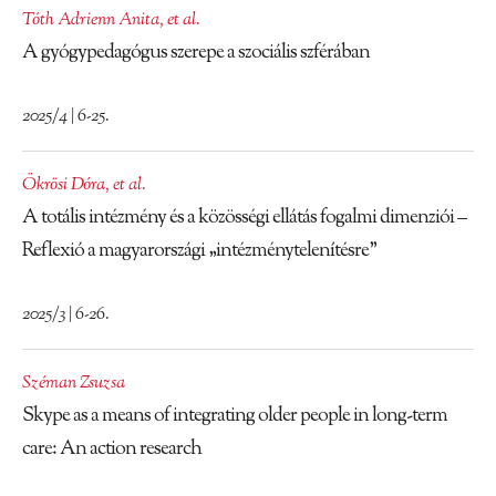
Tóth Adrienn Anita
,
et al.
A gyógypedagógus szerepe a szociális szférában
2025/4 | 6-25.
Ökrösi Dóra
,
et al.
A totális intézmény és a közösségi ellátás fogalmi dimenziói –
Reflexió a magyarországi „intézménytelenítésre”
2025/3 | 6-26.
Széman Zsuzsa
Skype as a means of integrating older people in long-term
care: An action research