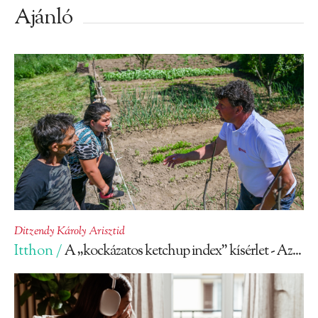
Ajánló
Ditzendy Károly Arisztid
Itthon /
A „kockázatos ketchup index” kísérlet - Az...