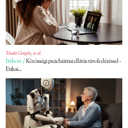
Tósaki Gergely
,
et al.
Itthon /
Közösségi pszichiátriai ellátás távoli eléréssel -
Etikai...